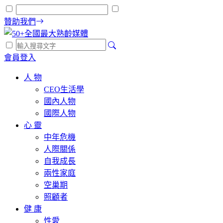
贊助我們
會員登入
人 物
CEO生活學
國內人物
國際人物
心 靈
中年危機
人際關係
自我成長
兩性家庭
空巢期
照顧者
健 康
性愛