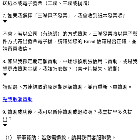
送紙本或電子發票（二聯、三聯或捐贈）
7. 如果我選擇「三聯電子發票」，我會收到紙本發票嗎?
不會，若以公司（有統編）的方式贊助，三聯發票將以電子郵
件方式寄出發票電子檔，請確認您的 Email 信箱是否正確，並
請留意收信。
8. 如果我採定期定額贊助，中途想換別張信用卡贊助，或是我
想更改贊助金額，我該怎麼做？（含卡片掛失、過期）
請點選下方連結取消原定期定額贊助，並再重新下單贊助。
點我取消贊助
9. 贊助成功後，我可以暫停贊助或退款嗎？我需提早多久提
出？
（1） 單筆贊助：若您需退款，請與我們客服聯繫。