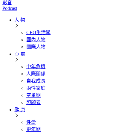
影音
Podcast
人 物
CEO生活學
國內人物
國際人物
心 靈
中年危機
人際關係
自我成長
兩性家庭
空巢期
照顧者
健 康
性愛
更年期