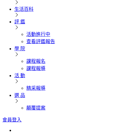
生活百科
評 鑑
活動進行中
查看評鑑報告
學 院
課程報名
課程報導
活 動
精采報導
選 品
顛覆提案
會員登入