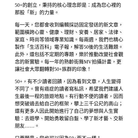
50+的創立，秉持的核心理念即是：成為您心裡的
那股「新」的力量。
每一天，您都會收到編輯採訪固定發送的新文章，
範圍橫跨心靈、健康、理財、安養、居家、法律、
家庭、時尚等領域專業知識。每兩週，我們也精心
製作「生活百科」電子報，解答50後的生活難題。
此外，還包括不定期的專題，樂於推動改變社會觀
念的新實驗。每一年的熟齡街舞MV拍攝計畫，更
讓社會大眾翻轉對50+族群的印象！
50+，有不少讀者回饋，因為看到文章，人生變得
不同了。曾有癌症的讀者寫私訊，希望我們建議人
生最後一程的旅遊地點。有行動不便的讀者，因而
想突破過去給自己的框架，攀上三千公尺的高山；
還有更多人因此開始進行了自己的夢想與人生實
驗：去遊學、開始勇敢留白髮、學了新才藝、交新
朋友……。