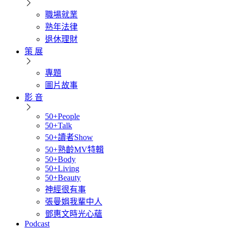
職場就業
熟年法律
退休理財
策 展
專題
圖片故事
影 音
50+People
50+Talk
50+讀者Show
50+熟齡MV特輯
50+Body
50+Living
50+Beauty
神經很有事
張曼娟我輩中人
鄧惠文時光心蘊
Podcast