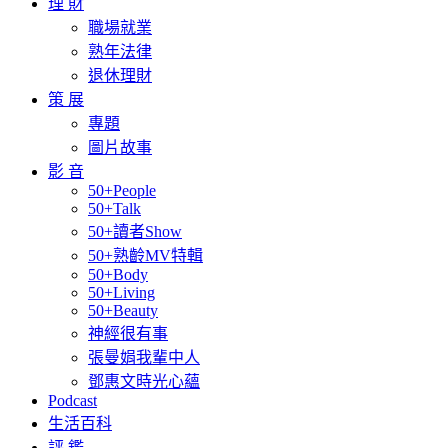
理 財
職場就業
熟年法律
退休理財
策 展
專題
圖片故事
影 音
50+People
50+Talk
50+讀者Show
50+熟齡MV特輯
50+Body
50+Living
50+Beauty
神經很有事
張曼娟我輩中人
鄧惠文時光心蘊
Podcast
生活百科
評 鑑