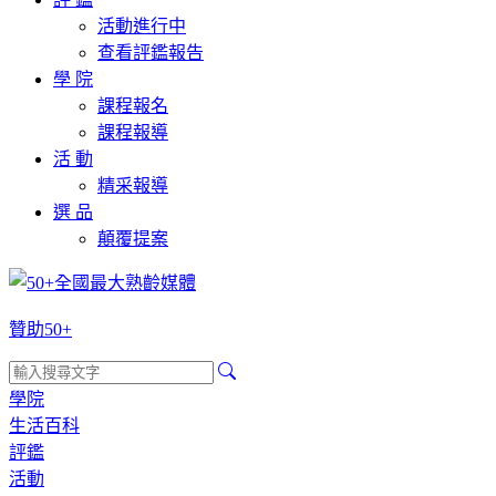
活動進行中
查看評鑑報告
學 院
課程報名
課程報導
活 動
精采報導
選 品
顛覆提案
贊助50+
學院
生活百科
評鑑
活動