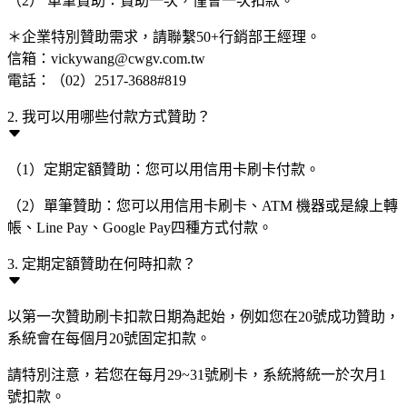
（2） 單筆贊助：贊助一次，僅會一次扣款。
＊企業特別贊助需求，請聯繫50+行銷部王經理。
信箱：vickywang@cwgv.com.tw
電話：（02）2517-3688#819
2. 我可以用哪些付款方式贊助？
（1）定期定額贊助：您可以用信用卡刷卡付款。
（2）單筆贊助：您可以用信用卡刷卡、ATM 機器或是線上轉
帳、Line Pay、Google Pay四種方式付款。
3. 定期定額贊助在何時扣款？
以第一次贊助刷卡扣款日期為起始，例如您在20號成功贊助，
系統會在每個月20號固定扣款。
請特別注意，若您在每月29~31號刷卡，系統將統一於次月1
號扣款。