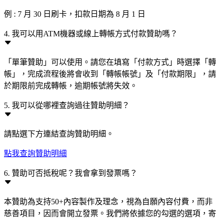
例 : 7 月 30 日刷卡，扣款日期為 8 月 1 日
4. 我可以用ATM機器或線上轉帳方式付款贊助嗎？
「單筆贊助」可以使用。請您在填寫「付款方式」時選擇「轉
帳」，完成流程後將會收到「轉帳帳號」及「付款期限」，請
於期限前完成轉帳，逾期帳號將失效。
5. 我可以從哪裡查詢過往贊助明細？
請點選下方連結查詢贊助明細。
點我查詢贊助明細
6. 贊助可否抵稅呢？我會拿到發票嗎？
本贊助為支持50+內容製作及理念，視為自願內容付費，而非
慈善項目，因而會開立發票。我們將依據您的勾選的選項，寄