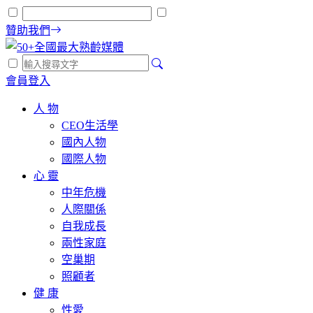
贊助我們
會員登入
人 物
CEO生活學
國內人物
國際人物
心 靈
中年危機
人際關係
自我成長
兩性家庭
空巢期
照顧者
健 康
性愛