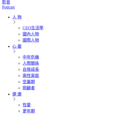
影音
Podcast
人 物
CEO生活學
國內人物
國際人物
心 靈
中年危機
人際關係
自我成長
兩性家庭
空巢期
照顧者
健 康
性愛
更年期