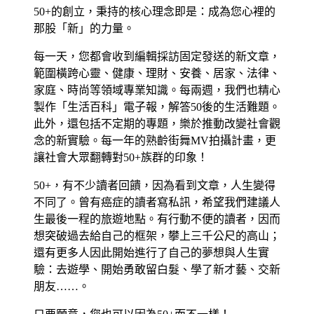
50+的創立，秉持的核心理念即是：成為您心裡的
那股「新」的力量。
每一天，您都會收到編輯採訪固定發送的新文章，
範圍橫跨心靈、健康、理財、安養、居家、法律、
家庭、時尚等領域專業知識。每兩週，我們也精心
製作「生活百科」電子報，解答50後的生活難題。
此外，還包括不定期的專題，樂於推動改變社會觀
念的新實驗。每一年的熟齡街舞MV拍攝計畫，更
讓社會大眾翻轉對50+族群的印象！
50+，有不少讀者回饋，因為看到文章，人生變得
不同了。曾有癌症的讀者寫私訊，希望我們建議人
生最後一程的旅遊地點。有行動不便的讀者，因而
想突破過去給自己的框架，攀上三千公尺的高山；
還有更多人因此開始進行了自己的夢想與人生實
驗：去遊學、開始勇敢留白髮、學了新才藝、交新
朋友……。