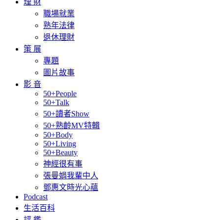
理 財
職場就業
熟年法律
退休理財
策 展
專題
圖片故事
影 音
50+People
50+Talk
50+讀者Show
50+熟齡MV特輯
50+Body
50+Living
50+Beauty
神經很有事
張曼娟我輩中人
鄧惠文時光心蘊
Podcast
生活百科
評 鑑