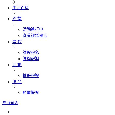
生活百科
評 鑑
活動進行中
查看評鑑報告
學 院
課程報名
課程報導
活 動
精采報導
選 品
顛覆提案
會員登入