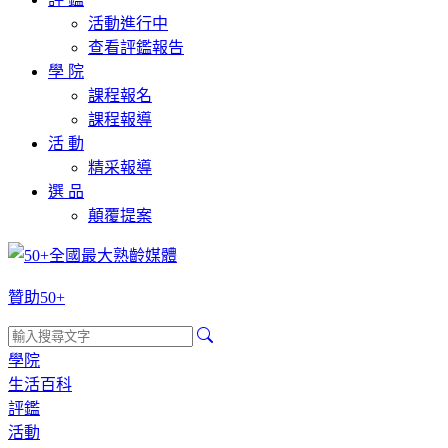
活動進行中
查看評鑑報告
學 院
課程報名
課程報導
活 動
精采報導
選 品
顛覆提案
贊助50+
學院
生活百科
評鑑
活動