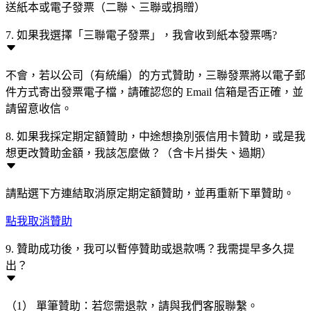
送紙本或電子發票（二聯、三聯或捐贈）
7. 如果我選擇「三聯電子發票」，我會收到紙本發票嗎?
不會，若以公司（有統編）的方式贊助，三聯發票將以電子郵
件方式寄出發票電子檔，請確認您的 Email 信箱是否正確，並
請留意收信。
8. 如果我採定期定額贊助，中途想換別張信用卡贊助，或是我
想更改贊助金額，我該怎麼做？（含卡片掛失、過期）
請點選下方連結取消原定期定額贊助，並再重新下單贊助。
點我取消贊助
9. 贊助成功後，我可以暫停贊助或退款嗎？我需提早多久提
出？
（1） 單筆贊助：若您需退款，請與我們客服聯繫。