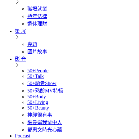
職場就業
熟年法律
退休理財
策 展
專題
圖片故事
影 音
50+People
50+Talk
50+讀者Show
50+熟齡MV特輯
50+Body
50+Living
50+Beauty
神經很有事
張曼娟我輩中人
鄧惠文時光心蘊
Podcast