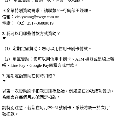
（2） 單筆贊助：贊助一次，僅會一次扣款。
＊企業特別贊助需求，請聯繫50+行銷部王經理。
信箱：vickywang@cwgv.com.tw
電話：（02）2517-3688#819
2. 我可以用哪些付款方式贊助？
（1）定期定額贊助：您可以用信用卡刷卡付款。
（2）單筆贊助：您可以用信用卡刷卡、ATM 機器或是線上轉
帳、Line Pay、Google Pay四種方式付款。
3. 定期定額贊助在何時扣款？
以第一次贊助刷卡扣款日期為起始，例如您在20號成功贊助，
系統會在每個月20號固定扣款。
請特別注意，若您在每月29~31號刷卡，系統將統一於次月1
號扣款。