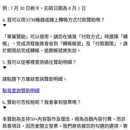
例 : 7 月 30 日刷卡，扣款日期為 8 月 1 日
4. 我可以用ATM機器或線上轉帳方式付款贊助嗎？
「單筆贊助」可以使用。請您在填寫「付款方式」時選擇「轉
帳」，完成流程後將會收到「轉帳帳號」及「付款期限」，請
於期限前完成轉帳，逾期帳號將失效。
5. 我可以從哪裡查詢過往贊助明細？
請點選下方連結查詢贊助明細。
點我查詢贊助明細
6. 贊助可否抵稅呢？我會拿到發票嗎？
本贊助為支持50+內容製作及理念，視為自願內容付費，而非
慈善項目，因而會開立發票。我們將依據您的勾選的選項，寄