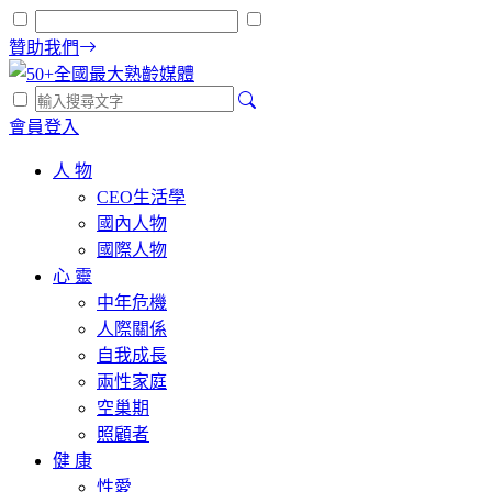
贊助我們
會員登入
人 物
CEO生活學
國內人物
國際人物
心 靈
中年危機
人際關係
自我成長
兩性家庭
空巢期
照顧者
健 康
性愛