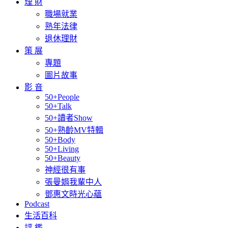
理 財
職場就業
熟年法律
退休理財
策 展
專題
圖片故事
影 音
50+People
50+Talk
50+讀者Show
50+熟齡MV特輯
50+Body
50+Living
50+Beauty
神經很有事
張曼娟我輩中人
鄧惠文時光心蘊
Podcast
生活百科
評 鑑