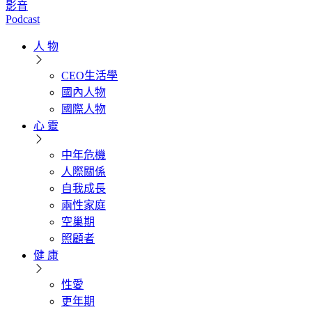
影音
Podcast
人 物
CEO生活學
國內人物
國際人物
心 靈
中年危機
人際關係
自我成長
兩性家庭
空巢期
照顧者
健 康
性愛
更年期