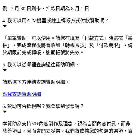
例 : 7 月 30 日刷卡，扣款日期為 8 月 1 日
4. 我可以用ATM機器或線上轉帳方式付款贊助嗎？
「單筆贊助」可以使用。請您在填寫「付款方式」時選擇「轉
帳」，完成流程後將會收到「轉帳帳號」及「付款期限」，請
於期限前完成轉帳，逾期帳號將失效。
5. 我可以從哪裡查詢過往贊助明細？
請點選下方連結查詢贊助明細。
點我查詢贊助明細
6. 贊助可否抵稅呢？我會拿到發票嗎？
本贊助為支持50+內容製作及理念，視為自願內容付費，而非
慈善項目，因而會開立發票。我們將依據您的勾選的選項，寄