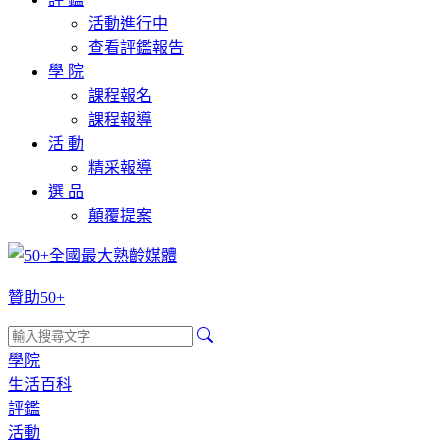
活動進行中
查看評鑑報告
學 院
課程報名
課程報導
活 動
精采報導
選 品
顛覆提案
贊助50+
學院
生活百科
評鑑
活動