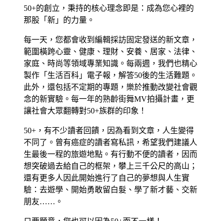
50+的創立，秉持的核心理念即是：成為您心裡的
那股「新」的力量。
每一天，您都會收到編輯採訪固定發送的新文章，
範圍橫跨心靈、健康、理財、安養、居家、法律、
家庭、時尚等領域專業知識。每兩週，我們也精心
製作「生活百科」電子報，解答50後的生活難題。
此外，還包括不定期的專題，樂於推動改變社會觀
念的新實驗。每一年的熟齡街舞MV拍攝計畫，更
讓社會大眾翻轉對50+族群的印象！
50+，有不少讀者回饋，因為看到文章，人生變得
不同了。曾有癌症的讀者寫私訊，希望我們建議人
生最後一程的旅遊地點。有行動不便的讀者，因而
想突破過去給自己的框架，攀上三千公尺的高山；
還有更多人因此開始進行了自己的夢想與人生實
驗：去遊學、開始勇敢留白髮、學了新才藝、交新
朋友……。