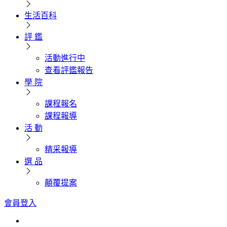
生活百科
評 鑑
活動進行中
查看評鑑報告
學 院
課程報名
課程報導
活 動
精采報導
選 品
顛覆提案
會員登入