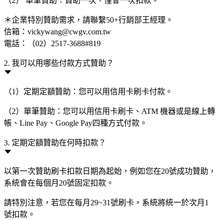
（2） 單筆贊助：贊助一次，僅會一次扣款。
＊企業特別贊助需求，請聯繫50+行銷部王經理。
信箱：vickywang@cwgv.com.tw
電話：（02）2517-3688#819
2. 我可以用哪些付款方式贊助？
（1）定期定額贊助：您可以用信用卡刷卡付款。
（2）單筆贊助：您可以用信用卡刷卡、ATM 機器或是線上轉
帳、Line Pay、Google Pay四種方式付款。
3. 定期定額贊助在何時扣款？
以第一次贊助刷卡扣款日期為起始，例如您在20號成功贊助，
系統會在每個月20號固定扣款。
請特別注意，若您在每月29~31號刷卡，系統將統一於次月1
號扣款。