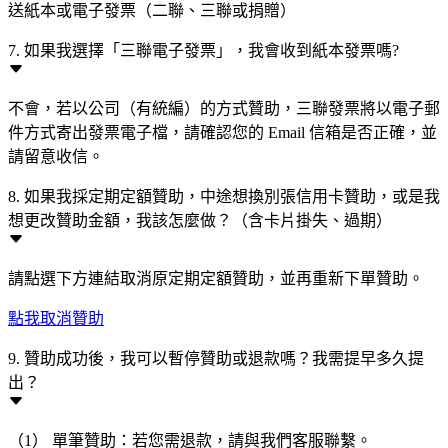
送紙本或電子發票（二聯、三聯或捐贈）
7. 如果我選擇「三聯電子發票」，我會收到紙本發票嗎?
不會，若以公司（有統編）的方式贊助，三聯發票將以電子郵
件方式寄出發票電子檔，請確認您的 Email 信箱是否正確，並
請留意收信。
8. 如果我採定期定額贊助，中途想換別張信用卡贊助，或是我
想更改贊助金額，我該怎麼做？（含卡片掛失、過期）
請點選下方連結取消原定期定額贊助，並再重新下單贊助。
點我取消贊助
9. 贊助成功後，我可以暫停贊助或退款嗎？我需提早多久提
出？
（1） 單筆贊助：若您需退款，請與我們客服聯繫。