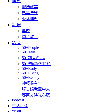
理 財
職場就業
熟年法律
退休理財
策 展
專題
圖片故事
影 音
50+People
50+Talk
50+讀者Show
50+熟齡MV特輯
50+Body
50+Living
50+Beauty
神經很有事
張曼娟我輩中人
鄧惠文時光心蘊
Podcast
生活百科
評 鑑