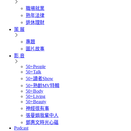
職場就業
熟年法律
退休理財
策 展
專題
圖片故事
影 音
50+People
50+Talk
50+讀者Show
50+熟齡MV特輯
50+Body
50+Living
50+Beauty
神經很有事
張曼娟我輩中人
鄧惠文時光心蘊
Podcast