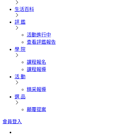
生活百科
評 鑑
活動進行中
查看評鑑報告
學 院
課程報名
課程報導
活 動
精采報導
選 品
顛覆提案
會員登入