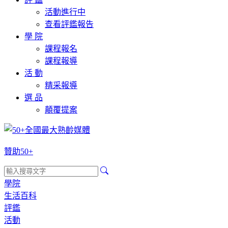
活動進行中
查看評鑑報告
學 院
課程報名
課程報導
活 動
精采報導
選 品
顛覆提案
贊助50+
學院
生活百科
評鑑
活動