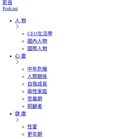
影音
Podcast
人 物
CEO生活學
國內人物
國際人物
心 靈
中年危機
人際關係
自我成長
兩性家庭
空巢期
照顧者
健 康
性愛
更年期