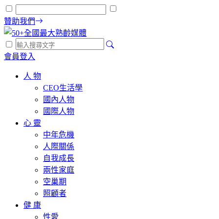
贊助我們
會員登入
人 物
CEO生活學
國內人物
國際人物
心 靈
中年危機
人際關係
自我成長
兩性家庭
空巢期
照顧者
健 康
性愛