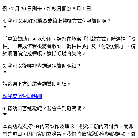
例 : 7 月 30 日刷卡，扣款日期為 8 月 1 日
4. 我可以用ATM機器或線上轉帳方式付款贊助嗎？
「單筆贊助」可以使用。請您在填寫「付款方式」時選擇「轉
帳」，完成流程後將會收到「轉帳帳號」及「付款期限」，請
於期限前完成轉帳，逾期帳號將失效。
5. 我可以從哪裡查詢過往贊助明細？
請點選下方連結查詢贊助明細。
點我查詢贊助明細
6. 贊助可否抵稅呢？我會拿到發票嗎？
本贊助為支持50+內容製作及理念，視為自願內容付費，而非
慈善項目，因而會開立發票。我們將依據您的勾選的選項，寄