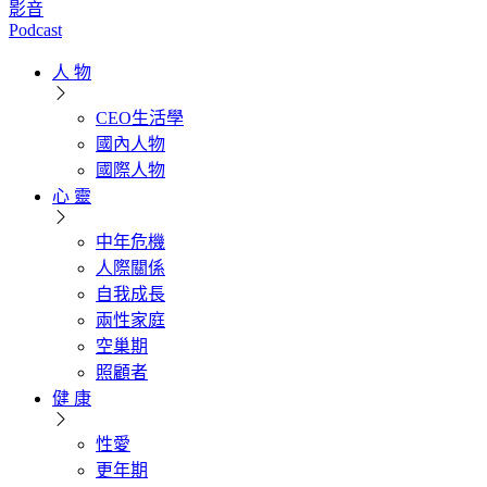
影音
Podcast
人 物
CEO生活學
國內人物
國際人物
心 靈
中年危機
人際關係
自我成長
兩性家庭
空巢期
照顧者
健 康
性愛
更年期