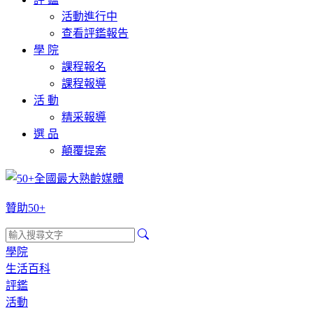
活動進行中
查看評鑑報告
學 院
課程報名
課程報導
活 動
精采報導
選 品
顛覆提案
贊助50+
學院
生活百科
評鑑
活動