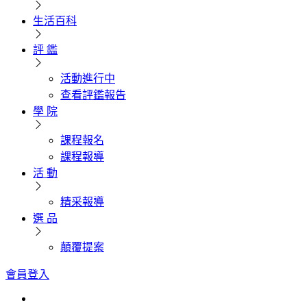
生活百科
評 鑑
活動進行中
查看評鑑報告
學 院
課程報名
課程報導
活 動
精采報導
選 品
顛覆提案
會員登入