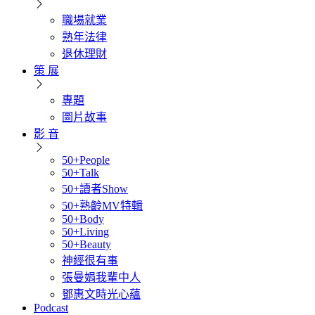
職場就業
熟年法律
退休理財
策 展
專題
圖片故事
影 音
50+People
50+Talk
50+讀者Show
50+熟齡MV特輯
50+Body
50+Living
50+Beauty
神經很有事
張曼娟我輩中人
鄧惠文時光心蘊
Podcast