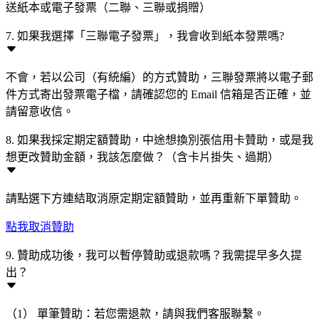
送紙本或電子發票（二聯、三聯或捐贈）
7. 如果我選擇「三聯電子發票」，我會收到紙本發票嗎?
不會，若以公司（有統編）的方式贊助，三聯發票將以電子郵
件方式寄出發票電子檔，請確認您的 Email 信箱是否正確，並
請留意收信。
8. 如果我採定期定額贊助，中途想換別張信用卡贊助，或是我
想更改贊助金額，我該怎麼做？（含卡片掛失、過期）
請點選下方連結取消原定期定額贊助，並再重新下單贊助。
點我取消贊助
9. 贊助成功後，我可以暫停贊助或退款嗎？我需提早多久提
出？
（1） 單筆贊助：若您需退款，請與我們客服聯繫。