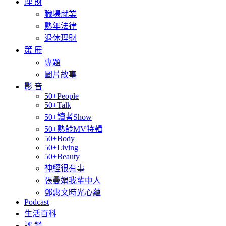
理 財
職場就業
熟年法律
退休理財
策 展
專題
圖片故事
影 音
50+People
50+Talk
50+讀者Show
50+熟齡MV特輯
50+Body
50+Living
50+Beauty
神經很有事
張曼娟我輩中人
鄧惠文時光心蘊
Podcast
生活百科
評 鑑