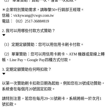
（2） 單筆贊助：贊助一次，僅會一次扣款。
＊企業特別贊助需求，請聯繫50+行銷部王經理。
信箱：vickywang@cwgv.com.tw
電話：（02）2517-3688#819
2. 我可以用哪些付款方式贊助？
（1）定期定額贊助：您可以用信用卡刷卡付款。
（2）單筆贊助：您可以用信用卡刷卡、ATM 機器或是線上轉
帳、Line Pay、Google Pay四種方式付款。
3. 定期定額贊助在何時扣款？
以第一次贊助刷卡扣款日期為起始，例如您在20號成功贊助，
系統會在每個月20號固定扣款。
請特別注意，若您在每月29~31號刷卡，系統將統一於次月1
號扣款。