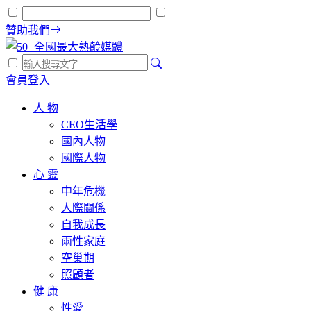
贊助我們
會員登入
人 物
CEO生活學
國內人物
國際人物
心 靈
中年危機
人際關係
自我成長
兩性家庭
空巢期
照顧者
健 康
性愛