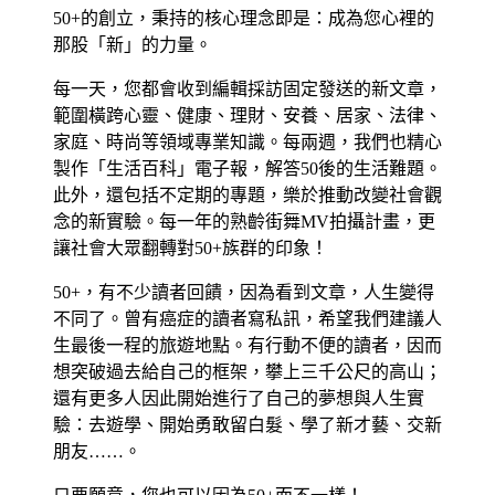
50+的創立，秉持的核心理念即是：成為您心裡的
那股「新」的力量。
每一天，您都會收到編輯採訪固定發送的新文章，
範圍橫跨心靈、健康、理財、安養、居家、法律、
家庭、時尚等領域專業知識。每兩週，我們也精心
製作「生活百科」電子報，解答50後的生活難題。
此外，還包括不定期的專題，樂於推動改變社會觀
念的新實驗。每一年的熟齡街舞MV拍攝計畫，更
讓社會大眾翻轉對50+族群的印象！
50+，有不少讀者回饋，因為看到文章，人生變得
不同了。曾有癌症的讀者寫私訊，希望我們建議人
生最後一程的旅遊地點。有行動不便的讀者，因而
想突破過去給自己的框架，攀上三千公尺的高山；
還有更多人因此開始進行了自己的夢想與人生實
驗：去遊學、開始勇敢留白髮、學了新才藝、交新
朋友……。