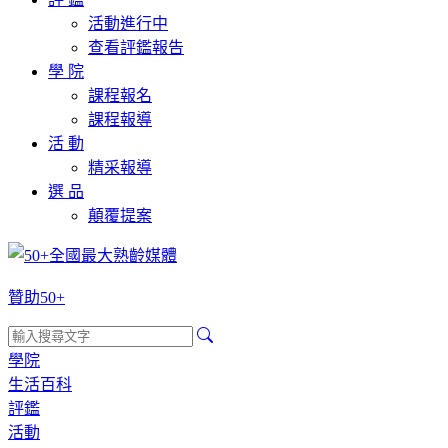
活動進行中
查看評鑑報告
學 院
課程報名
課程報導
活 動
精采報導
選 品
顛覆提案
贊助50+
學院
生活百科
評鑑
活動