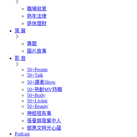
職場就業
熟年法律
退休理財
策 展
專題
圖片故事
影 音
50+People
50+Talk
50+讀者Show
50+熟齡MV特輯
50+Body
50+Living
50+Beauty
神經很有事
張曼娟我輩中人
鄧惠文時光心蘊
Podcast