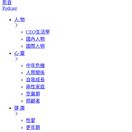
影音
Podcast
人 物
CEO生活學
國內人物
國際人物
心 靈
中年危機
人際關係
自我成長
兩性家庭
空巢期
照顧者
健 康
性愛
更年期