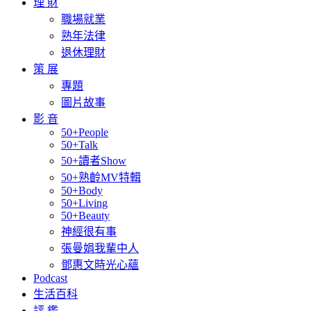
理 財
職場就業
熟年法律
退休理財
策 展
專題
圖片故事
影 音
50+People
50+Talk
50+讀者Show
50+熟齡MV特輯
50+Body
50+Living
50+Beauty
神經很有事
張曼娟我輩中人
鄧惠文時光心蘊
Podcast
生活百科
評 鑑