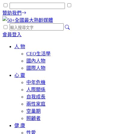
贊助我們
會員登入
人 物
CEO生活學
國內人物
國際人物
心 靈
中年危機
人際關係
自我成長
兩性家庭
空巢期
照顧者
健 康
性愛