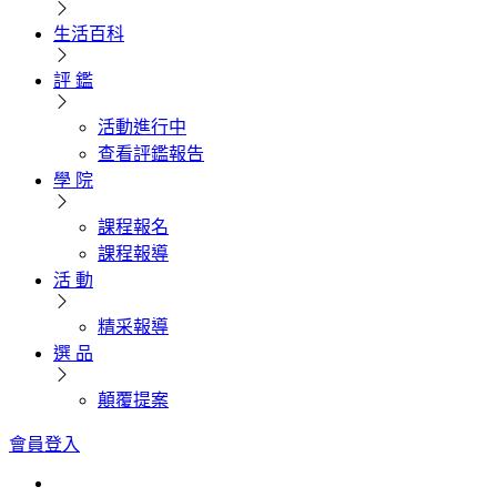
生活百科
評 鑑
活動進行中
查看評鑑報告
學 院
課程報名
課程報導
活 動
精采報導
選 品
顛覆提案
會員登入