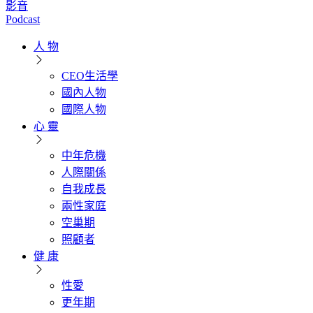
影音
Podcast
人 物
CEO生活學
國內人物
國際人物
心 靈
中年危機
人際關係
自我成長
兩性家庭
空巢期
照顧者
健 康
性愛
更年期