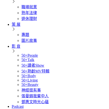
職場就業
熟年法律
退休理財
策 展
專題
圖片故事
影 音
50+People
50+Talk
50+讀者Show
50+熟齡MV特輯
50+Body
50+Living
50+Beauty
神經很有事
張曼娟我輩中人
鄧惠文時光心蘊
Podcast