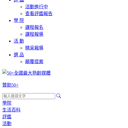
活動進行中
查看評鑑報告
學 院
課程報名
課程報導
活 動
精采報導
選 品
顛覆提案
贊助50+
學院
生活百科
評鑑
活動