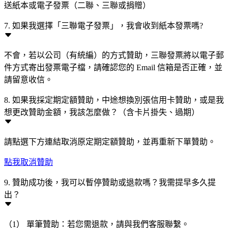
送紙本或電子發票（二聯、三聯或捐贈）
7. 如果我選擇「三聯電子發票」，我會收到紙本發票嗎?
不會，若以公司（有統編）的方式贊助，三聯發票將以電子郵
件方式寄出發票電子檔，請確認您的 Email 信箱是否正確，並
請留意收信。
8. 如果我採定期定額贊助，中途想換別張信用卡贊助，或是我
想更改贊助金額，我該怎麼做？（含卡片掛失、過期）
請點選下方連結取消原定期定額贊助，並再重新下單贊助。
點我取消贊助
9. 贊助成功後，我可以暫停贊助或退款嗎？我需提早多久提
出？
（1） 單筆贊助：若您需退款，請與我們客服聯繫。