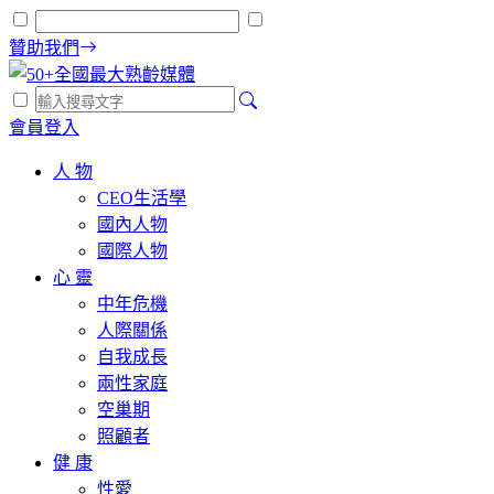
贊助我們
會員登入
人 物
CEO生活學
國內人物
國際人物
心 靈
中年危機
人際關係
自我成長
兩性家庭
空巢期
照顧者
健 康
性愛