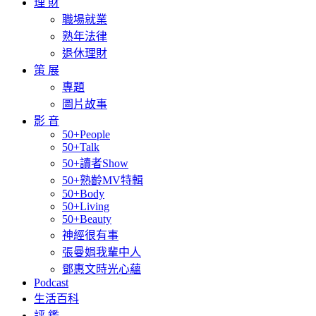
理 財
職場就業
熟年法律
退休理財
策 展
專題
圖片故事
影 音
50+People
50+Talk
50+讀者Show
50+熟齡MV特輯
50+Body
50+Living
50+Beauty
神經很有事
張曼娟我輩中人
鄧惠文時光心蘊
Podcast
生活百科
評 鑑