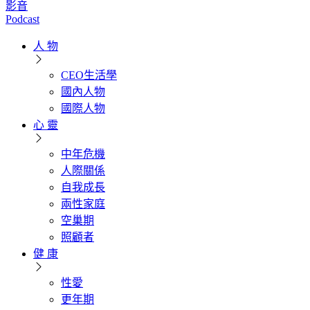
影音
Podcast
人 物
CEO生活學
國內人物
國際人物
心 靈
中年危機
人際關係
自我成長
兩性家庭
空巢期
照顧者
健 康
性愛
更年期