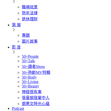
職場就業
熟年法律
退休理財
策 展
專題
圖片故事
影 音
50+People
50+Talk
50+讀者Show
50+熟齡MV特輯
50+Body
50+Living
50+Beauty
神經很有事
張曼娟我輩中人
鄧惠文時光心蘊
Podcast