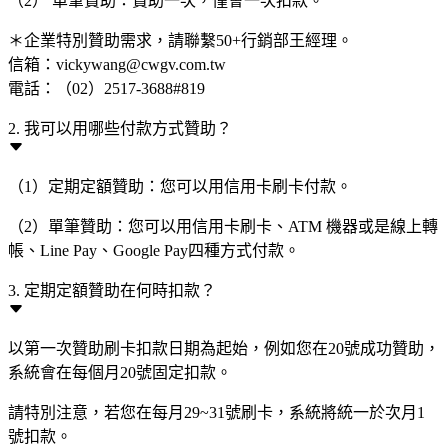
（2） 單筆贊助：贊助一次，僅會一次扣款。
＊企業特別贊助需求，請聯繫50+行銷部王經理。
信箱：vickywang@cwgv.com.tw
電話：（02）2517-3688#819
2. 我可以用哪些付款方式贊助？
（1）定期定額贊助：您可以用信用卡刷卡付款。
（2）單筆贊助：您可以用信用卡刷卡、ATM 機器或是線上轉
帳、Line Pay、Google Pay四種方式付款。
3. 定期定額贊助在何時扣款？
以第一次贊助刷卡扣款日期為起始，例如您在20號成功贊助，
系統會在每個月20號固定扣款。
請特別注意，若您在每月29~31號刷卡，系統將統一於次月1
號扣款。