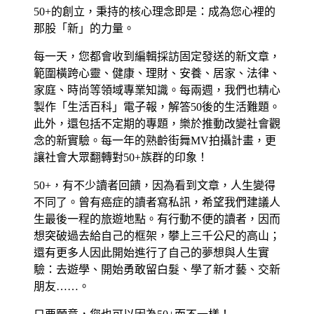
50+的創立，秉持的核心理念即是：成為您心裡的
那股「新」的力量。
每一天，您都會收到編輯採訪固定發送的新文章，
範圍橫跨心靈、健康、理財、安養、居家、法律、
家庭、時尚等領域專業知識。每兩週，我們也精心
製作「生活百科」電子報，解答50後的生活難題。
此外，還包括不定期的專題，樂於推動改變社會觀
念的新實驗。每一年的熟齡街舞MV拍攝計畫，更
讓社會大眾翻轉對50+族群的印象！
50+，有不少讀者回饋，因為看到文章，人生變得
不同了。曾有癌症的讀者寫私訊，希望我們建議人
生最後一程的旅遊地點。有行動不便的讀者，因而
想突破過去給自己的框架，攀上三千公尺的高山；
還有更多人因此開始進行了自己的夢想與人生實
驗：去遊學、開始勇敢留白髮、學了新才藝、交新
朋友……。