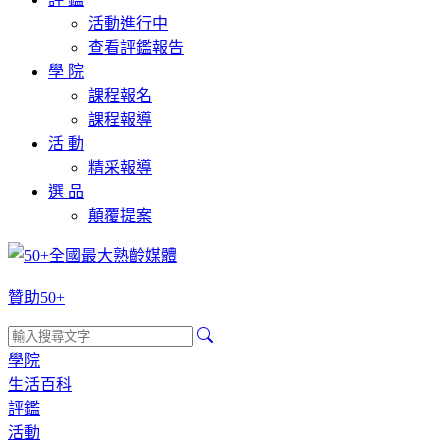
活動進行中
查看評鑑報告
學 院
課程報名
課程報導
活 動
精采報導
選 品
顛覆提案
贊助50+
學院
生活百科
評鑑
活動