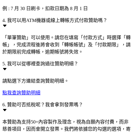
例 : 7 月 30 日刷卡，扣款日期為 8 月 1 日
4. 我可以用ATM機器或線上轉帳方式付款贊助嗎？
「單筆贊助」可以使用。請您在填寫「付款方式」時選擇「轉
帳」，完成流程後將會收到「轉帳帳號」及「付款期限」，請
於期限前完成轉帳，逾期帳號將失效。
5. 我可以從哪裡查詢過往贊助明細？
請點選下方連結查詢贊助明細。
點我查詢贊助明細
6. 贊助可否抵稅呢？我會拿到發票嗎？
本贊助為支持50+內容製作及理念，視為自願內容付費，而非
慈善項目，因而會開立發票。我們將依據您的勾選的選項，寄