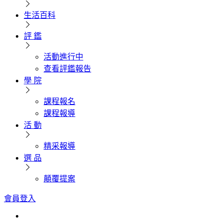
生活百科
評 鑑
活動進行中
查看評鑑報告
學 院
課程報名
課程報導
活 動
精采報導
選 品
顛覆提案
會員登入