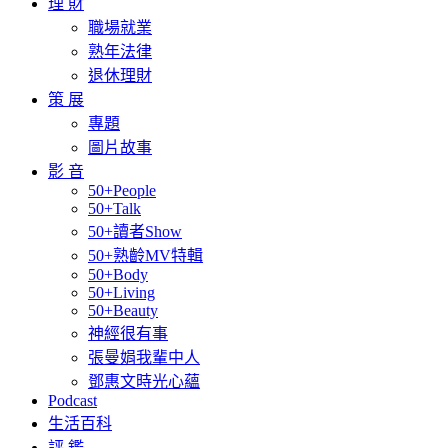
理 財
職場就業
熟年法律
退休理財
策 展
專題
圖片故事
影 音
50+People
50+Talk
50+讀者Show
50+熟齡MV特輯
50+Body
50+Living
50+Beauty
神經很有事
張曼娟我輩中人
鄧惠文時光心蘊
Podcast
生活百科
評 鑑