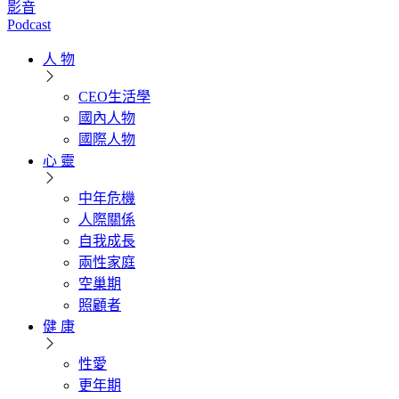
影音
Podcast
人 物
CEO生活學
國內人物
國際人物
心 靈
中年危機
人際關係
自我成長
兩性家庭
空巢期
照顧者
健 康
性愛
更年期