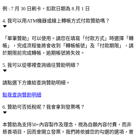
例 : 7 月 30 日刷卡，扣款日期為 8 月 1 日
4. 我可以用ATM機器或線上轉帳方式付款贊助嗎？
「單筆贊助」可以使用。請您在填寫「付款方式」時選擇「轉
帳」，完成流程後將會收到「轉帳帳號」及「付款期限」，請
於期限前完成轉帳，逾期帳號將失效。
5. 我可以從哪裡查詢過往贊助明細？
請點選下方連結查詢贊助明細。
點我查詢贊助明細
6. 贊助可否抵稅呢？我會拿到發票嗎？
本贊助為支持50+內容製作及理念，視為自願內容付費，而非
慈善項目，因而會開立發票。我們將依據您的勾選的選項，寄