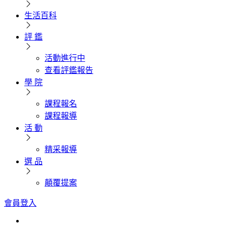
生活百科
評 鑑
活動進行中
查看評鑑報告
學 院
課程報名
課程報導
活 動
精采報導
選 品
顛覆提案
會員登入