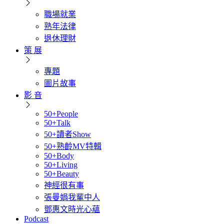
職場就業
熟年法律
退休理財
策 展
專題
圖片故事
影 音
50+People
50+Talk
50+讀者Show
50+熟齡MV特輯
50+Body
50+Living
50+Beauty
神經很有事
張曼娟我輩中人
鄧惠文時光心蘊
Podcast