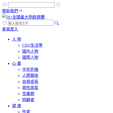
贊助我們
會員登入
人 物
CEO生活學
國內人物
國際人物
心 靈
中年危機
人際關係
自我成長
兩性家庭
空巢期
照顧者
健 康
性愛