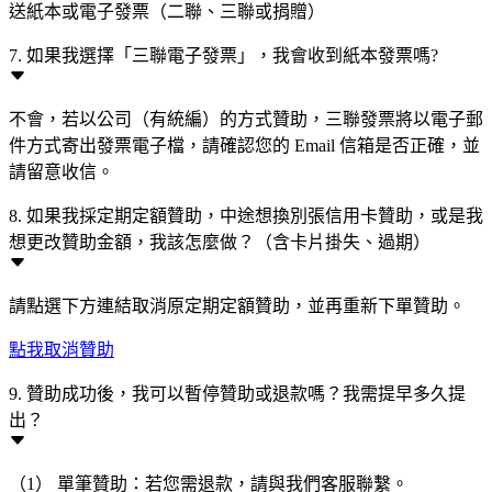
送紙本或電子發票（二聯、三聯或捐贈）
7. 如果我選擇「三聯電子發票」，我會收到紙本發票嗎?
不會，若以公司（有統編）的方式贊助，三聯發票將以電子郵
件方式寄出發票電子檔，請確認您的 Email 信箱是否正確，並
請留意收信。
8. 如果我採定期定額贊助，中途想換別張信用卡贊助，或是我
想更改贊助金額，我該怎麼做？（含卡片掛失、過期）
請點選下方連結取消原定期定額贊助，並再重新下單贊助。
點我取消贊助
9. 贊助成功後，我可以暫停贊助或退款嗎？我需提早多久提
出？
（1） 單筆贊助：若您需退款，請與我們客服聯繫。