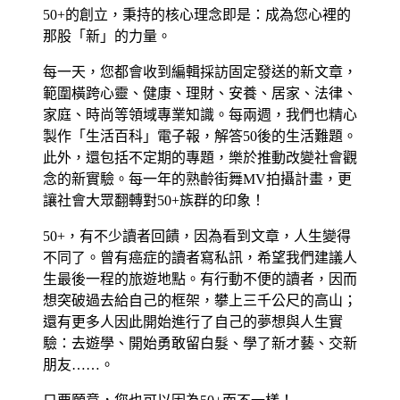
50+的創立，秉持的核心理念即是：成為您心裡的
那股「新」的力量。
每一天，您都會收到編輯採訪固定發送的新文章，
範圍橫跨心靈、健康、理財、安養、居家、法律、
家庭、時尚等領域專業知識。每兩週，我們也精心
製作「生活百科」電子報，解答50後的生活難題。
此外，還包括不定期的專題，樂於推動改變社會觀
念的新實驗。每一年的熟齡街舞MV拍攝計畫，更
讓社會大眾翻轉對50+族群的印象！
50+，有不少讀者回饋，因為看到文章，人生變得
不同了。曾有癌症的讀者寫私訊，希望我們建議人
生最後一程的旅遊地點。有行動不便的讀者，因而
想突破過去給自己的框架，攀上三千公尺的高山；
還有更多人因此開始進行了自己的夢想與人生實
驗：去遊學、開始勇敢留白髮、學了新才藝、交新
朋友……。