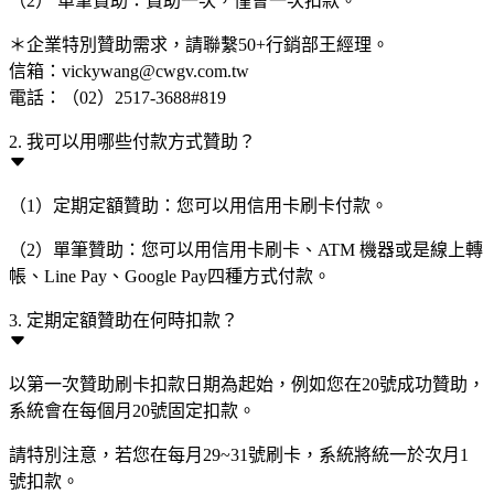
（2） 單筆贊助：贊助一次，僅會一次扣款。
＊企業特別贊助需求，請聯繫50+行銷部王經理。
信箱：vickywang@cwgv.com.tw
電話：（02）2517-3688#819
2. 我可以用哪些付款方式贊助？
（1）定期定額贊助：您可以用信用卡刷卡付款。
（2）單筆贊助：您可以用信用卡刷卡、ATM 機器或是線上轉
帳、Line Pay、Google Pay四種方式付款。
3. 定期定額贊助在何時扣款？
以第一次贊助刷卡扣款日期為起始，例如您在20號成功贊助，
系統會在每個月20號固定扣款。
請特別注意，若您在每月29~31號刷卡，系統將統一於次月1
號扣款。