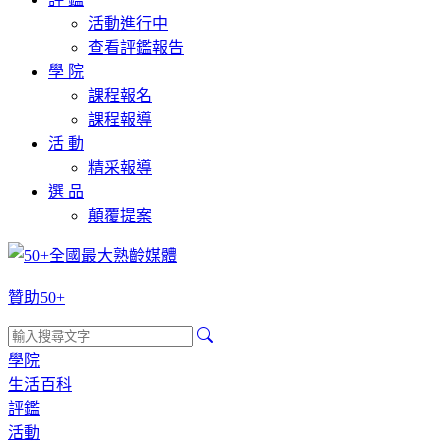
活動進行中
查看評鑑報告
學 院
課程報名
課程報導
活 動
精采報導
選 品
顛覆提案
贊助50+
學院
生活百科
評鑑
活動