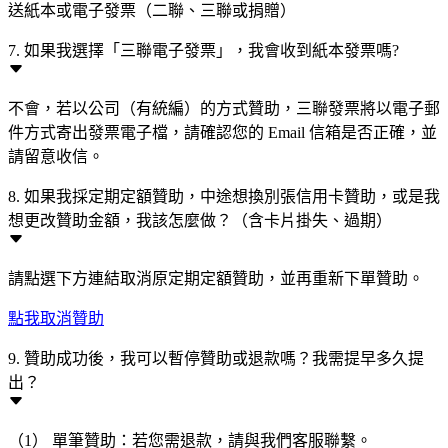
送紙本或電子發票（二聯、三聯或捐贈）
7. 如果我選擇「三聯電子發票」，我會收到紙本發票嗎?
不會，若以公司（有統編）的方式贊助，三聯發票將以電子郵
件方式寄出發票電子檔，請確認您的 Email 信箱是否正確，並
請留意收信。
8. 如果我採定期定額贊助，中途想換別張信用卡贊助，或是我
想更改贊助金額，我該怎麼做？（含卡片掛失、過期）
請點選下方連結取消原定期定額贊助，並再重新下單贊助。
點我取消贊助
9. 贊助成功後，我可以暫停贊助或退款嗎？我需提早多久提
出？
（1） 單筆贊助：若您需退款，請與我們客服聯繫。