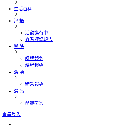
生活百科
評 鑑
活動進行中
查看評鑑報告
學 院
課程報名
課程報導
活 動
精采報導
選 品
顛覆提案
會員登入