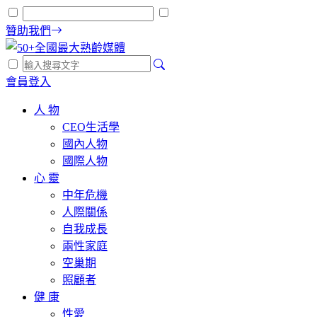
贊助我們
會員登入
人 物
CEO生活學
國內人物
國際人物
心 靈
中年危機
人際關係
自我成長
兩性家庭
空巢期
照顧者
健 康
性愛