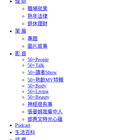
理 財
職場就業
熟年法律
退休理財
策 展
專題
圖片故事
影 音
50+People
50+Talk
50+讀者Show
50+熟齡MV特輯
50+Body
50+Living
50+Beauty
神經很有事
張曼娟我輩中人
鄧惠文時光心蘊
Podcast
生活百科
評 鑑