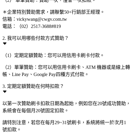
（2） 單筆贊助：贊助一次，僅會一次扣款。
＊企業特別贊助需求，請聯繫50+行銷部王經理。
信箱：vickywang@cwgv.com.tw
電話：（02）2517-3688#819
2. 我可以用哪些付款方式贊助？
（1）定期定額贊助：您可以用信用卡刷卡付款。
（2）單筆贊助：您可以用信用卡刷卡、ATM 機器或是線上轉
帳、Line Pay、Google Pay四種方式付款。
3. 定期定額贊助在何時扣款？
以第一次贊助刷卡扣款日期為起始，例如您在20號成功贊助，
系統會在每個月20號固定扣款。
請特別注意，若您在每月29~31號刷卡，系統將統一於次月1
號扣款。