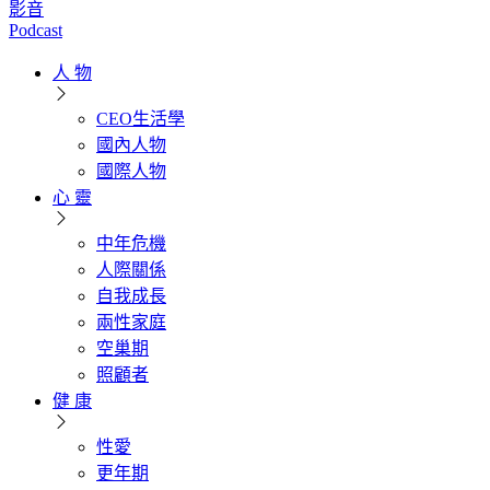
影音
Podcast
人 物
CEO生活學
國內人物
國際人物
心 靈
中年危機
人際關係
自我成長
兩性家庭
空巢期
照顧者
健 康
性愛
更年期