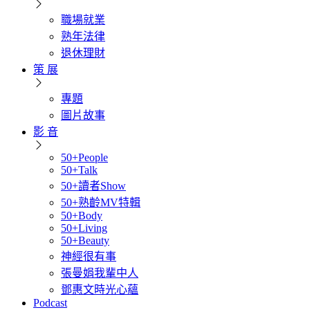
職場就業
熟年法律
退休理財
策 展
專題
圖片故事
影 音
50+People
50+Talk
50+讀者Show
50+熟齡MV特輯
50+Body
50+Living
50+Beauty
神經很有事
張曼娟我輩中人
鄧惠文時光心蘊
Podcast