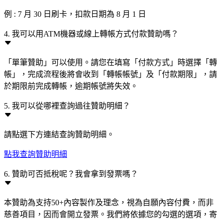
例 : 7 月 30 日刷卡，扣款日期為 8 月 1 日
4. 我可以用ATM機器或線上轉帳方式付款贊助嗎？
「單筆贊助」可以使用。請您在填寫「付款方式」時選擇「轉
帳」，完成流程後將會收到「轉帳帳號」及「付款期限」，請
於期限前完成轉帳，逾期帳號將失效。
5. 我可以從哪裡查詢過往贊助明細？
請點選下方連結查詢贊助明細。
點我查詢贊助明細
6. 贊助可否抵稅呢？我會拿到發票嗎？
本贊助為支持50+內容製作及理念，視為自願內容付費，而非
慈善項目，因而會開立發票。我們將依據您的勾選的選項，寄