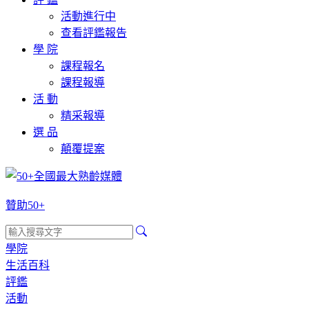
活動進行中
查看評鑑報告
學 院
課程報名
課程報導
活 動
精采報導
選 品
顛覆提案
贊助50+
學院
生活百科
評鑑
活動