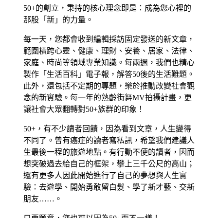
50+的創立，秉持的核心理念即是：成為您心裡的
那股「新」的力量。
每一天，您都會收到編輯採訪固定發送的新文章，
範圍橫跨心靈、健康、理財、安養、居家、法律、
家庭、時尚等領域專業知識。每兩週，我們也精心
製作「生活百科」電子報，解答50後的生活難題。
此外，還包括不定期的專題，樂於推動改變社會觀
念的新實驗。每一年的熟齡街舞MV拍攝計畫，更
讓社會大眾翻轉對50+族群的印象！
50+，有不少讀者回饋，因為看到文章，人生變得
不同了。曾有癌症的讀者寫私訊，希望我們建議人
生最後一程的旅遊地點。有行動不便的讀者，因而
想突破過去給自己的框架，攀上三千公尺的高山；
還有更多人因此開始進行了自己的夢想與人生實
驗：去遊學、開始勇敢留白髮、學了新才藝、交新
朋友……。