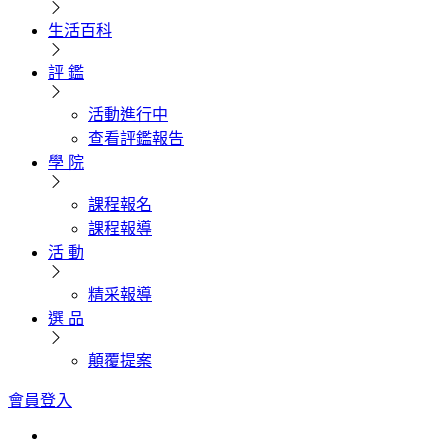
生活百科
評 鑑
活動進行中
查看評鑑報告
學 院
課程報名
課程報導
活 動
精采報導
選 品
顛覆提案
會員登入