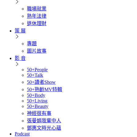
職場就業
熟年法律
退休理財
策 展
專題
圖片故事
影 音
50+People
50+Talk
50+讀者Show
50+熟齡MV特輯
50+Body
50+Living
50+Beauty
神經很有事
張曼娟我輩中人
鄧惠文時光心蘊
Podcast