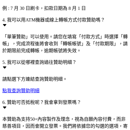
例 : 7 月 30 日刷卡，扣款日期為 8 月 1 日
4. 我可以用ATM機器或線上轉帳方式付款贊助嗎？
「單筆贊助」可以使用。請您在填寫「付款方式」時選擇「轉
帳」，完成流程後將會收到「轉帳帳號」及「付款期限」，請
於期限前完成轉帳，逾期帳號將失效。
5. 我可以從哪裡查詢過往贊助明細？
請點選下方連結查詢贊助明細。
點我查詢贊助明細
6. 贊助可否抵稅呢？我會拿到發票嗎？
本贊助為支持50+內容製作及理念，視為自願內容付費，而非
慈善項目，因而會開立發票。我們將依據您的勾選的選項，寄