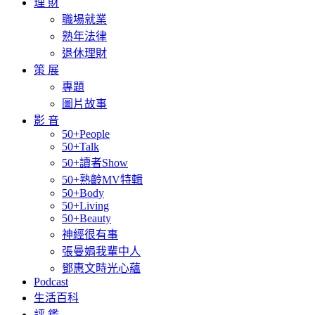
理 財
職場就業
熟年法律
退休理財
策 展
專題
圖片故事
影 音
50+People
50+Talk
50+讀者Show
50+熟齡MV特輯
50+Body
50+Living
50+Beauty
神經很有事
張曼娟我輩中人
鄧惠文時光心蘊
Podcast
生活百科
評 鑑