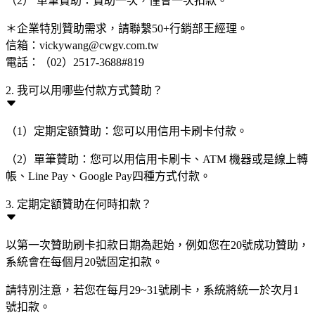
（2） 單筆贊助：贊助一次，僅會一次扣款。
＊企業特別贊助需求，請聯繫50+行銷部王經理。
信箱：vickywang@cwgv.com.tw
電話：（02）2517-3688#819
2. 我可以用哪些付款方式贊助？
（1）定期定額贊助：您可以用信用卡刷卡付款。
（2）單筆贊助：您可以用信用卡刷卡、ATM 機器或是線上轉
帳、Line Pay、Google Pay四種方式付款。
3. 定期定額贊助在何時扣款？
以第一次贊助刷卡扣款日期為起始，例如您在20號成功贊助，
系統會在每個月20號固定扣款。
請特別注意，若您在每月29~31號刷卡，系統將統一於次月1
號扣款。