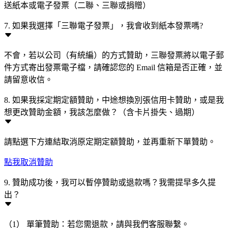
送紙本或電子發票（二聯、三聯或捐贈）
7. 如果我選擇「三聯電子發票」，我會收到紙本發票嗎?
不會，若以公司（有統編）的方式贊助，三聯發票將以電子郵
件方式寄出發票電子檔，請確認您的 Email 信箱是否正確，並
請留意收信。
8. 如果我採定期定額贊助，中途想換別張信用卡贊助，或是我
想更改贊助金額，我該怎麼做？（含卡片掛失、過期）
請點選下方連結取消原定期定額贊助，並再重新下單贊助。
點我取消贊助
9. 贊助成功後，我可以暫停贊助或退款嗎？我需提早多久提
出？
（1） 單筆贊助：若您需退款，請與我們客服聯繫。