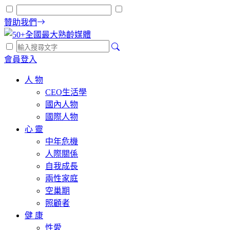
贊助我們
會員登入
人 物
CEO生活學
國內人物
國際人物
心 靈
中年危機
人際關係
自我成長
兩性家庭
空巢期
照顧者
健 康
性愛