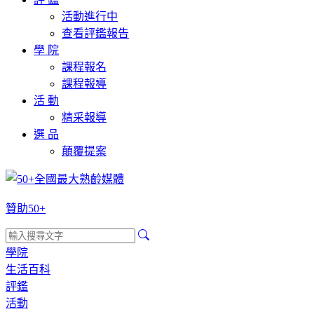
活動進行中
查看評鑑報告
學 院
課程報名
課程報導
活 動
精采報導
選 品
顛覆提案
贊助50+
學院
生活百科
評鑑
活動