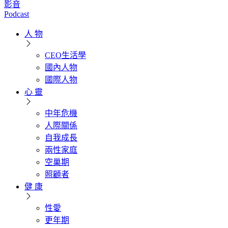
影音
Podcast
人 物
CEO生活學
國內人物
國際人物
心 靈
中年危機
人際關係
自我成長
兩性家庭
空巢期
照顧者
健 康
性愛
更年期