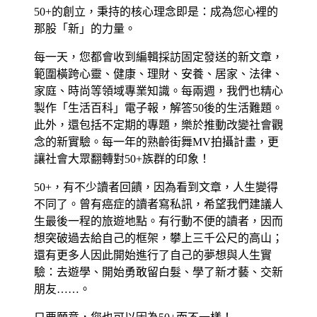
50+的創立，秉持的核心理念即是：成為您心裡的
那股「新」的力量。
每一天，您都會收到編輯採訪固定發送的新文章，
範圍橫跨心靈、健康、理財、安養、居家、法律、
家庭、時尚等領域專業知識。每兩週，我們也精心
製作「生活百科」電子報，解答50後的生活難題。
此外，還包括不定期的專題，樂於推動改變社會觀
念的新實驗。每一年的熟齡街舞MV拍攝計畫，更
讓社會大眾翻轉對50+族群的印象！
50+，有不少讀者回饋，因為看到文章，人生變得
不同了。曾有癌症的讀者寫私訊，希望我們建議人
生最後一程的旅遊地點。有行動不便的讀者，因而
想突破過去給自己的框架，攀上三千公尺的高山；
還有更多人因此開始進行了自己的夢想與人生實
驗：去遊學、開始勇敢留白髮、學了新才藝、交新
朋友……。