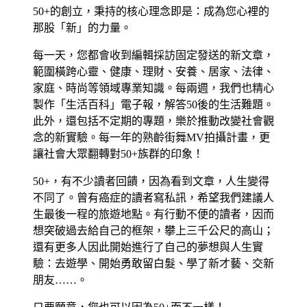
50+的創立，秉持的核心理念即是：成為您心裡的
那股「新」的力量。
每一天，您都會收到編輯採訪固定發送的新文章，
範圍橫跨心靈、健康、理財、安養、居家、法律、
家庭、時尚等領域專業知識。每兩週，我們也精心
製作「生活百科」電子報，解答50後的生活難題。
此外，還包括不定期的專題，樂於推動改變社會觀
念的新實驗。每一年的熟齡街舞MV拍攝計畫，更
讓社會大眾翻轉對50+族群的印象！
50+，有不少讀者回饋，因為看到文章，人生變得
不同了。曾有癌症的讀者寫私訊，希望我們建議人
生最後一程的旅遊地點。有行動不便的讀者，因而
想突破過去給自己的框架，攀上三千公尺的高山；
還有更多人因此開始進行了自己的夢想與人生實
驗：去遊學、開始勇敢留白髮、學了新才藝、交新
朋友……。