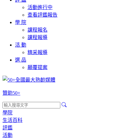
活動進行中
查看評鑑報告
學 院
課程報名
課程報導
活 動
精采報導
選 品
顛覆提案
贊助50+
學院
生活百科
評鑑
活動