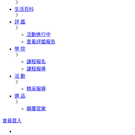
生活百科
評 鑑
活動進行中
查看評鑑報告
學 院
課程報名
課程報導
活 動
精采報導
選 品
顛覆提案
會員登入