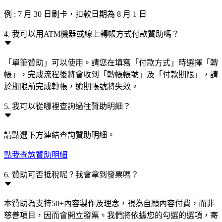
例 : 7 月 30 日刷卡，扣款日期為 8 月 1 日
4. 我可以用ATM機器或線上轉帳方式付款贊助嗎？
「單筆贊助」可以使用。請您在填寫「付款方式」時選擇「轉
帳」，完成流程後將會收到「轉帳帳號」及「付款期限」，請
於期限前完成轉帳，逾期帳號將失效。
5. 我可以從哪裡查詢過往贊助明細？
請點選下方連結查詢贊助明細。
點我查詢贊助明細
6. 贊助可否抵稅呢？我會拿到發票嗎？
本贊助為支持50+內容製作及理念，視為自願內容付費，而非
慈善項目，因而會開立發票。我們將依據您的勾選的選項，寄