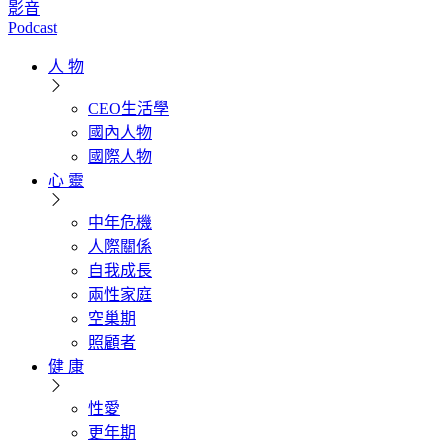
影音
Podcast
人 物
CEO生活學
國內人物
國際人物
心 靈
中年危機
人際關係
自我成長
兩性家庭
空巢期
照顧者
健 康
性愛
更年期