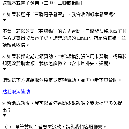
送紙本或電子發票（二聯、三聯或捐贈）
7. 如果我選擇「三聯電子發票」，我會收到紙本發票嗎?
不會，若以公司（有統編）的方式贊助，三聯發票將以電子郵
件方式寄出發票電子檔，請確認您的 Email 信箱是否正確，並
請留意收信。
8. 如果我採定期定額贊助，中途想換別張信用卡贊助，或是我
想更改贊助金額，我該怎麼做？（含卡片掛失、過期）
請點選下方連結取消原定期定額贊助，並再重新下單贊助。
點我取消贊助
9. 贊助成功後，我可以暫停贊助或退款嗎？我需提早多久提
出？
（1） 單筆贊助：若您需退款，請與我們客服聯繫。