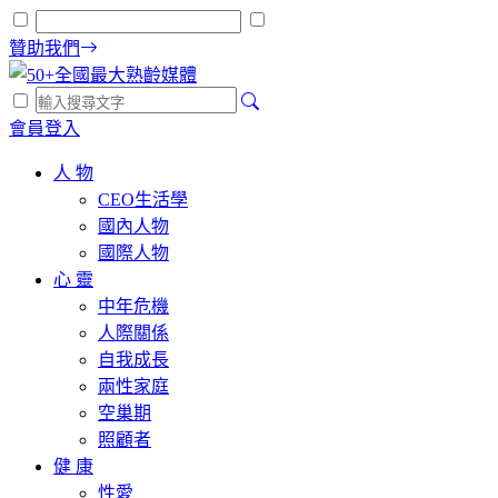
贊助我們
會員登入
人 物
CEO生活學
國內人物
國際人物
心 靈
中年危機
人際關係
自我成長
兩性家庭
空巢期
照顧者
健 康
性愛