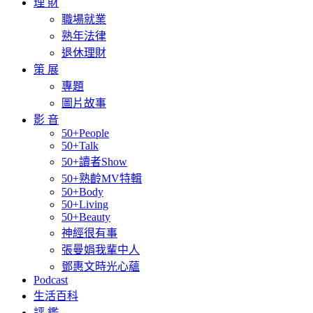
理 財
職場就業
熟年法律
退休理財
策 展
專題
圖片故事
影 音
50+People
50+Talk
50+讀者Show
50+熟齡MV特輯
50+Body
50+Living
50+Beauty
神經很有事
張曼娟我輩中人
鄧惠文時光心蘊
Podcast
生活百科
評 鑑