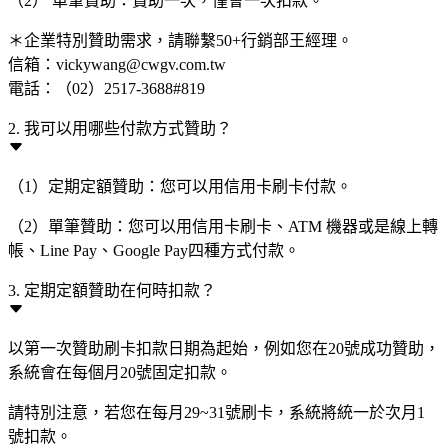
（2） 單筆贊助：贊助一次，僅會一次扣款。
＊企業特別贊助需求，請聯繫50+行銷部王經理。
信箱：vickywang@cwgv.com.tw
電話：（02）2517-3688#819
2. 我可以用哪些付款方式贊助？
（1）定期定額贊助：您可以用信用卡刷卡付款。
（2）單筆贊助：您可以用信用卡刷卡、ATM 機器或是線上轉
帳、Line Pay、Google Pay四種方式付款。
3. 定期定額贊助在何時扣款？
以第一次贊助刷卡扣款日期為起始，例如您在20號成功贊助，
系統會在每個月20號固定扣款。
請特別注意，若您在每月29~31號刷卡，系統將統一於次月1
號扣款。