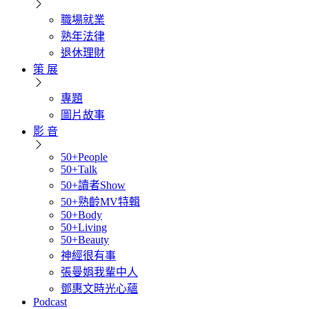
職場就業
熟年法律
退休理財
策 展
專題
圖片故事
影 音
50+People
50+Talk
50+讀者Show
50+熟齡MV特輯
50+Body
50+Living
50+Beauty
神經很有事
張曼娟我輩中人
鄧惠文時光心蘊
Podcast