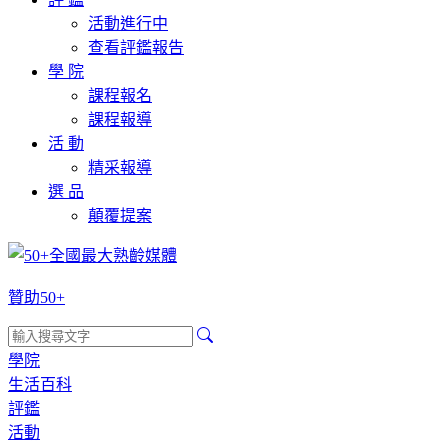
活動進行中
查看評鑑報告
學 院
課程報名
課程報導
活 動
精采報導
選 品
顛覆提案
贊助50+
學院
生活百科
評鑑
活動