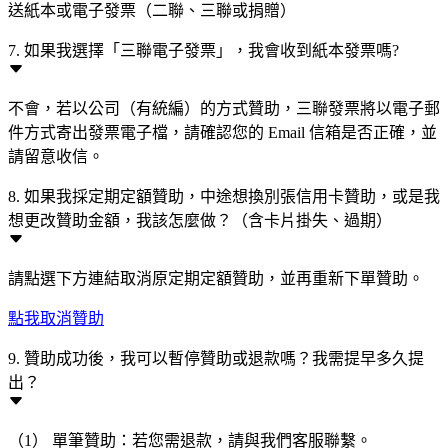
送紙本或電子發票（二聯、三聯或捐贈）
7. 如果我選擇「三聯電子發票」，我會收到紙本發票嗎?
不會，若以公司（有統編）的方式贊助，三聯發票將以電子郵
件方式寄出發票電子檔，請確認您的 Email 信箱是否正確，並
請留意收信。
8. 如果我採定期定額贊助，中途想換別張信用卡贊助，或是我
想更改贊助金額，我該怎麼做？（含卡片掛失、過期）
請點選下方連結取消原定期定額贊助，並再重新下單贊助。
點我取消贊助
9. 贊助成功後，我可以暫停贊助或退款嗎？我需提早多久提
出？
（1） 單筆贊助：若您需退款，請與我們客服聯繫。