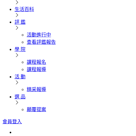
生活百科
評 鑑
活動進行中
查看評鑑報告
學 院
課程報名
課程報導
活 動
精采報導
選 品
顛覆提案
會員登入