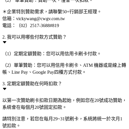
（2） 單筆贊助：贊助一次，僅會一次扣款。
＊企業特別贊助需求，請聯繫50+行銷部王經理。
信箱：vickywang@cwgv.com.tw
電話：（02）2517-3688#819
2. 我可以用哪些付款方式贊助？
（1）定期定額贊助：您可以用信用卡刷卡付款。
（2）單筆贊助：您可以用信用卡刷卡、ATM 機器或是線上轉
帳、Line Pay、Google Pay四種方式付款。
3. 定期定額贊助在何時扣款？
以第一次贊助刷卡扣款日期為起始，例如您在20號成功贊助，
系統會在每個月20號固定扣款。
請特別注意，若您在每月29~31號刷卡，系統將統一於次月1
號扣款。