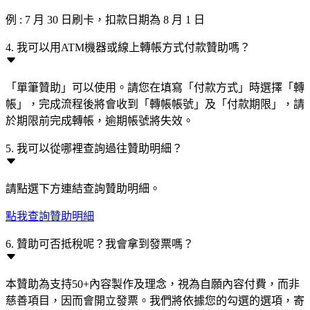
例 : 7 月 30 日刷卡，扣款日期為 8 月 1 日
4. 我可以用ATM機器或線上轉帳方式付款贊助嗎？
「單筆贊助」可以使用。請您在填寫「付款方式」時選擇「轉
帳」，完成流程後將會收到「轉帳帳號」及「付款期限」，請
於期限前完成轉帳，逾期帳號將失效。
5. 我可以從哪裡查詢過往贊助明細？
請點選下方連結查詢贊助明細。
點我查詢贊助明細
6. 贊助可否抵稅呢？我會拿到發票嗎？
本贊助為支持50+內容製作及理念，視為自願內容付費，而非
慈善項目，因而會開立發票。我們將依據您的勾選的選項，寄