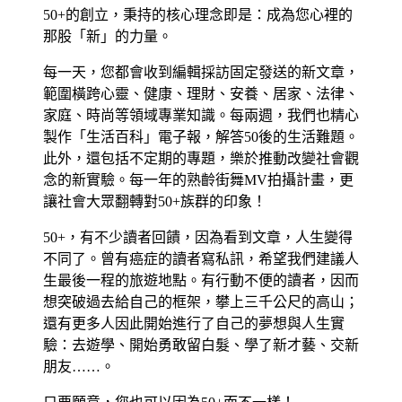
50+的創立，秉持的核心理念即是：成為您心裡的
那股「新」的力量。
每一天，您都會收到編輯採訪固定發送的新文章，
範圍橫跨心靈、健康、理財、安養、居家、法律、
家庭、時尚等領域專業知識。每兩週，我們也精心
製作「生活百科」電子報，解答50後的生活難題。
此外，還包括不定期的專題，樂於推動改變社會觀
念的新實驗。每一年的熟齡街舞MV拍攝計畫，更
讓社會大眾翻轉對50+族群的印象！
50+，有不少讀者回饋，因為看到文章，人生變得
不同了。曾有癌症的讀者寫私訊，希望我們建議人
生最後一程的旅遊地點。有行動不便的讀者，因而
想突破過去給自己的框架，攀上三千公尺的高山；
還有更多人因此開始進行了自己的夢想與人生實
驗：去遊學、開始勇敢留白髮、學了新才藝、交新
朋友……。