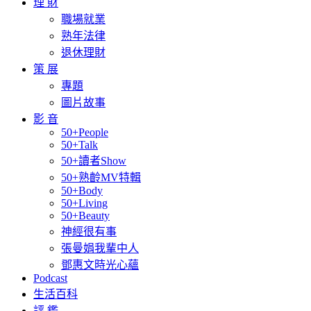
理 財
職場就業
熟年法律
退休理財
策 展
專題
圖片故事
影 音
50+People
50+Talk
50+讀者Show
50+熟齡MV特輯
50+Body
50+Living
50+Beauty
神經很有事
張曼娟我輩中人
鄧惠文時光心蘊
Podcast
生活百科
評 鑑