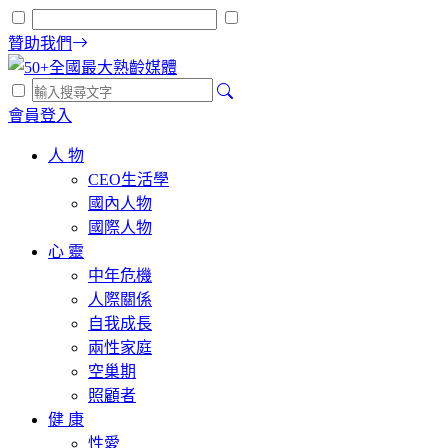
贊助我們
會員登入
人 物
CEO生活學
國內人物
國際人物
心 靈
中年危機
人際關係
自我成長
兩性家庭
空巢期
照顧者
健 康
性愛