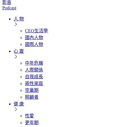
影音
Podcast
人 物
CEO生活學
國內人物
國際人物
心 靈
中年危機
人際關係
自我成長
兩性家庭
空巢期
照顧者
健 康
性愛
更年期