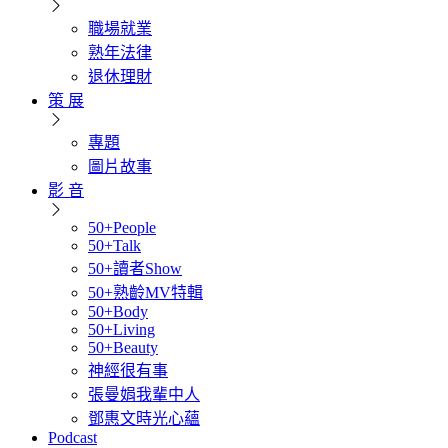
職場就業
熟年法律
退休理財
策 展
專題
圖片故事
影 音
50+People
50+Talk
50+讀者Show
50+熟齡MV特輯
50+Body
50+Living
50+Beauty
神經很有事
張曼娟我輩中人
鄧惠文時光心蘊
Podcast