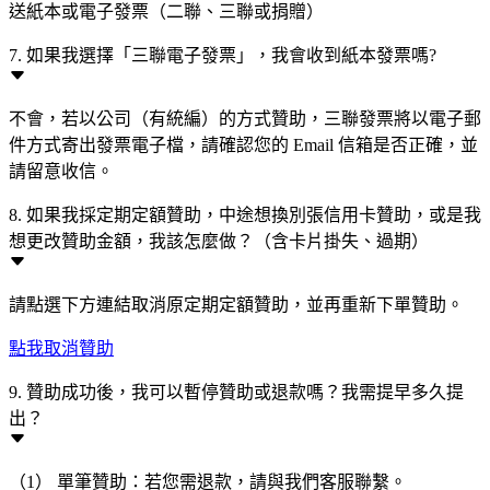
送紙本或電子發票（二聯、三聯或捐贈）
7. 如果我選擇「三聯電子發票」，我會收到紙本發票嗎?
不會，若以公司（有統編）的方式贊助，三聯發票將以電子郵
件方式寄出發票電子檔，請確認您的 Email 信箱是否正確，並
請留意收信。
8. 如果我採定期定額贊助，中途想換別張信用卡贊助，或是我
想更改贊助金額，我該怎麼做？（含卡片掛失、過期）
請點選下方連結取消原定期定額贊助，並再重新下單贊助。
點我取消贊助
9. 贊助成功後，我可以暫停贊助或退款嗎？我需提早多久提
出？
（1） 單筆贊助：若您需退款，請與我們客服聯繫。