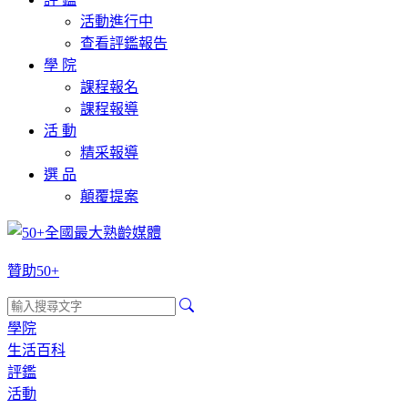
活動進行中
查看評鑑報告
學 院
課程報名
課程報導
活 動
精采報導
選 品
顛覆提案
贊助50+
學院
生活百科
評鑑
活動