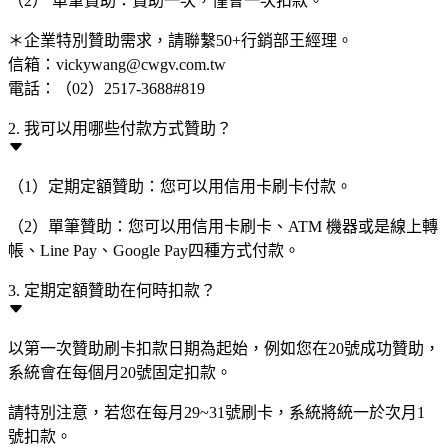
（2） 單筆贊助：贊助一次，僅會一次扣款。
＊企業特別贊助需求，請聯繫50+行銷部王經理。
信箱：vickywang@cwgv.com.tw
電話：（02）2517-3688#819
2. 我可以用哪些付款方式贊助？
（1）定期定額贊助：您可以用信用卡刷卡付款。
（2）單筆贊助：您可以用信用卡刷卡、ATM 機器或是線上轉
帳、Line Pay、Google Pay四種方式付款。
3. 定期定額贊助在何時扣款？
以第一次贊助刷卡扣款日期為起始，例如您在20號成功贊助，
系統會在每個月20號固定扣款。
請特別注意，若您在每月29~31號刷卡，系統將統一於次月1
號扣款。