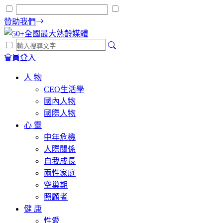
贊助我們
會員登入
人 物
CEO生活學
國內人物
國際人物
心 靈
中年危機
人際關係
自我成長
兩性家庭
空巢期
照顧者
健 康
性愛