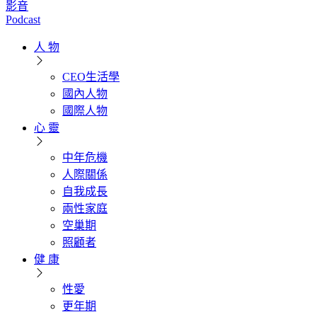
影音
Podcast
人 物
CEO生活學
國內人物
國際人物
心 靈
中年危機
人際關係
自我成長
兩性家庭
空巢期
照顧者
健 康
性愛
更年期