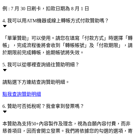
例 : 7 月 30 日刷卡，扣款日期為 8 月 1 日
4. 我可以用ATM機器或線上轉帳方式付款贊助嗎？
「單筆贊助」可以使用。請您在填寫「付款方式」時選擇「轉
帳」，完成流程後將會收到「轉帳帳號」及「付款期限」，請
於期限前完成轉帳，逾期帳號將失效。
5. 我可以從哪裡查詢過往贊助明細？
請點選下方連結查詢贊助明細。
點我查詢贊助明細
6. 贊助可否抵稅呢？我會拿到發票嗎？
本贊助為支持50+內容製作及理念，視為自願內容付費，而非
慈善項目，因而會開立發票。我們將依據您的勾選的選項，寄