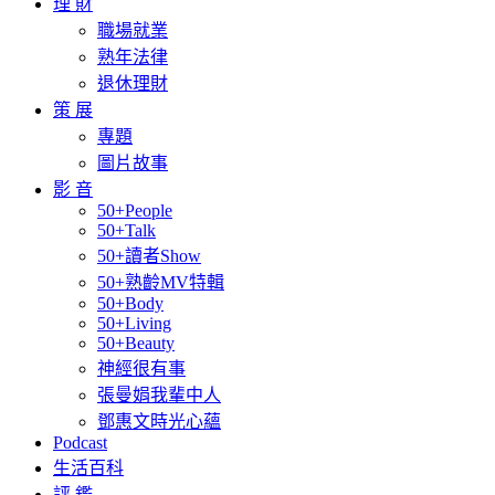
理 財
職場就業
熟年法律
退休理財
策 展
專題
圖片故事
影 音
50+People
50+Talk
50+讀者Show
50+熟齡MV特輯
50+Body
50+Living
50+Beauty
神經很有事
張曼娟我輩中人
鄧惠文時光心蘊
Podcast
生活百科
評 鑑