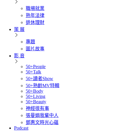
職場就業
熟年法律
退休理財
策 展
專題
圖片故事
影 音
50+People
50+Talk
50+讀者Show
50+熟齡MV特輯
50+Body
50+Living
50+Beauty
神經很有事
張曼娟我輩中人
鄧惠文時光心蘊
Podcast