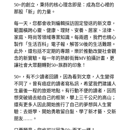
50+的創立，秉持的核心理念即是：成為您心裡的
那股「新」的力量。
每一天，您都會收到編輯採訪固定發送的新文章，
範圍橫跨心靈、健康、理財、安養、居家、法律、
家庭、時尚等領域專業知識。每兩週，我們也精心
製作「生活百科」電子報，解答50後的生活難題。
此外，還包括不定期的專題，樂於推動改變社會觀
念的新實驗。每一年的熟齡街舞MV拍攝計畫，更
讓社會大眾翻轉對50+族群的印象！
50+，有不少讀者回饋，因為看到文章，人生變得
不同了。曾有癌症的讀者寫私訊，希望我們建議人
生最後一程的旅遊地點。有行動不便的讀者，因而
想突破過去給自己的框架，攀上三千公尺的高山；
還有更多人因此開始進行了自己的夢想與人生實
驗：去遊學、開始勇敢留白髮、學了新才藝、交新
朋友……。