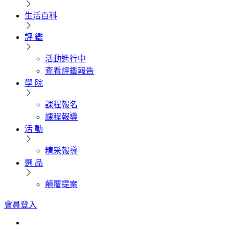
生活百科
評 鑑
活動進行中
查看評鑑報告
學 院
課程報名
課程報導
活 動
精采報導
選 品
顛覆提案
會員登入