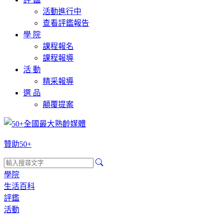
活動進行中
查看評鑑報告
學 院
課程報名
課程報導
活 動
精采報導
選 品
顛覆提案
贊助50+
學院
生活百科
評鑑
活動