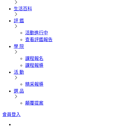
生活百科
評 鑑
活動進行中
查看評鑑報告
學 院
課程報名
課程報導
活 動
精采報導
選 品
顛覆提案
會員登入