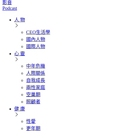
影音
Podcast
人 物
CEO生活學
國內人物
國際人物
心 靈
中年危機
人際關係
自我成長
兩性家庭
空巢期
照顧者
健 康
性愛
更年期