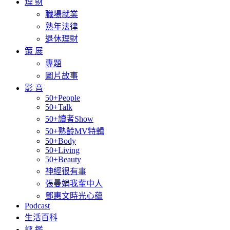
理 財
職場就業
熟年法律
退休理財
策 展
專題
圖片故事
影 音
50+People
50+Talk
50+讀者Show
50+熟齡MV特輯
50+Body
50+Living
50+Beauty
神經很有事
張曼娟我輩中人
鄧惠文時光心蘊
Podcast
生活百科
評 鑑