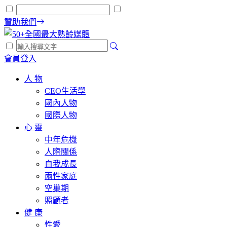
贊助我們
會員登入
人 物
CEO生活學
國內人物
國際人物
心 靈
中年危機
人際關係
自我成長
兩性家庭
空巢期
照顧者
健 康
性愛