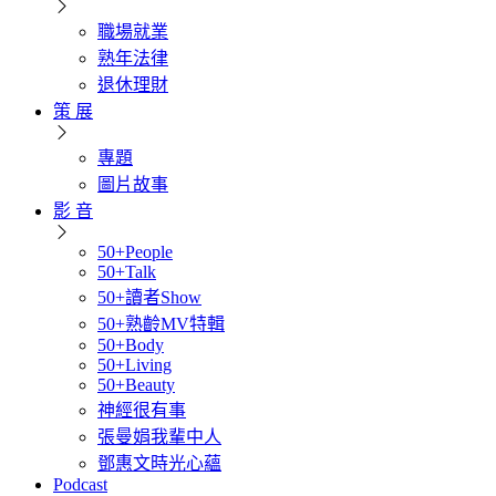
職場就業
熟年法律
退休理財
策 展
專題
圖片故事
影 音
50+People
50+Talk
50+讀者Show
50+熟齡MV特輯
50+Body
50+Living
50+Beauty
神經很有事
張曼娟我輩中人
鄧惠文時光心蘊
Podcast