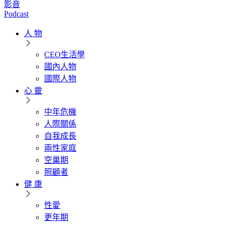
影音
Podcast
人 物
CEO生活學
國內人物
國際人物
心 靈
中年危機
人際關係
自我成長
兩性家庭
空巢期
照顧者
健 康
性愛
更年期