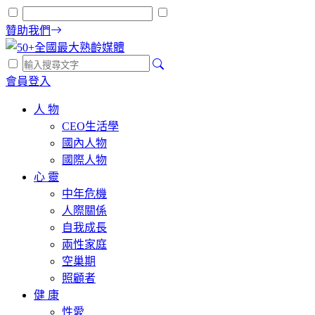
贊助我們
會員登入
人 物
CEO生活學
國內人物
國際人物
心 靈
中年危機
人際關係
自我成長
兩性家庭
空巢期
照顧者
健 康
性愛