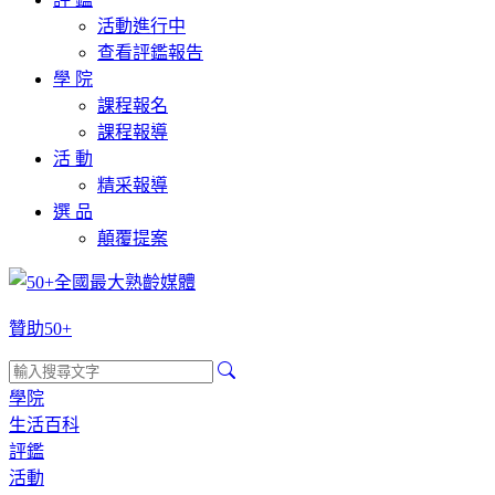
活動進行中
查看評鑑報告
學 院
課程報名
課程報導
活 動
精采報導
選 品
顛覆提案
贊助50+
學院
生活百科
評鑑
活動