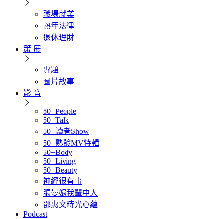
職場就業
熟年法律
退休理財
策 展
專題
圖片故事
影 音
50+People
50+Talk
50+讀者Show
50+熟齡MV特輯
50+Body
50+Living
50+Beauty
神經很有事
張曼娟我輩中人
鄧惠文時光心蘊
Podcast