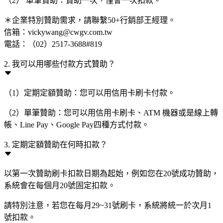
（2） 單筆贊助：贊助一次，僅會一次扣款。
＊企業特別贊助需求，請聯繫50+行銷部王經理。
信箱：vickywang@cwgv.com.tw
電話：（02）2517-3688#819
2. 我可以用哪些付款方式贊助？
（1）定期定額贊助：您可以用信用卡刷卡付款。
（2）單筆贊助：您可以用信用卡刷卡、ATM 機器或是線上轉
帳、Line Pay、Google Pay四種方式付款。
3. 定期定額贊助在何時扣款？
以第一次贊助刷卡扣款日期為起始，例如您在20號成功贊助，
系統會在每個月20號固定扣款。
請特別注意，若您在每月29~31號刷卡，系統將統一於次月1
號扣款。