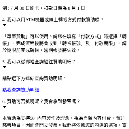
例 : 7 月 30 日刷卡，扣款日期為 8 月 1 日
4. 我可以用ATM機器或線上轉帳方式付款贊助嗎？
「單筆贊助」可以使用。請您在填寫「付款方式」時選擇「轉
帳」，完成流程後將會收到「轉帳帳號」及「付款期限」，請
於期限前完成轉帳，逾期帳號將失效。
5. 我可以從哪裡查詢過往贊助明細？
請點選下方連結查詢贊助明細。
點我查詢贊助明細
6. 贊助可否抵稅呢？我會拿到發票嗎？
本贊助為支持50+內容製作及理念，視為自願內容付費，而非
慈善項目，因而會開立發票。我們將依據您的勾選的選項，寄