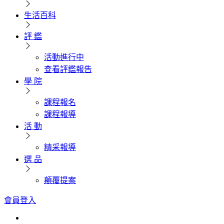
生活百科
評 鑑
活動進行中
查看評鑑報告
學 院
課程報名
課程報導
活 動
精采報導
選 品
顛覆提案
會員登入