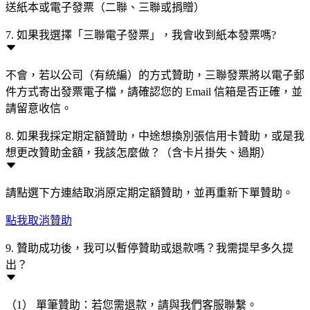
送紙本或電子發票（二聯、三聯或捐贈）
7. 如果我選擇「三聯電子發票」，我會收到紙本發票嗎?
不會，若以公司（有統編）的方式贊助，三聯發票將以電子郵
件方式寄出發票電子檔，請確認您的 Email 信箱是否正確，並
請留意收信。
8. 如果我採定期定額贊助，中途想換別張信用卡贊助，或是我
想更改贊助金額，我該怎麼做？（含卡片掛失、過期）
請點選下方連結取消原定期定額贊助，並再重新下單贊助。
點我取消贊助
9. 贊助成功後，我可以暫停贊助或退款嗎？我需提早多久提
出？
（1） 單筆贊助：若您需退款，請與我們客服聯繫。