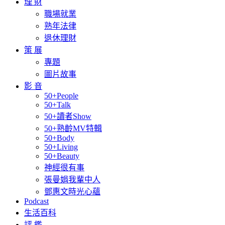
理 財
職場就業
熟年法律
退休理財
策 展
專題
圖片故事
影 音
50+People
50+Talk
50+讀者Show
50+熟齡MV特輯
50+Body
50+Living
50+Beauty
神經很有事
張曼娟我輩中人
鄧惠文時光心蘊
Podcast
生活百科
評 鑑