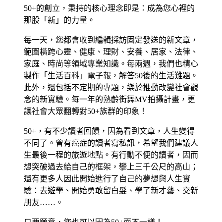
50+的創立，秉持的核心理念即是：成為您心裡的
那股「新」的力量。
每一天，您都會收到編輯採訪固定發送的新文章，
範圍橫跨心靈、健康、理財、安養、居家、法律、
家庭、時尚等領域專業知識。每兩週，我們也精心
製作「生活百科」電子報，解答50後的生活難題。
此外，還包括不定期的專題，樂於推動改變社會觀
念的新實驗。每一年的熟齡街舞MV拍攝計畫，更
讓社會大眾翻轉對50+族群的印象！
50+，有不少讀者回饋，因為看到文章，人生變得
不同了。曾有癌症的讀者寫私訊，希望我們建議人
生最後一程的旅遊地點。有行動不便的讀者，因而
想突破過去給自己的框架，攀上三千公尺的高山；
還有更多人因此開始進行了自己的夢想與人生實
驗：去遊學、開始勇敢留白髮、學了新才藝、交新
朋友……。