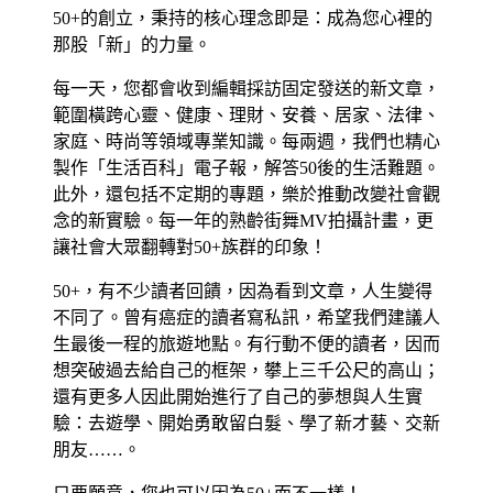
50+的創立，秉持的核心理念即是：成為您心裡的
那股「新」的力量。
每一天，您都會收到編輯採訪固定發送的新文章，
範圍橫跨心靈、健康、理財、安養、居家、法律、
家庭、時尚等領域專業知識。每兩週，我們也精心
製作「生活百科」電子報，解答50後的生活難題。
此外，還包括不定期的專題，樂於推動改變社會觀
念的新實驗。每一年的熟齡街舞MV拍攝計畫，更
讓社會大眾翻轉對50+族群的印象！
50+，有不少讀者回饋，因為看到文章，人生變得
不同了。曾有癌症的讀者寫私訊，希望我們建議人
生最後一程的旅遊地點。有行動不便的讀者，因而
想突破過去給自己的框架，攀上三千公尺的高山；
還有更多人因此開始進行了自己的夢想與人生實
驗：去遊學、開始勇敢留白髮、學了新才藝、交新
朋友……。