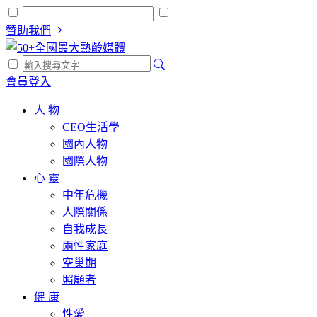
贊助我們
會員登入
人 物
CEO生活學
國內人物
國際人物
心 靈
中年危機
人際關係
自我成長
兩性家庭
空巢期
照顧者
健 康
性愛