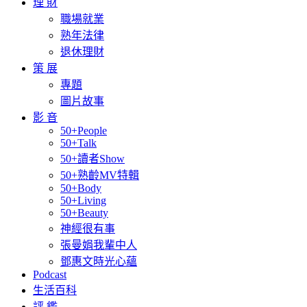
理 財
職場就業
熟年法律
退休理財
策 展
專題
圖片故事
影 音
50+People
50+Talk
50+讀者Show
50+熟齡MV特輯
50+Body
50+Living
50+Beauty
神經很有事
張曼娟我輩中人
鄧惠文時光心蘊
Podcast
生活百科
評 鑑