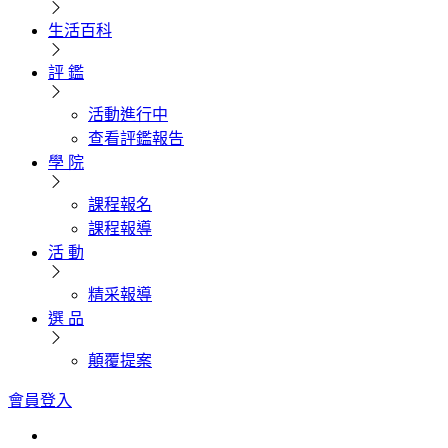
生活百科
評 鑑
活動進行中
查看評鑑報告
學 院
課程報名
課程報導
活 動
精采報導
選 品
顛覆提案
會員登入