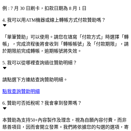
例 : 7 月 30 日刷卡，扣款日期為 8 月 1 日
4. 我可以用ATM機器或線上轉帳方式付款贊助嗎？
「單筆贊助」可以使用。請您在填寫「付款方式」時選擇「轉
帳」，完成流程後將會收到「轉帳帳號」及「付款期限」，請
於期限前完成轉帳，逾期帳號將失效。
5. 我可以從哪裡查詢過往贊助明細？
請點選下方連結查詢贊助明細。
點我查詢贊助明細
6. 贊助可否抵稅呢？我會拿到發票嗎？
本贊助為支持50+內容製作及理念，視為自願內容付費，而非
慈善項目，因而會開立發票。我們將依據您的勾選的選項，寄