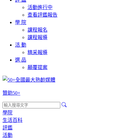
活動進行中
查看評鑑報告
學 院
課程報名
課程報導
活 動
精采報導
選 品
顛覆提案
贊助50+
學院
生活百科
評鑑
活動