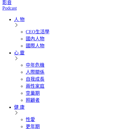
影音
Podcast
人 物
CEO生活學
國內人物
國際人物
心 靈
中年危機
人際關係
自我成長
兩性家庭
空巢期
照顧者
健 康
性愛
更年期