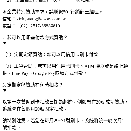
（2） 單筆贊助：贊助一次，僅會一次扣款。
＊企業特別贊助需求，請聯繫50+行銷部王經理。
信箱：vickywang@cwgv.com.tw
電話：（02）2517-3688#819
2. 我可以用哪些付款方式贊助？
（1）定期定額贊助：您可以用信用卡刷卡付款。
（2）單筆贊助：您可以用信用卡刷卡、ATM 機器或是線上轉
帳、Line Pay、Google Pay四種方式付款。
3. 定期定額贊助在何時扣款？
以第一次贊助刷卡扣款日期為起始，例如您在20號成功贊助，
系統會在每個月20號固定扣款。
請特別注意，若您在每月29~31號刷卡，系統將統一於次月1
號扣款。