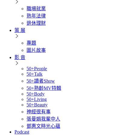
職場就業
熟年法律
退休理財
策 展
專題
圖片故事
影 音
50+People
50+Talk
50+讀者Show
50+熟齡MV特輯
50+Body
50+Living
50+Beauty
神經很有事
張曼娟我輩中人
鄧惠文時光心蘊
Podcast