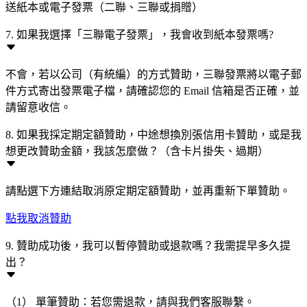
送紙本或電子發票（二聯、三聯或捐贈）
7. 如果我選擇「三聯電子發票」，我會收到紙本發票嗎?
不會，若以公司（有統編）的方式贊助，三聯發票將以電子郵
件方式寄出發票電子檔，請確認您的 Email 信箱是否正確，並
請留意收信。
8. 如果我採定期定額贊助，中途想換別張信用卡贊助，或是我
想更改贊助金額，我該怎麼做？（含卡片掛失、過期）
請點選下方連結取消原定期定額贊助，並再重新下單贊助。
點我取消贊助
9. 贊助成功後，我可以暫停贊助或退款嗎？我需提早多久提
出？
（1） 單筆贊助：若您需退款，請與我們客服聯繫。