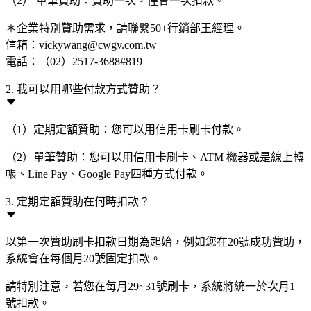
（2） 單筆贊助：贊助一次，僅會一次扣款。
＊企業特別贊助需求，請聯繫50+行銷部王經理。
信箱：vickywang@cwgv.com.tw
電話：（02）2517-3688#819
2. 我可以用哪些付款方式贊助？
（1）定期定額贊助：您可以用信用卡刷卡付款。
（2）單筆贊助：您可以用信用卡刷卡、ATM 機器或是線上轉
帳、Line Pay、Google Pay四種方式付款。
3. 定期定額贊助在何時扣款？
以第一次贊助刷卡扣款日期為起始，例如您在20號成功贊助，
系統會在每個月20號固定扣款。
請特別注意，若您在每月29~31號刷卡，系統將統一於次月1
號扣款。