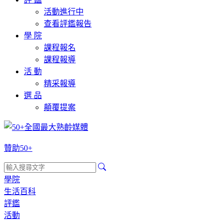
活動進行中
查看評鑑報告
學 院
課程報名
課程報導
活 動
精采報導
選 品
顛覆提案
贊助50+
學院
生活百科
評鑑
活動