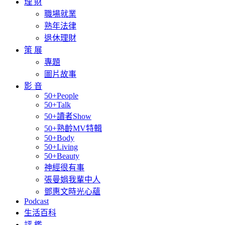
理 財
職場就業
熟年法律
退休理財
策 展
專題
圖片故事
影 音
50+People
50+Talk
50+讀者Show
50+熟齡MV特輯
50+Body
50+Living
50+Beauty
神經很有事
張曼娟我輩中人
鄧惠文時光心蘊
Podcast
生活百科
評 鑑