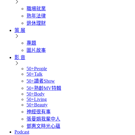
職場就業
熟年法律
退休理財
策 展
專題
圖片故事
影 音
50+People
50+Talk
50+讀者Show
50+熟齡MV特輯
50+Body
50+Living
50+Beauty
神經很有事
張曼娟我輩中人
鄧惠文時光心蘊
Podcast