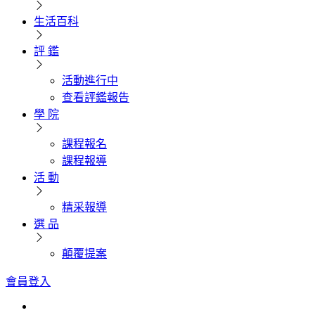
生活百科
評 鑑
活動進行中
查看評鑑報告
學 院
課程報名
課程報導
活 動
精采報導
選 品
顛覆提案
會員登入