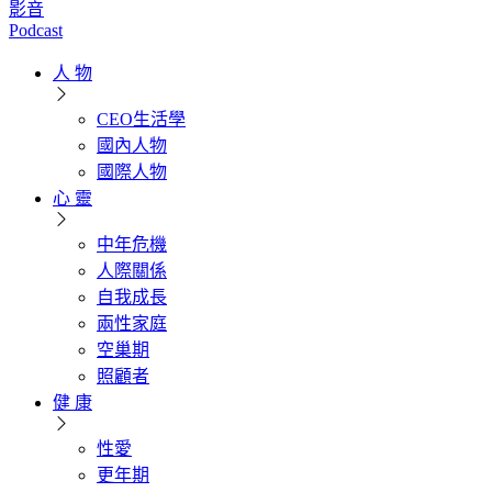
影音
Podcast
人 物
CEO生活學
國內人物
國際人物
心 靈
中年危機
人際關係
自我成長
兩性家庭
空巢期
照顧者
健 康
性愛
更年期