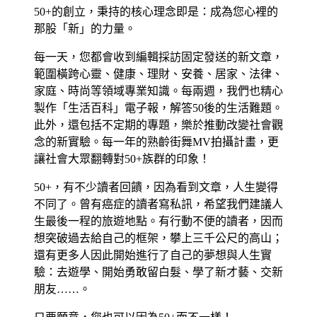
50+的創立，秉持的核心理念即是：成為您心裡的
那股「新」的力量。
每一天，您都會收到編輯採訪固定發送的新文章，
範圍橫跨心靈、健康、理財、安養、居家、法律、
家庭、時尚等領域專業知識。每兩週，我們也精心
製作「生活百科」電子報，解答50後的生活難題。
此外，還包括不定期的專題，樂於推動改變社會觀
念的新實驗。每一年的熟齡街舞MV拍攝計畫，更
讓社會大眾翻轉對50+族群的印象！
50+，有不少讀者回饋，因為看到文章，人生變得
不同了。曾有癌症的讀者寫私訊，希望我們建議人
生最後一程的旅遊地點。有行動不便的讀者，因而
想突破過去給自己的框架，攀上三千公尺的高山；
還有更多人因此開始進行了自己的夢想與人生實
驗：去遊學、開始勇敢留白髮、學了新才藝、交新
朋友……。