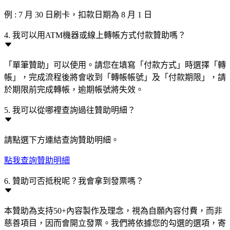
例 : 7 月 30 日刷卡，扣款日期為 8 月 1 日
4. 我可以用ATM機器或線上轉帳方式付款贊助嗎？
「單筆贊助」可以使用。請您在填寫「付款方式」時選擇「轉
帳」，完成流程後將會收到「轉帳帳號」及「付款期限」，請
於期限前完成轉帳，逾期帳號將失效。
5. 我可以從哪裡查詢過往贊助明細？
請點選下方連結查詢贊助明細。
點我查詢贊助明細
6. 贊助可否抵稅呢？我會拿到發票嗎？
本贊助為支持50+內容製作及理念，視為自願內容付費，而非
慈善項目，因而會開立發票。我們將依據您的勾選的選項，寄