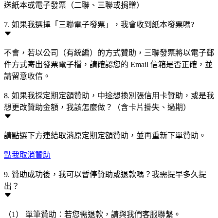
送紙本或電子發票（二聯、三聯或捐贈）
7. 如果我選擇「三聯電子發票」，我會收到紙本發票嗎?
不會，若以公司（有統編）的方式贊助，三聯發票將以電子郵
件方式寄出發票電子檔，請確認您的 Email 信箱是否正確，並
請留意收信。
8. 如果我採定期定額贊助，中途想換別張信用卡贊助，或是我
想更改贊助金額，我該怎麼做？（含卡片掛失、過期）
請點選下方連結取消原定期定額贊助，並再重新下單贊助。
點我取消贊助
9. 贊助成功後，我可以暫停贊助或退款嗎？我需提早多久提
出？
（1） 單筆贊助：若您需退款，請與我們客服聯繫。