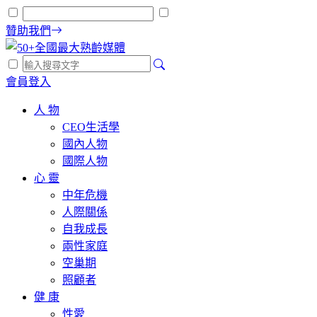
贊助我們
會員登入
人 物
CEO生活學
國內人物
國際人物
心 靈
中年危機
人際關係
自我成長
兩性家庭
空巢期
照顧者
健 康
性愛