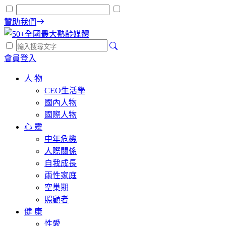
贊助我們
會員登入
人 物
CEO生活學
國內人物
國際人物
心 靈
中年危機
人際關係
自我成長
兩性家庭
空巢期
照顧者
健 康
性愛