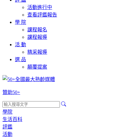
活動進行中
查看評鑑報告
學 院
課程報名
課程報導
活 動
精采報導
選 品
顛覆提案
贊助50+
學院
生活百科
評鑑
活動