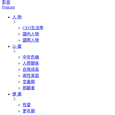
影音
Podcast
人 物
CEO生活學
國內人物
國際人物
心 靈
中年危機
人際關係
自我成長
兩性家庭
空巢期
照顧者
健 康
性愛
更年期