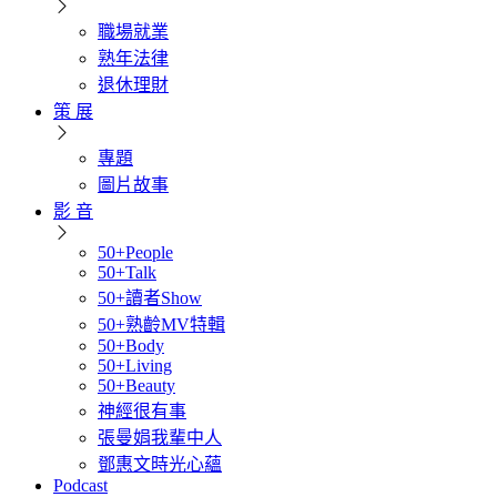
職場就業
熟年法律
退休理財
策 展
專題
圖片故事
影 音
50+People
50+Talk
50+讀者Show
50+熟齡MV特輯
50+Body
50+Living
50+Beauty
神經很有事
張曼娟我輩中人
鄧惠文時光心蘊
Podcast