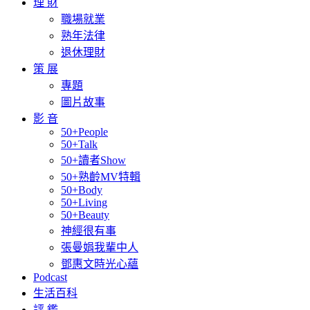
理 財
職場就業
熟年法律
退休理財
策 展
專題
圖片故事
影 音
50+People
50+Talk
50+讀者Show
50+熟齡MV特輯
50+Body
50+Living
50+Beauty
神經很有事
張曼娟我輩中人
鄧惠文時光心蘊
Podcast
生活百科
評 鑑