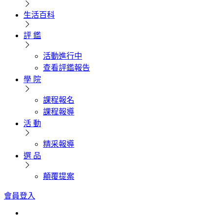
生活百科
評 鑑
活動進行中
查看評鑑報告
學 院
課程報名
課程報導
活 動
精采報導
選 品
顛覆提案
會員登入