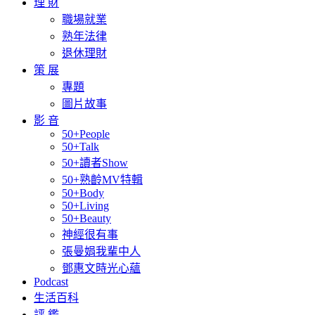
理 財
職場就業
熟年法律
退休理財
策 展
專題
圖片故事
影 音
50+People
50+Talk
50+讀者Show
50+熟齡MV特輯
50+Body
50+Living
50+Beauty
神經很有事
張曼娟我輩中人
鄧惠文時光心蘊
Podcast
生活百科
評 鑑