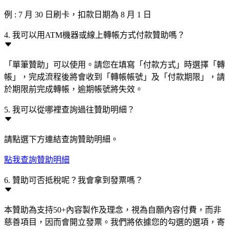
例 : 7 月 30 日刷卡，扣款日期為 8 月 1 日
4. 我可以用ATM機器或線上轉帳方式付款贊助嗎？
「單筆贊助」可以使用。請您在填寫「付款方式」時選擇「轉
帳」，完成流程後將會收到「轉帳帳號」及「付款期限」，請
於期限前完成轉帳，逾期帳號將失效。
5. 我可以從哪裡查詢過往贊助明細？
請點選下方連結查詢贊助明細。
點我查詢贊助明細
6. 贊助可否抵稅呢？我會拿到發票嗎？
本贊助為支持50+內容製作及理念，視為自願內容付費，而非
慈善項目，因而會開立發票。我們將依據您的勾選的選項，寄