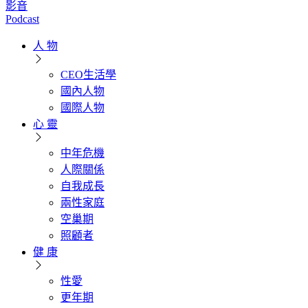
影音
Podcast
人 物
CEO生活學
國內人物
國際人物
心 靈
中年危機
人際關係
自我成長
兩性家庭
空巢期
照顧者
健 康
性愛
更年期