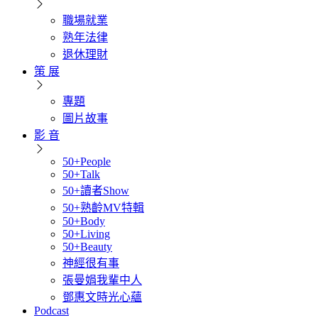
職場就業
熟年法律
退休理財
策 展
專題
圖片故事
影 音
50+People
50+Talk
50+讀者Show
50+熟齡MV特輯
50+Body
50+Living
50+Beauty
神經很有事
張曼娟我輩中人
鄧惠文時光心蘊
Podcast