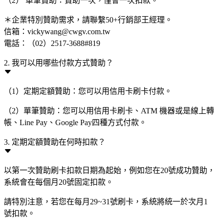
（2） 單筆贊助：贊助一次，僅會一次扣款。
＊企業特別贊助需求，請聯繫50+行銷部王經理。
信箱：vickywang@cwgv.com.tw
電話：（02）2517-3688#819
2. 我可以用哪些付款方式贊助？
（1）定期定額贊助：您可以用信用卡刷卡付款。
（2）單筆贊助：您可以用信用卡刷卡、ATM 機器或是線上轉
帳、Line Pay、Google Pay四種方式付款。
3. 定期定額贊助在何時扣款？
以第一次贊助刷卡扣款日期為起始，例如您在20號成功贊助，
系統會在每個月20號固定扣款。
請特別注意，若您在每月29~31號刷卡，系統將統一於次月1
號扣款。