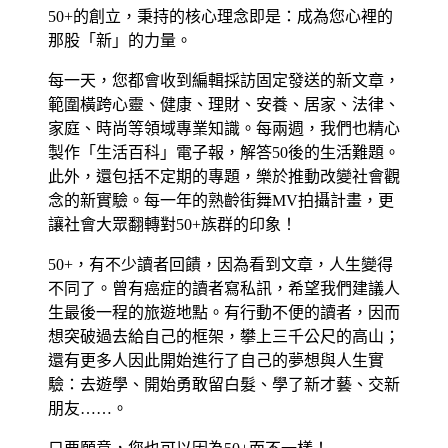
50+的創立，秉持的核心理念即是：成為您心裡的
那股「新」的力量。
每一天，您都會收到編輯採訪固定發送的新文章，
範圍橫跨心靈、健康、理財、安養、居家、法律、
家庭、時尚等領域專業知識。每兩週，我們也精心
製作「生活百科」電子報，解答50後的生活難題。
此外，還包括不定期的專題，樂於推動改變社會觀
念的新實驗。每一年的熟齡街舞MV拍攝計畫，更
讓社會大眾翻轉對50+族群的印象！
50+，有不少讀者回饋，因為看到文章，人生變得
不同了。曾有癌症的讀者寫私訊，希望我們建議人
生最後一程的旅遊地點。有行動不便的讀者，因而
想突破過去給自己的框架，攀上三千公尺的高山；
還有更多人因此開始進行了自己的夢想與人生實
驗：去遊學、開始勇敢留白髮、學了新才藝、交新
朋友……。