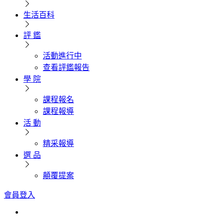
生活百科
評 鑑
活動進行中
查看評鑑報告
學 院
課程報名
課程報導
活 動
精采報導
選 品
顛覆提案
會員登入