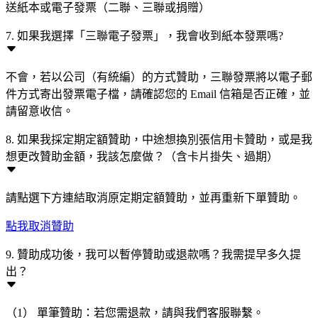
送紙本或電子發票（二聯、三聯或捐贈）
7. 如果我選擇「三聯電子發票」，我會收到紙本發票嗎?
不會，若以公司（有統編）的方式贊助，三聯發票將以電子郵
件方式寄出發票電子檔，請確認您的 Email 信箱是否正確，並
請留意收信。
8. 如果我採定期定額贊助，中途想換別張信用卡贊助，或是我
想更改贊助金額，我該怎麼做？（含卡片掛失、過期）
請點選下方連結取消原定期定額贊助，並再重新下單贊助。
點我取消贊助
9. 贊助成功後，我可以暫停贊助或退款嗎？我需提早多久提
出？
（1） 單筆贊助：若您需退款，請與我們客服聯繫。