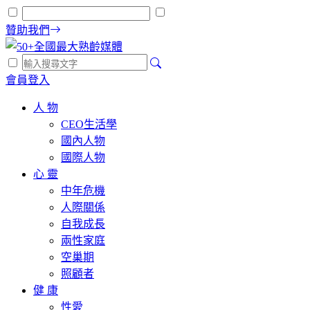
贊助我們
會員登入
人 物
CEO生活學
國內人物
國際人物
心 靈
中年危機
人際關係
自我成長
兩性家庭
空巢期
照顧者
健 康
性愛