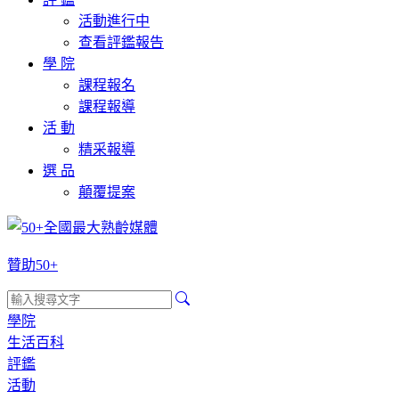
活動進行中
查看評鑑報告
學 院
課程報名
課程報導
活 動
精采報導
選 品
顛覆提案
贊助50+
學院
生活百科
評鑑
活動