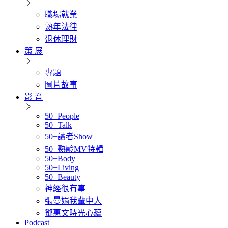
職場就業
熟年法律
退休理財
策 展
專題
圖片故事
影 音
50+People
50+Talk
50+讀者Show
50+熟齡MV特輯
50+Body
50+Living
50+Beauty
神經很有事
張曼娟我輩中人
鄧惠文時光心蘊
Podcast