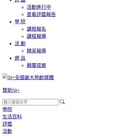
活動進行中
查看評鑑報告
學 院
課程報名
課程報導
活 動
精采報導
選 品
顛覆提案
贊助50+
學院
生活百科
評鑑
活動