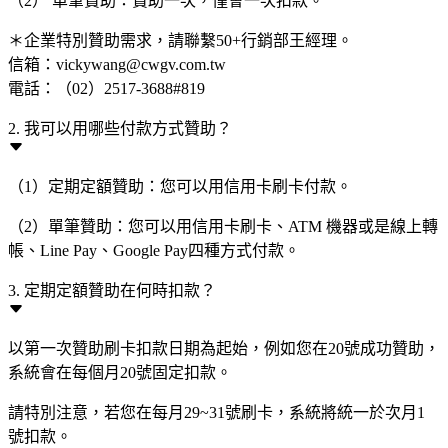
（2） 單筆贊助：贊助一次，僅會一次扣款。
＊企業特別贊助需求，請聯繫50+行銷部王經理。
信箱：vickywang@cwgv.com.tw
電話：（02）2517-3688#819
2. 我可以用哪些付款方式贊助？
（1）定期定額贊助：您可以用信用卡刷卡付款。
（2）單筆贊助：您可以用信用卡刷卡、ATM 機器或是線上轉
帳、Line Pay、Google Pay四種方式付款。
3. 定期定額贊助在何時扣款？
以第一次贊助刷卡扣款日期為起始，例如您在20號成功贊助，
系統會在每個月20號固定扣款。
請特別注意，若您在每月29~31號刷卡，系統將統一於次月1
號扣款。