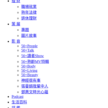
理 財
職場就業
熟年法律
退休理財
策 展
專題
圖片故事
影 音
50+People
50+Talk
50+讀者Show
50+熟齡MV特輯
50+Body
50+Living
50+Beauty
神經很有事
張曼娟我輩中人
鄧惠文時光心蘊
Podcast
生活百科
評 鑑