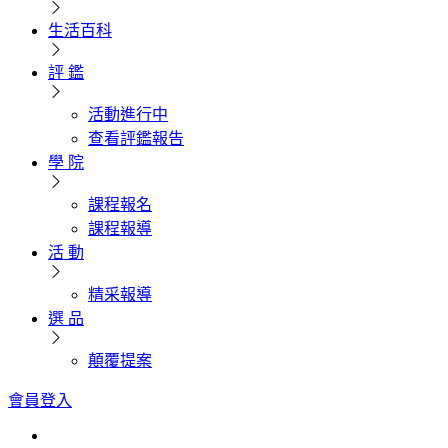
生活百科
評 鑑
活動進行中
查看評鑑報告
學 院
課程報名
課程報導
活 動
精采報導
選 品
顛覆提案
會員登入