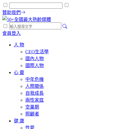
贊助我們
會員登入
人 物
CEO生活學
國內人物
國際人物
心 靈
中年危機
人際關係
自我成長
兩性家庭
空巢期
照顧者
健 康
性愛