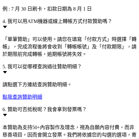
例 : 7 月 30 日刷卡，扣款日期為 8 月 1 日
4. 我可以用ATM機器或線上轉帳方式付款贊助嗎？
「單筆贊助」可以使用。請您在填寫「付款方式」時選擇「轉
帳」，完成流程後將會收到「轉帳帳號」及「付款期限」，請
於期限前完成轉帳，逾期帳號將失效。
5. 我可以從哪裡查詢過往贊助明細？
請點選下方連結查詢贊助明細。
點我查詢贊助明細
6. 贊助可否抵稅呢？我會拿到發票嗎？
本贊助為支持50+內容製作及理念，視為自願內容付費，而非
慈善項目，因而會開立發票。我們將依據您的勾選的選項，寄