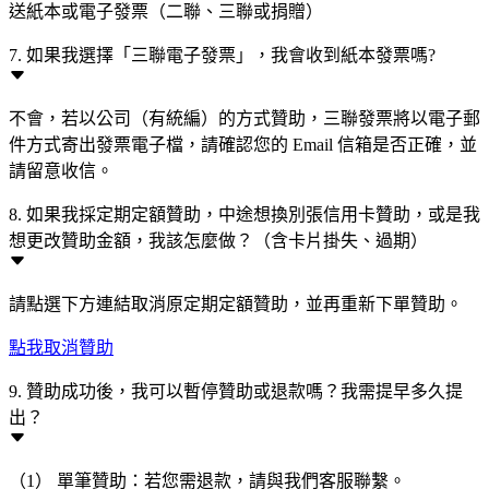
送紙本或電子發票（二聯、三聯或捐贈）
7. 如果我選擇「三聯電子發票」，我會收到紙本發票嗎?
不會，若以公司（有統編）的方式贊助，三聯發票將以電子郵
件方式寄出發票電子檔，請確認您的 Email 信箱是否正確，並
請留意收信。
8. 如果我採定期定額贊助，中途想換別張信用卡贊助，或是我
想更改贊助金額，我該怎麼做？（含卡片掛失、過期）
請點選下方連結取消原定期定額贊助，並再重新下單贊助。
點我取消贊助
9. 贊助成功後，我可以暫停贊助或退款嗎？我需提早多久提
出？
（1） 單筆贊助：若您需退款，請與我們客服聯繫。