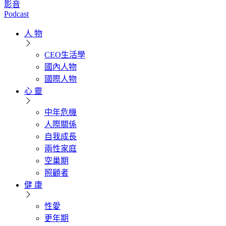
影音
Podcast
人 物
CEO生活學
國內人物
國際人物
心 靈
中年危機
人際關係
自我成長
兩性家庭
空巢期
照顧者
健 康
性愛
更年期