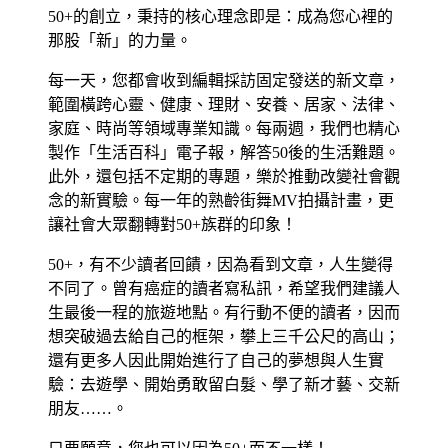
50+的創立，秉持的核心理念即是：成為您心裡的
那股「新」的力量。
每一天，您都會收到編輯採訪固定發送的新文章，
範圍橫跨心靈、健康、理財、安養、居家、法律、
家庭、時尚等領域專業知識。每兩週，我們也精心
製作「生活百科」電子報，解答50後的生活難題。
此外，還包括不定期的專題，樂於推動改變社會觀
念的新實驗。每一年的熟齡街舞MV拍攝計畫，更
讓社會大眾翻轉對50+族群的印象！
50+，有不少讀者回饋，因為看到文章，人生變得
不同了。曾有癌症的讀者寫私訊，希望我們建議人
生最後一程的旅遊地點。有行動不便的讀者，因而
想突破過去給自己的框架，攀上三千公尺的高山；
還有更多人因此開始進行了自己的夢想與人生實
驗：去遊學、開始勇敢留白髮、學了新才藝、交新
朋友……。