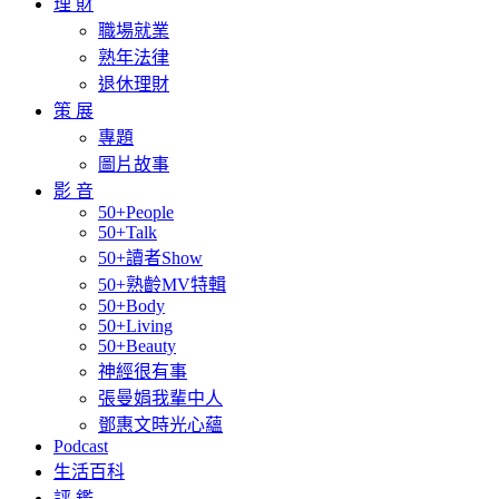
理 財
職場就業
熟年法律
退休理財
策 展
專題
圖片故事
影 音
50+People
50+Talk
50+讀者Show
50+熟齡MV特輯
50+Body
50+Living
50+Beauty
神經很有事
張曼娟我輩中人
鄧惠文時光心蘊
Podcast
生活百科
評 鑑