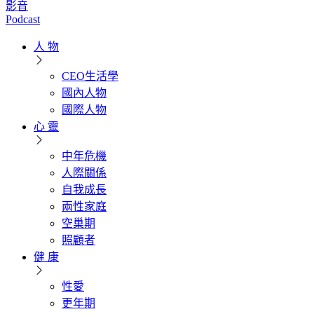
影音
Podcast
人 物
CEO生活學
國內人物
國際人物
心 靈
中年危機
人際關係
自我成長
兩性家庭
空巢期
照顧者
健 康
性愛
更年期