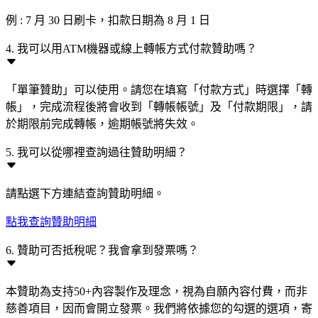
例 : 7 月 30 日刷卡，扣款日期為 8 月 1 日
4. 我可以用ATM機器或線上轉帳方式付款贊助嗎？
「單筆贊助」可以使用。請您在填寫「付款方式」時選擇「轉
帳」，完成流程後將會收到「轉帳帳號」及「付款期限」，請
於期限前完成轉帳，逾期帳號將失效。
5. 我可以從哪裡查詢過往贊助明細？
請點選下方連結查詢贊助明細。
點我查詢贊助明細
6. 贊助可否抵稅呢？我會拿到發票嗎？
本贊助為支持50+內容製作及理念，視為自願內容付費，而非
慈善項目，因而會開立發票。我們將依據您的勾選的選項，寄