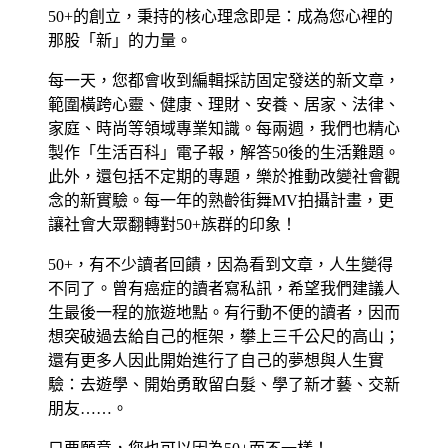
50+的創立，秉持的核心理念即是：成為您心裡的
那股「新」的力量。
每一天，您都會收到編輯採訪固定發送的新文章，
範圍橫跨心靈、健康、理財、安養、居家、法律、
家庭、時尚等領域專業知識。每兩週，我們也精心
製作「生活百科」電子報，解答50後的生活難題。
此外，還包括不定期的專題，樂於推動改變社會觀
念的新實驗。每一年的熟齡街舞MV拍攝計畫，更
讓社會大眾翻轉對50+族群的印象！
50+，有不少讀者回饋，因為看到文章，人生變得
不同了。曾有癌症的讀者寫私訊，希望我們建議人
生最後一程的旅遊地點。有行動不便的讀者，因而
想突破過去給自己的框架，攀上三千公尺的高山；
還有更多人因此開始進行了自己的夢想與人生實
驗：去遊學、開始勇敢留白髮、學了新才藝、交新
朋友……。