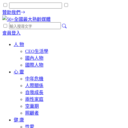
贊助我們
會員登入
人 物
CEO生活學
國內人物
國際人物
心 靈
中年危機
人際關係
自我成長
兩性家庭
空巢期
照顧者
健 康
性愛