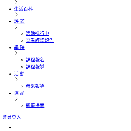
生活百科
評 鑑
活動進行中
查看評鑑報告
學 院
課程報名
課程報導
活 動
精采報導
選 品
顛覆提案
會員登入