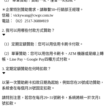
（2） 單筆贊助：贊助一次，僅會一次扣款。
＊企業特別贊助需求，請聯繫50+行銷部王經理。
信箱：vickywang@cwgv.com.tw
電話：（02）2517-3688#819
2. 我可以用哪些付款方式贊助？
（1）定期定額贊助：您可以用信用卡刷卡付款。
（2）單筆贊助：您可以用信用卡刷卡、ATM 機器或是線上轉
帳、Line Pay、Google Pay四種方式付款。
3. 定期定額贊助在何時扣款？
以第一次贊助刷卡扣款日期為起始，例如您在20號成功贊助，
系統會在每個月20號固定扣款。
請特別注意，若您在每月29~31號刷卡，系統將統一於次月1
號扣款。