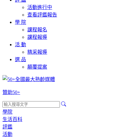
活動進行中
查看評鑑報告
學 院
課程報名
課程報導
活 動
精采報導
選 品
顛覆提案
贊助50+
學院
生活百科
評鑑
活動