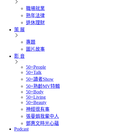
職場就業
熟年法律
退休理財
策 展
專題
圖片故事
影 音
50+People
50+Talk
50+讀者Show
50+熟齡MV特輯
50+Body
50+Living
50+Beauty
神經很有事
張曼娟我輩中人
鄧惠文時光心蘊
Podcast