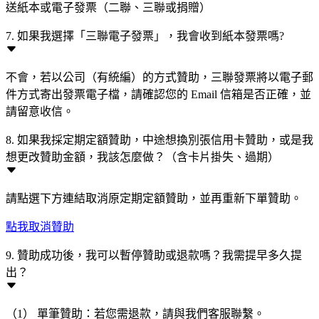
送紙本或電子發票（二聯、三聯或捐贈）
7. 如果我選擇「三聯電子發票」，我會收到紙本發票嗎?
不會，若以公司（有統編）的方式贊助，三聯發票將以電子郵
件方式寄出發票電子檔，請確認您的 Email 信箱是否正確，並
請留意收信。
8. 如果我採定期定額贊助，中途想換別張信用卡贊助，或是我
想更改贊助金額，我該怎麼做？（含卡片掛失、過期）
請點選下方連結取消原定期定額贊助，並再重新下單贊助。
點我取消贊助
9. 贊助成功後，我可以暫停贊助或退款嗎？我需提早多久提
出？
（1） 單筆贊助：若您需退款，請與我們客服聯繫。