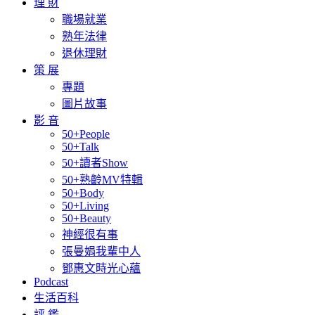
理 財
職場就業
熟年法律
退休理財
策 展
專題
圖片故事
影 音
50+People
50+Talk
50+讀者Show
50+熟齡MV特輯
50+Body
50+Living
50+Beauty
神經很有事
張曼娟我輩中人
鄧惠文時光心蘊
Podcast
生活百科
評 鑑