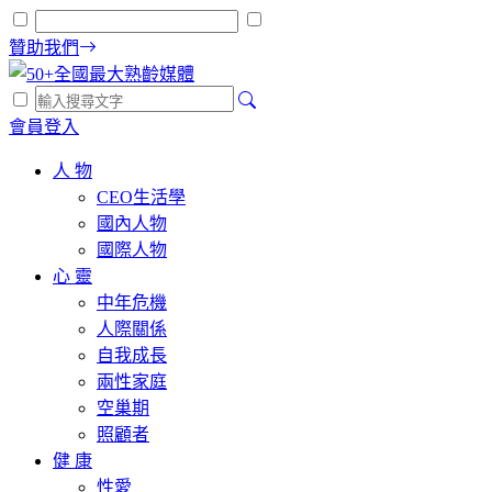
贊助我們
會員登入
人 物
CEO生活學
國內人物
國際人物
心 靈
中年危機
人際關係
自我成長
兩性家庭
空巢期
照顧者
健 康
性愛