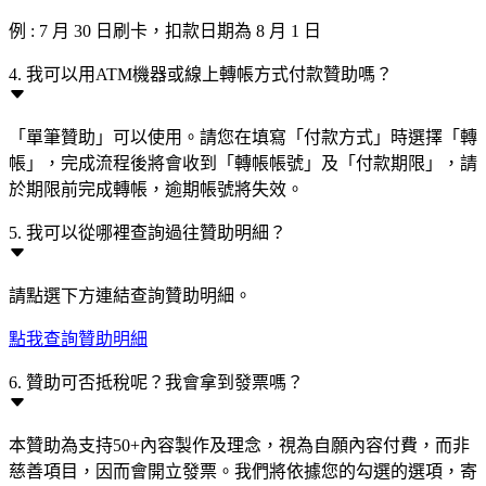
例 : 7 月 30 日刷卡，扣款日期為 8 月 1 日
4. 我可以用ATM機器或線上轉帳方式付款贊助嗎？
「單筆贊助」可以使用。請您在填寫「付款方式」時選擇「轉
帳」，完成流程後將會收到「轉帳帳號」及「付款期限」，請
於期限前完成轉帳，逾期帳號將失效。
5. 我可以從哪裡查詢過往贊助明細？
請點選下方連結查詢贊助明細。
點我查詢贊助明細
6. 贊助可否抵稅呢？我會拿到發票嗎？
本贊助為支持50+內容製作及理念，視為自願內容付費，而非
慈善項目，因而會開立發票。我們將依據您的勾選的選項，寄