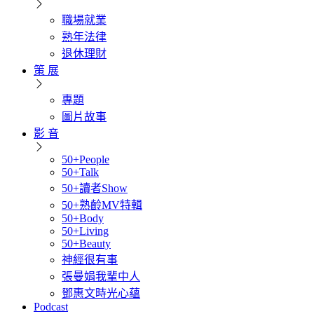
職場就業
熟年法律
退休理財
策 展
專題
圖片故事
影 音
50+People
50+Talk
50+讀者Show
50+熟齡MV特輯
50+Body
50+Living
50+Beauty
神經很有事
張曼娟我輩中人
鄧惠文時光心蘊
Podcast