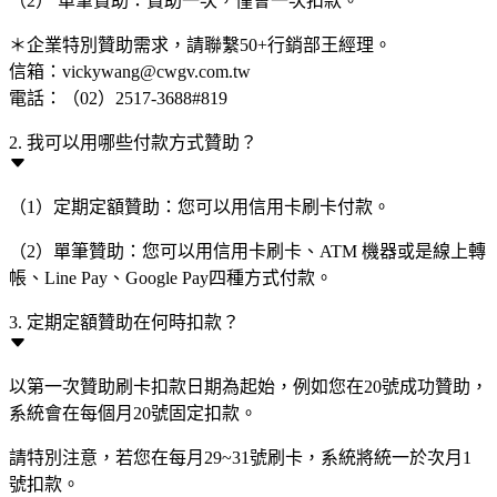
（2） 單筆贊助：贊助一次，僅會一次扣款。
＊企業特別贊助需求，請聯繫50+行銷部王經理。
信箱：vickywang@cwgv.com.tw
電話：（02）2517-3688#819
2. 我可以用哪些付款方式贊助？
（1）定期定額贊助：您可以用信用卡刷卡付款。
（2）單筆贊助：您可以用信用卡刷卡、ATM 機器或是線上轉
帳、Line Pay、Google Pay四種方式付款。
3. 定期定額贊助在何時扣款？
以第一次贊助刷卡扣款日期為起始，例如您在20號成功贊助，
系統會在每個月20號固定扣款。
請特別注意，若您在每月29~31號刷卡，系統將統一於次月1
號扣款。