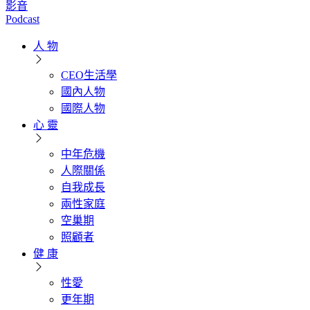
影音
Podcast
人 物
CEO生活學
國內人物
國際人物
心 靈
中年危機
人際關係
自我成長
兩性家庭
空巢期
照顧者
健 康
性愛
更年期