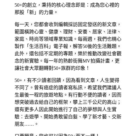
50+的創立，秉持的核心理念即是：成為您心裡的
那股「新」的力量。
每一天，您都會收到編輯採訪固定發送的新文章，
範圍橫跨心靈、健康、理財、安養、居家、法律、
家庭、時尚等領域專業知識。每兩週，我們也精心
製作「生活百科」電子報，解答50後的生活難題。
此外，還包括不定期的專題，樂於推動改變社會觀
念的新實驗。每一年的熟齡街舞MV拍攝計畫，更
讓社會大眾翻轉對50+族群的印象！
50+，有不少讀者回饋，因為看到文章，人生變得
不同了。曾有癌症的讀者寫私訊，希望我們建議人
生最後一程的旅遊地點。有行動不便的讀者，因而
想突破過去給自己的框架，攀上三千公尺的高山；
還有更多人因此開始進行了自己的夢想與人生實
驗：去遊學、開始勇敢留白髮、學了新才藝、交新
朋友……。