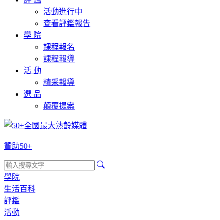
活動進行中
查看評鑑報告
學 院
課程報名
課程報導
活 動
精采報導
選 品
顛覆提案
贊助50+
學院
生活百科
評鑑
活動