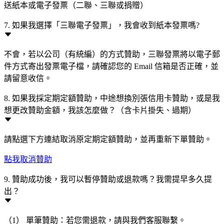
送紙本或電子發票（二聯、三聯或捐贈）
7. 如果我選擇「三聯電子發票」，我會收到紙本發票嗎?
不會，若以公司（有統編）的方式贊助，三聯發票將以電子郵
件方式寄出發票電子檔，請確認您的 Email 信箱是否正確，並
請留意收信。
8. 如果我採定期定額贊助，中途想換別張信用卡贊助，或是我
想更改贊助金額，我該怎麼做？（含卡片掛失、過期）
請點選下方連結取消原定期定額贊助，並再重新下單贊助。
點我取消贊助
9. 贊助成功後，我可以暫停贊助或退款嗎？我需提早多久提
出？
（1） 單筆贊助：若您需退款，請與我們客服聯繫。