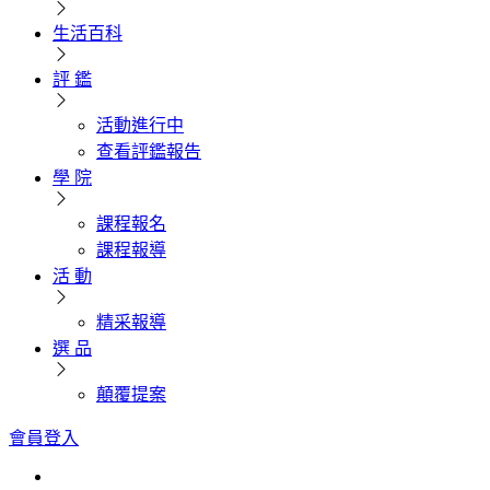
生活百科
評 鑑
活動進行中
查看評鑑報告
學 院
課程報名
課程報導
活 動
精采報導
選 品
顛覆提案
會員登入