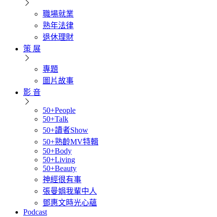
職場就業
熟年法律
退休理財
策 展
專題
圖片故事
影 音
50+People
50+Talk
50+讀者Show
50+熟齡MV特輯
50+Body
50+Living
50+Beauty
神經很有事
張曼娟我輩中人
鄧惠文時光心蘊
Podcast