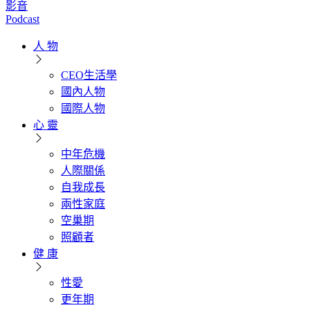
影音
Podcast
人 物
CEO生活學
國內人物
國際人物
心 靈
中年危機
人際關係
自我成長
兩性家庭
空巢期
照顧者
健 康
性愛
更年期