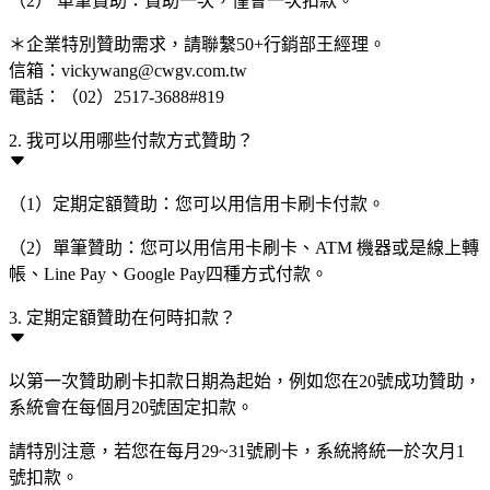
（2） 單筆贊助：贊助一次，僅會一次扣款。
＊企業特別贊助需求，請聯繫50+行銷部王經理。
信箱：vickywang@cwgv.com.tw
電話：（02）2517-3688#819
2. 我可以用哪些付款方式贊助？
（1）定期定額贊助：您可以用信用卡刷卡付款。
（2）單筆贊助：您可以用信用卡刷卡、ATM 機器或是線上轉
帳、Line Pay、Google Pay四種方式付款。
3. 定期定額贊助在何時扣款？
以第一次贊助刷卡扣款日期為起始，例如您在20號成功贊助，
系統會在每個月20號固定扣款。
請特別注意，若您在每月29~31號刷卡，系統將統一於次月1
號扣款。