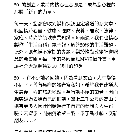
50+的創立，秉持的核心理念即是：成為您心裡的
那股「新」的力量。
每一天，您都會收到編輯採訪固定發送的新文章，
範圍橫跨心靈、健康、理財、安養、居家、法律、
家庭、時尚等領域專業知識。每兩週，我們也精心
製作「生活百科」電子報，解答50後的生活難題。
此外，還包括不定期的專題，樂於推動改變社會觀
念的新實驗。每一年的熟齡街舞MV拍攝計畫，更
讓社會大眾翻轉對50+族群的印象！
50+，有不少讀者回饋，因為看到文章，人生變得
不同了。曾有癌症的讀者寫私訊，希望我們建議人
生最後一程的旅遊地點。有行動不便的讀者，因而
想突破過去給自己的框架，攀上三千公尺的高山；
還有更多人因此開始進行了自己的夢想與人生實
驗：去遊學、開始勇敢留白髮、學了新才藝、交新
朋友……。