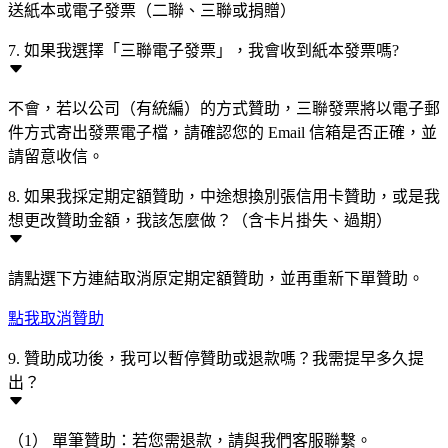
送紙本或電子發票（二聯、三聯或捐贈）
7. 如果我選擇「三聯電子發票」，我會收到紙本發票嗎?
不會，若以公司（有統編）的方式贊助，三聯發票將以電子郵
件方式寄出發票電子檔，請確認您的 Email 信箱是否正確，並
請留意收信。
8. 如果我採定期定額贊助，中途想換別張信用卡贊助，或是我
想更改贊助金額，我該怎麼做？（含卡片掛失、過期）
請點選下方連結取消原定期定額贊助，並再重新下單贊助。
點我取消贊助
9. 贊助成功後，我可以暫停贊助或退款嗎？我需提早多久提
出？
（1） 單筆贊助：若您需退款，請與我們客服聯繫。