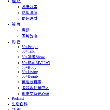
理 財
職場就業
熟年法律
退休理財
策 展
專題
圖片故事
影 音
50+People
50+Talk
50+讀者Show
50+熟齡MV特輯
50+Body
50+Living
50+Beauty
神經很有事
張曼娟我輩中人
鄧惠文時光心蘊
Podcast
生活百科
評 鑑