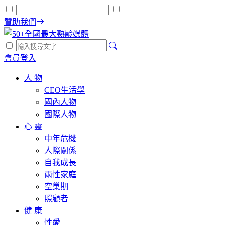
贊助我們
會員登入
人 物
CEO生活學
國內人物
國際人物
心 靈
中年危機
人際關係
自我成長
兩性家庭
空巢期
照顧者
健 康
性愛