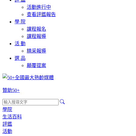
活動進行中
查看評鑑報告
學 院
課程報名
課程報導
活 動
精采報導
選 品
顛覆提案
贊助50+
學院
生活百科
評鑑
活動