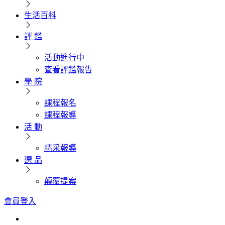
生活百科
評 鑑
活動進行中
查看評鑑報告
學 院
課程報名
課程報導
活 動
精采報導
選 品
顛覆提案
會員登入