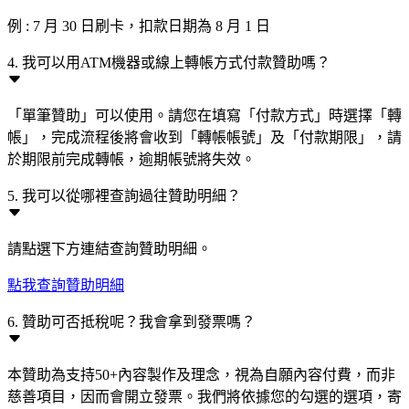
例 : 7 月 30 日刷卡，扣款日期為 8 月 1 日
4. 我可以用ATM機器或線上轉帳方式付款贊助嗎？
「單筆贊助」可以使用。請您在填寫「付款方式」時選擇「轉
帳」，完成流程後將會收到「轉帳帳號」及「付款期限」，請
於期限前完成轉帳，逾期帳號將失效。
5. 我可以從哪裡查詢過往贊助明細？
請點選下方連結查詢贊助明細。
點我查詢贊助明細
6. 贊助可否抵稅呢？我會拿到發票嗎？
本贊助為支持50+內容製作及理念，視為自願內容付費，而非
慈善項目，因而會開立發票。我們將依據您的勾選的選項，寄