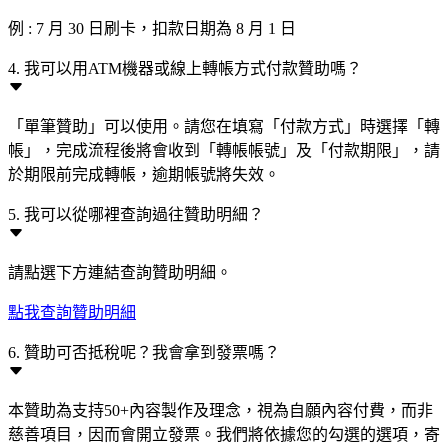
例 : 7 月 30 日刷卡，扣款日期為 8 月 1 日
4. 我可以用ATM機器或線上轉帳方式付款贊助嗎？
「單筆贊助」可以使用。請您在填寫「付款方式」時選擇「轉
帳」，完成流程後將會收到「轉帳帳號」及「付款期限」，請
於期限前完成轉帳，逾期帳號將失效。
5. 我可以從哪裡查詢過往贊助明細？
請點選下方連結查詢贊助明細。
點我查詢贊助明細
6. 贊助可否抵稅呢？我會拿到發票嗎？
本贊助為支持50+內容製作及理念，視為自願內容付費，而非
慈善項目，因而會開立發票。我們將依據您的勾選的選項，寄