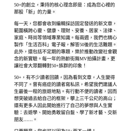
50+的創立，秉持的核心理念即是：成為您心裡的
那股「新」的力量。
每一天，您都會收到編輯採訪固定發送的新文章，
範圍橫跨心靈、健康、理財、安養、居家、法律、
家庭、時尚等領域專業知識。每兩週，我們也精心
製作「生活百科」電子報，解答50後的生活難題。
此外，還包括不定期的專題，樂於推動改變社會觀
念的新實驗。每一年的熟齡街舞MV拍攝計畫，更
讓社會大眾翻轉對50+族群的印象！
50+，有不少讀者回饋，因為看到文章，人生變得
不同了。曾有癌症的讀者寫私訊，希望我們建議人
生最後一程的旅遊地點。有行動不便的讀者，因而
想突破過去給自己的框架，攀上三千公尺的高山；
還有更多人因此開始進行了自己的夢想與人生實
驗：去遊學、開始勇敢留白髮、學了新才藝、交新
朋友……。