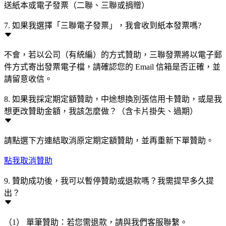
送紙本或電子發票（二聯、三聯或捐贈）
7. 如果我選擇「三聯電子發票」，我會收到紙本發票嗎?
不會，若以公司（有統編）的方式贊助，三聯發票將以電子郵
件方式寄出發票電子檔，請確認您的 Email 信箱是否正確，並
請留意收信。
8. 如果我採定期定額贊助，中途想換別張信用卡贊助，或是我
想更改贊助金額，我該怎麼做？（含卡片掛失、過期）
請點選下方連結取消原定期定額贊助，並再重新下單贊助。
點我取消贊助
9. 贊助成功後，我可以暫停贊助或退款嗎？我需提早多久提
出？
（1） 單筆贊助：若您需退款，請與我們客服聯繫。