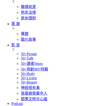
職場就業
熟年法律
退休理財
策 展
專題
圖片故事
影 音
50+People
50+Talk
50+讀者Show
50+熟齡MV特輯
50+Body
50+Living
50+Beauty
神經很有事
張曼娟我輩中人
鄧惠文時光心蘊
Podcast