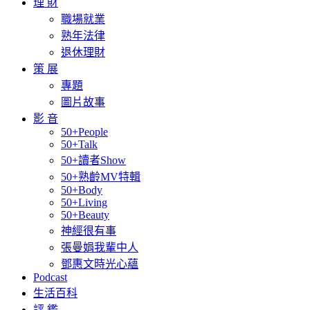
理 財
職場就業
熟年法律
退休理財
策 展
專題
圖片故事
影 音
50+People
50+Talk
50+讀者Show
50+熟齡MV特輯
50+Body
50+Living
50+Beauty
神經很有事
張曼娟我輩中人
鄧惠文時光心蘊
Podcast
生活百科
評 鑑