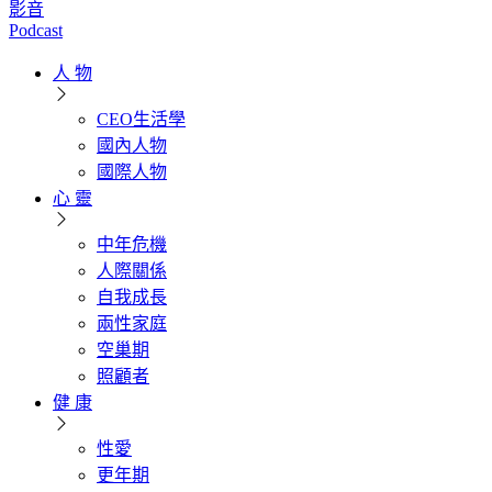
影音
Podcast
人 物
CEO生活學
國內人物
國際人物
心 靈
中年危機
人際關係
自我成長
兩性家庭
空巢期
照顧者
健 康
性愛
更年期