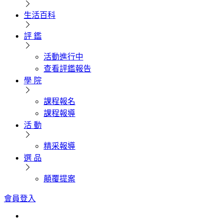
生活百科
評 鑑
活動進行中
查看評鑑報告
學 院
課程報名
課程報導
活 動
精采報導
選 品
顛覆提案
會員登入