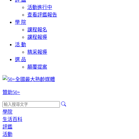
活動進行中
查看評鑑報告
學 院
課程報名
課程報導
活 動
精采報導
選 品
顛覆提案
贊助50+
學院
生活百科
評鑑
活動