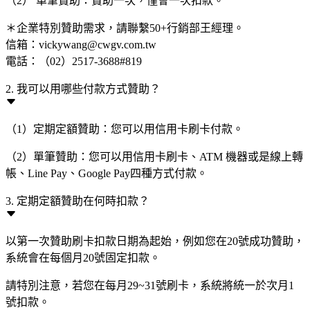
（2） 單筆贊助：贊助一次，僅會一次扣款。
＊企業特別贊助需求，請聯繫50+行銷部王經理。
信箱：vickywang@cwgv.com.tw
電話：（02）2517-3688#819
2. 我可以用哪些付款方式贊助？
（1）定期定額贊助：您可以用信用卡刷卡付款。
（2）單筆贊助：您可以用信用卡刷卡、ATM 機器或是線上轉
帳、Line Pay、Google Pay四種方式付款。
3. 定期定額贊助在何時扣款？
以第一次贊助刷卡扣款日期為起始，例如您在20號成功贊助，
系統會在每個月20號固定扣款。
請特別注意，若您在每月29~31號刷卡，系統將統一於次月1
號扣款。