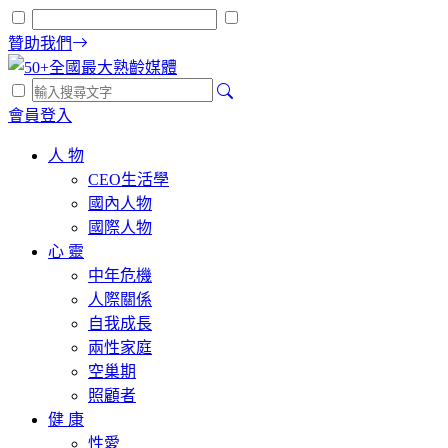
贊助我們
會員登入
人 物
CEO生活學
國內人物
國際人物
心 靈
中年危機
人際關係
自我成長
兩性家庭
空巢期
照顧者
健 康
性愛