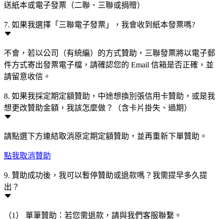
送紙本或電子發票（二聯、三聯或捐贈）
7. 如果我選擇「三聯電子發票」，我會收到紙本發票嗎?
不會，若以公司（有統編）的方式贊助，三聯發票將以電子郵
件方式寄出發票電子檔，請確認您的 Email 信箱是否正確，並
請留意收信。
8. 如果我採定期定額贊助，中途想換別張信用卡贊助，或是我
想更改贊助金額，我該怎麼做？（含卡片掛失、過期）
請點選下方連結取消原定期定額贊助，並再重新下單贊助。
點我取消贊助
9. 贊助成功後，我可以暫停贊助或退款嗎？我需提早多久提
出？
（1） 單筆贊助：若您需退款，請與我們客服聯繫。