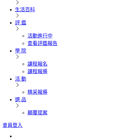
生活百科
評 鑑
活動進行中
查看評鑑報告
學 院
課程報名
課程報導
活 動
精采報導
選 品
顛覆提案
會員登入