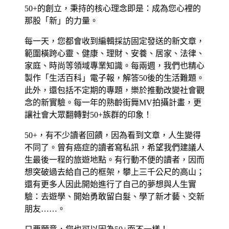
50+的創立，秉持的核心理念即是：成為您心裡的
那股「新」的力量。
每一天，您都會收到編輯採訪固定發送的新文章，
範圍橫跨心靈、健康、理財、安養、居家、法律、
家庭、時尚等領域專業知識。每兩週，我們也精心
製作「生活百科」電子報，解答50後的生活難題。
此外，還包括不定期的專題，樂於推動改變社會觀
念的新實驗。每一年的熟齡街舞MV拍攝計畫，更
讓社會大眾翻轉對50+族群的印象！
50+，有不少讀者回饋，因為看到文章，人生變得
不同了。曾有癌症的讀者寫私訊，希望我們建議人
生最後一程的旅遊地點。有行動不便的讀者，因而
想突破過去給自己的框架，攀上三千公尺的高山；
還有更多人因此開始進行了自己的夢想與人生實
驗：去遊學、開始勇敢留白髮、學了新才藝、交新
朋友……。