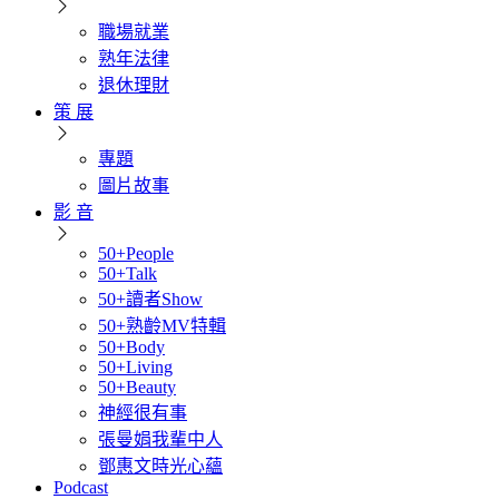
職場就業
熟年法律
退休理財
策 展
專題
圖片故事
影 音
50+People
50+Talk
50+讀者Show
50+熟齡MV特輯
50+Body
50+Living
50+Beauty
神經很有事
張曼娟我輩中人
鄧惠文時光心蘊
Podcast