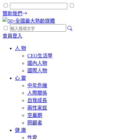
贊助我們
會員登入
人 物
CEO生活學
國內人物
國際人物
心 靈
中年危機
人際關係
自我成長
兩性家庭
空巢期
照顧者
健 康
性愛