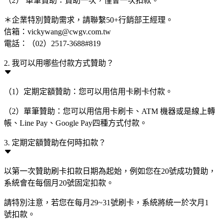
（2） 單筆贊助：贊助一次，僅會一次扣款。
＊企業特別贊助需求，請聯繫50+行銷部王經理。
信箱：vickywang@cwgv.com.tw
電話：（02）2517-3688#819
2. 我可以用哪些付款方式贊助？
（1）定期定額贊助：您可以用信用卡刷卡付款。
（2）單筆贊助：您可以用信用卡刷卡、ATM 機器或是線上轉
帳、Line Pay、Google Pay四種方式付款。
3. 定期定額贊助在何時扣款？
以第一次贊助刷卡扣款日期為起始，例如您在20號成功贊助，
系統會在每個月20號固定扣款。
請特別注意，若您在每月29~31號刷卡，系統將統一於次月1
號扣款。