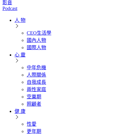
影音
Podcast
人 物
CEO生活學
國內人物
國際人物
心 靈
中年危機
人際關係
自我成長
兩性家庭
空巢期
照顧者
健 康
性愛
更年期