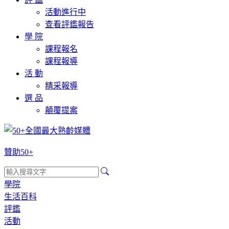
活動進行中
查看評鑑報告
學 院
課程報名
課程報導
活 動
精采報導
選 品
顛覆提案
贊助50+
學院
生活百科
評鑑
活動