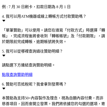
例 : 7 月 30 日刷卡，扣款日期為 8 月 1 日
4. 我可以用ATM機器或線上轉帳方式付款贊助嗎？
「單筆贊助」可以使用。請您在填寫「付款方式」時選擇「轉
帳」，完成流程後將會收到「轉帳帳號」及「付款期限」，請
於期限前完成轉帳，逾期帳號將失效。
5. 我可以從哪裡查詢過往贊助明細？
請點選下方連結查詢贊助明細。
點我查詢贊助明細
6. 贊助可否抵稅呢？我會拿到發票嗎？
本贊助為支持50+內容製作及理念，視為自願內容付費，而非
慈善項目，因而會開立發票。我們將依據您的勾選的選項，寄