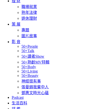
理 財
職場就業
熟年法律
退休理財
策 展
專題
圖片故事
影 音
50+People
50+Talk
50+讀者Show
50+熟齡MV特輯
50+Body
50+Living
50+Beauty
神經很有事
張曼娟我輩中人
鄧惠文時光心蘊
Podcast
生活百科
評 鑑