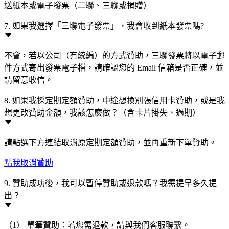
送紙本或電子發票（二聯、三聯或捐贈）
7. 如果我選擇「三聯電子發票」，我會收到紙本發票嗎?
不會，若以公司（有統編）的方式贊助，三聯發票將以電子郵
件方式寄出發票電子檔，請確認您的 Email 信箱是否正確，並
請留意收信。
8. 如果我採定期定額贊助，中途想換別張信用卡贊助，或是我
想更改贊助金額，我該怎麼做？（含卡片掛失、過期）
請點選下方連結取消原定期定額贊助，並再重新下單贊助。
點我取消贊助
9. 贊助成功後，我可以暫停贊助或退款嗎？我需提早多久提
出？
（1） 單筆贊助：若您需退款，請與我們客服聯繫。