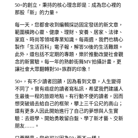
50+的創立，秉持的核心理念即是：成為您心裡的
那股「新」的力量。
每一天，您都會收到編輯採訪固定發送的新文章，
範圍橫跨心靈、健康、理財、安養、居家、法律、
家庭、時尚等領域專業知識。每兩週，我們也精心
製作「生活百科」電子報，解答50後的生活難題。
此外，還包括不定期的專題，樂於推動改變社會觀
念的新實驗。每一年的熟齡街舞MV拍攝計畫，更
讓社會大眾翻轉對50+族群的印象！
50+，有不少讀者回饋，因為看到文章，人生變得
不同了。曾有癌症的讀者寫私訊，希望我們建議人
生最後一程的旅遊地點。有行動不便的讀者，因而
想突破過去給自己的框架，攀上三千公尺的高山；
還有更多人因此開始進行了自己的夢想與人生實
驗：去遊學、開始勇敢留白髮、學了新才藝、交新
朋友……。