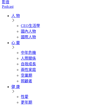
影音
Podcast
人 物
CEO生活學
國內人物
國際人物
心 靈
中年危機
人際關係
自我成長
兩性家庭
空巢期
照顧者
健 康
性愛
更年期