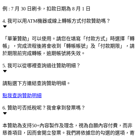
例 : 7 月 30 日刷卡，扣款日期為 8 月 1 日
4. 我可以用ATM機器或線上轉帳方式付款贊助嗎？
「單筆贊助」可以使用。請您在填寫「付款方式」時選擇「轉
帳」，完成流程後將會收到「轉帳帳號」及「付款期限」，請
於期限前完成轉帳，逾期帳號將失效。
5. 我可以從哪裡查詢過往贊助明細？
請點選下方連結查詢贊助明細。
點我查詢贊助明細
6. 贊助可否抵稅呢？我會拿到發票嗎？
本贊助為支持50+內容製作及理念，視為自願內容付費，而非
慈善項目，因而會開立發票。我們將依據您的勾選的選項，寄