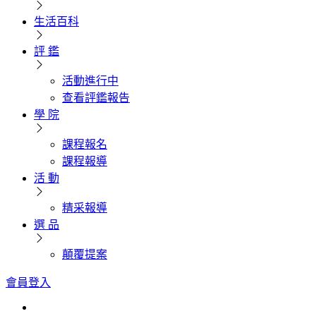
生活百科
評 鑑
活動進行中
查看評鑑報告
學 院
課程報名
課程報導
活 動
精采報導
選 品
顛覆提案
會員登入