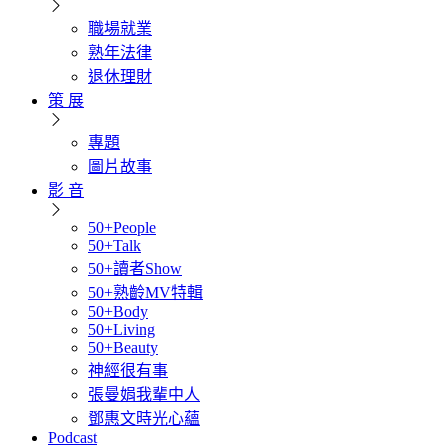
職場就業
熟年法律
退休理財
策 展
專題
圖片故事
影 音
50+People
50+Talk
50+讀者Show
50+熟齡MV特輯
50+Body
50+Living
50+Beauty
神經很有事
張曼娟我輩中人
鄧惠文時光心蘊
Podcast