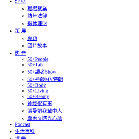
理 財
職場就業
熟年法律
退休理財
策 展
專題
圖片故事
影 音
50+People
50+Talk
50+讀者Show
50+熟齡MV特輯
50+Body
50+Living
50+Beauty
神經很有事
張曼娟我輩中人
鄧惠文時光心蘊
Podcast
生活百科
評 鑑