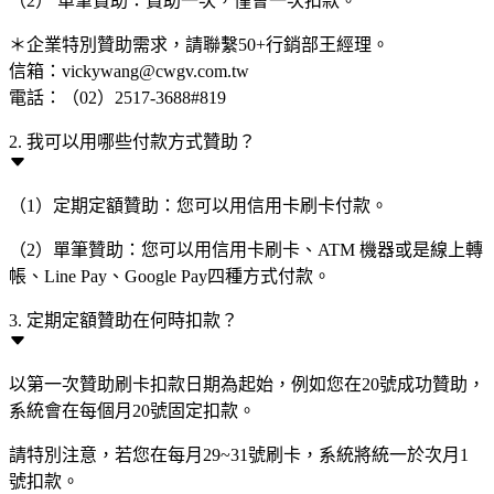
（2） 單筆贊助：贊助一次，僅會一次扣款。
＊企業特別贊助需求，請聯繫50+行銷部王經理。
信箱：vickywang@cwgv.com.tw
電話：（02）2517-3688#819
2. 我可以用哪些付款方式贊助？
（1）定期定額贊助：您可以用信用卡刷卡付款。
（2）單筆贊助：您可以用信用卡刷卡、ATM 機器或是線上轉
帳、Line Pay、Google Pay四種方式付款。
3. 定期定額贊助在何時扣款？
以第一次贊助刷卡扣款日期為起始，例如您在20號成功贊助，
系統會在每個月20號固定扣款。
請特別注意，若您在每月29~31號刷卡，系統將統一於次月1
號扣款。