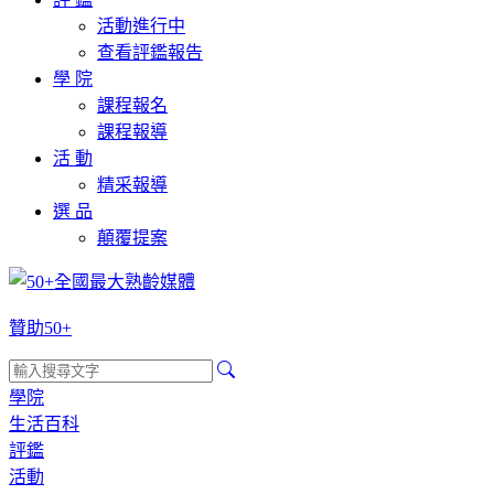
活動進行中
查看評鑑報告
學 院
課程報名
課程報導
活 動
精采報導
選 品
顛覆提案
贊助50+
學院
生活百科
評鑑
活動