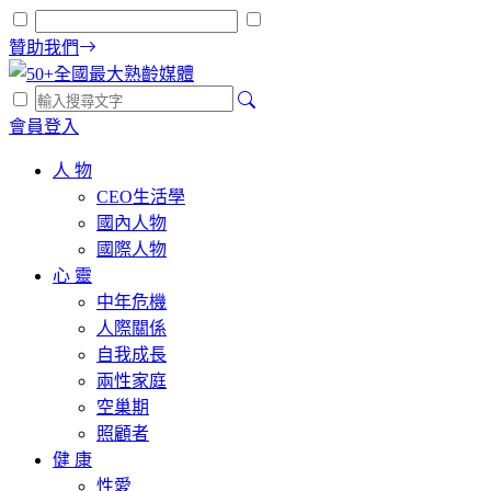
贊助我們
會員登入
人 物
CEO生活學
國內人物
國際人物
心 靈
中年危機
人際關係
自我成長
兩性家庭
空巢期
照顧者
健 康
性愛