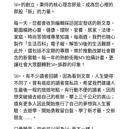
50+的創立，秉持的核心理念即是：成為您心裡的
那股「新」的力量。
每一天，您都會收到編輯採訪固定發送的新文章，
範圍橫跨心靈、健康、理財、安養、居家、法律、
家庭、時尚等領域專業知識。每兩週，我們也精心
製作「生活百科」電子報，解答50後的生活難題。
此外，還包括不定期的專題，樂於推動改變社會觀
念的新實驗。每一年的熟齡街舞MV拍攝計畫，更
讓社會大眾翻轉對50+族群的印象！
50+，有不少讀者回饋，因為看到文章，人生變得
不同了。曾有癌症的讀者寫私訊，希望我們建議人
生最後一程的旅遊地點。有行動不便的讀者，因而
想突破過去給自己的框架，攀上三千公尺的高山；
還有更多人因此開始進行了自己的夢想與人生實
驗：去遊學、開始勇敢留白髮、學了新才藝、交新
朋友……。