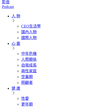
影音
Podcast
人 物
CEO生活學
國內人物
國際人物
心 靈
中年危機
人際關係
自我成長
兩性家庭
空巢期
照顧者
健 康
性愛
更年期