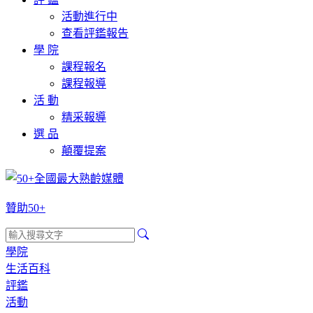
活動進行中
查看評鑑報告
學 院
課程報名
課程報導
活 動
精采報導
選 品
顛覆提案
贊助50+
學院
生活百科
評鑑
活動