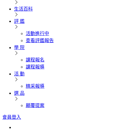
生活百科
評 鑑
活動進行中
查看評鑑報告
學 院
課程報名
課程報導
活 動
精采報導
選 品
顛覆提案
會員登入