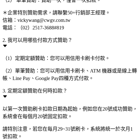
（2） 單筆贊助：贊助一次，僅會一次扣款。
＊企業特別贊助需求，請聯繫50+行銷部王經理。
信箱：vickywang@cwgv.com.tw
電話：（02）2517-3688#819
2. 我可以用哪些付款方式贊助？
（1）定期定額贊助：您可以用信用卡刷卡付款。
（2）單筆贊助：您可以用信用卡刷卡、ATM 機器或是線上轉
帳、Line Pay、Google Pay四種方式付款。
3. 定期定額贊助在何時扣款？
以第一次贊助刷卡扣款日期為起始，例如您在20號成功贊助，
系統會在每個月20號固定扣款。
請特別注意，若您在每月29~31號刷卡，系統將統一於次月1
號扣款。