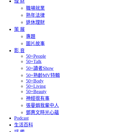
理 財
職場就業
熟年法律
退休理財
策 展
專題
圖片故事
影 音
50+People
50+Talk
50+讀者Show
50+熟齡MV特輯
50+Body
50+Living
50+Beauty
神經很有事
張曼娟我輩中人
鄧惠文時光心蘊
Podcast
生活百科
評 鑑