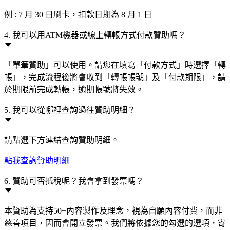
例 : 7 月 30 日刷卡，扣款日期為 8 月 1 日
4. 我可以用ATM機器或線上轉帳方式付款贊助嗎？
「單筆贊助」可以使用。請您在填寫「付款方式」時選擇「轉
帳」，完成流程後將會收到「轉帳帳號」及「付款期限」，請
於期限前完成轉帳，逾期帳號將失效。
5. 我可以從哪裡查詢過往贊助明細？
請點選下方連結查詢贊助明細。
點我查詢贊助明細
6. 贊助可否抵稅呢？我會拿到發票嗎？
本贊助為支持50+內容製作及理念，視為自願內容付費，而非
慈善項目，因而會開立發票。我們將依據您的勾選的選項，寄