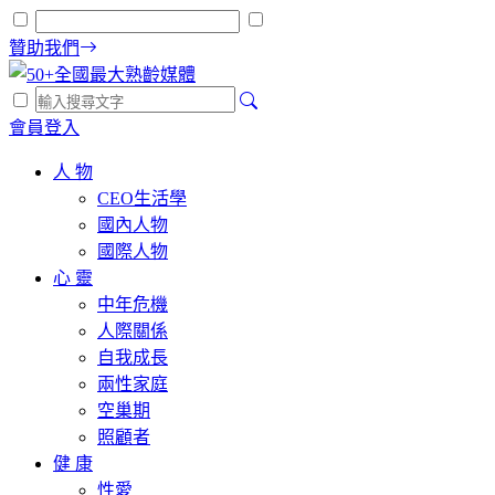
贊助我們
會員登入
人 物
CEO生活學
國內人物
國際人物
心 靈
中年危機
人際關係
自我成長
兩性家庭
空巢期
照顧者
健 康
性愛