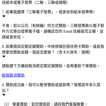
送紙本或電子發票（二聯、三聯或捐贈）
7. 如果我選擇「三聯電子發票」，我會收到紙本發票嗎?
不會，若以公司（有統編）的方式贊助，三聯發票將以電子郵
件方式寄出發票電子檔，請確認您的 Email 信箱是否正確，並
請留意收信。
8. 如果我採定期定額贊助，中途想換別張信用卡贊助，或是我
想更改贊助金額，我該怎麼做？（含卡片掛失、過期）
請點選下方連結取消原定期定額贊助，並再重新下單贊助。
點我取消贊助
9. 贊助成功後，我可以暫停贊助或退款嗎？我需提早多久提
出？
（1） 單筆贊助：若您需退款，請與我們客服聯繫。