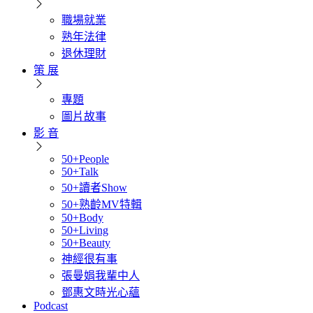
職場就業
熟年法律
退休理財
策 展
專題
圖片故事
影 音
50+People
50+Talk
50+讀者Show
50+熟齡MV特輯
50+Body
50+Living
50+Beauty
神經很有事
張曼娟我輩中人
鄧惠文時光心蘊
Podcast