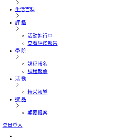
生活百科
評 鑑
活動進行中
查看評鑑報告
學 院
課程報名
課程報導
活 動
精采報導
選 品
顛覆提案
會員登入