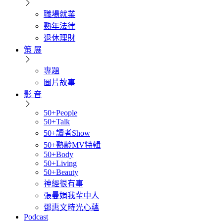
職場就業
熟年法律
退休理財
策 展
專題
圖片故事
影 音
50+People
50+Talk
50+讀者Show
50+熟齡MV特輯
50+Body
50+Living
50+Beauty
神經很有事
張曼娟我輩中人
鄧惠文時光心蘊
Podcast