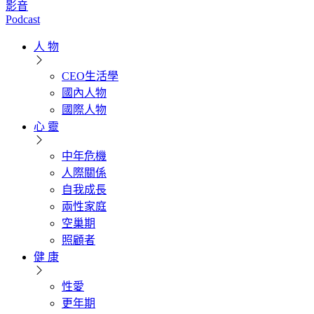
影音
Podcast
人 物
CEO生活學
國內人物
國際人物
心 靈
中年危機
人際關係
自我成長
兩性家庭
空巢期
照顧者
健 康
性愛
更年期