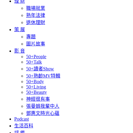
理 財
職場就業
熟年法律
退休理財
策 展
專題
圖片故事
影 音
50+People
50+Talk
50+讀者Show
50+熟齡MV特輯
50+Body
50+Living
50+Beauty
神經很有事
張曼娟我輩中人
鄧惠文時光心蘊
Podcast
生活百科
評 鑑