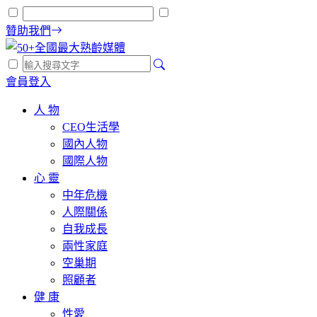
贊助我們
會員登入
人 物
CEO生活學
國內人物
國際人物
心 靈
中年危機
人際關係
自我成長
兩性家庭
空巢期
照顧者
健 康
性愛