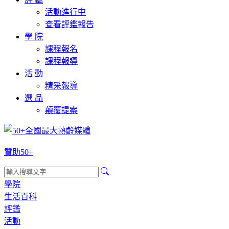
活動進行中
查看評鑑報告
學 院
課程報名
課程報導
活 動
精采報導
選 品
顛覆提案
贊助50+
學院
生活百科
評鑑
活動