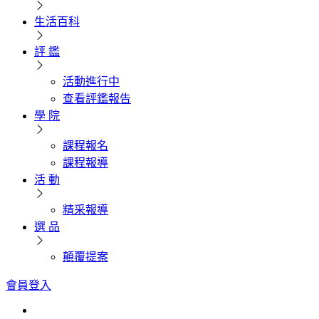
生活百科
評 鑑
活動進行中
查看評鑑報告
學 院
課程報名
課程報導
活 動
精采報導
選 品
顛覆提案
會員登入