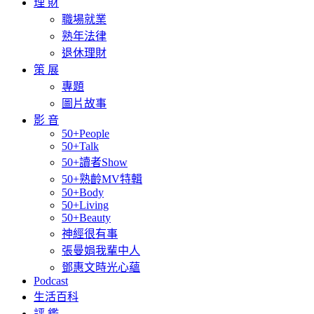
理 財
職場就業
熟年法律
退休理財
策 展
專題
圖片故事
影 音
50+People
50+Talk
50+讀者Show
50+熟齡MV特輯
50+Body
50+Living
50+Beauty
神經很有事
張曼娟我輩中人
鄧惠文時光心蘊
Podcast
生活百科
評 鑑