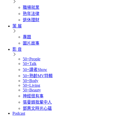
職場就業
熟年法律
退休理財
策 展
專題
圖片故事
影 音
50+People
50+Talk
50+讀者Show
50+熟齡MV特輯
50+Body
50+Living
50+Beauty
神經很有事
張曼娟我輩中人
鄧惠文時光心蘊
Podcast