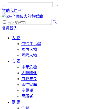
贊助我們
會員登入
人 物
CEO生活學
國內人物
國際人物
心 靈
中年危機
人際關係
自我成長
兩性家庭
空巢期
照顧者
健 康
性愛