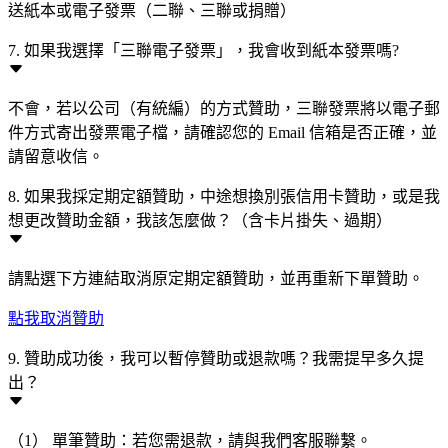
送紙本或電子發票（二聯、三聯或捐贈）
7. 如果我選擇「三聯電子發票」，我會收到紙本發票嗎?
不會，若以公司（有統編）的方式贊助，三聯發票將以電子郵
件方式寄出發票電子檔，請確認您的 Email 信箱是否正確，並
請留意收信。
8. 如果我採定期定額贊助，中途想換別張信用卡贊助，或是我
想更改贊助金額，我該怎麼做？（含卡片掛失、過期）
請點選下方連結取消原定期定額贊助，並再重新下單贊助。
點我取消贊助
9. 贊助成功後，我可以暫停贊助或退款嗎？我需提早多久提
出？
（1） 單筆贊助：若您需退款，請與我們客服聯繫。