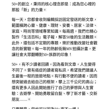
50+的創立，秉持的核心理念即是：成為您心裡的
那股「新」的力量。
每一天，您都會收到編輯採訪固定發送的新文章，
範圍橫跨心靈、健康、理財、安養、居家、法律、
家庭、時尚等領域專業知識。每兩週，我們也精心
製作「生活百科」電子報，解答50後的生活難題。
此外，還包括不定期的專題，樂於推動改變社會觀
念的新實驗。每一年的熟齡街舞MV拍攝計畫，更
讓社會大眾翻轉對50+族群的印象！
50+，有不少讀者回饋，因為看到文章，人生變得
不同了。曾有癌症的讀者寫私訊，希望我們建議人
生最後一程的旅遊地點。有行動不便的讀者，因而
想突破過去給自己的框架，攀上三千公尺的高山；
還有更多人因此開始進行了自己的夢想與人生實
驗：去遊學、開始勇敢留白髮、學了新才藝、交新
朋友……。