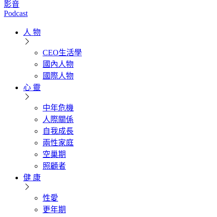
影音
Podcast
人 物
CEO生活學
國內人物
國際人物
心 靈
中年危機
人際關係
自我成長
兩性家庭
空巢期
照顧者
健 康
性愛
更年期