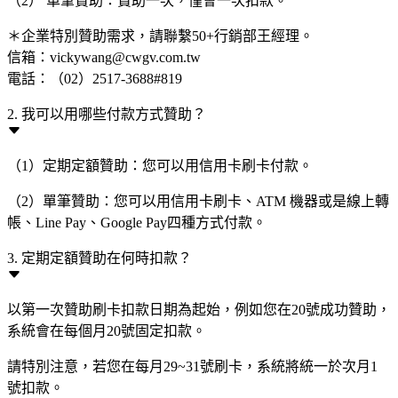
（2） 單筆贊助：贊助一次，僅會一次扣款。
＊企業特別贊助需求，請聯繫50+行銷部王經理。
信箱：vickywang@cwgv.com.tw
電話：（02）2517-3688#819
2. 我可以用哪些付款方式贊助？
（1）定期定額贊助：您可以用信用卡刷卡付款。
（2）單筆贊助：您可以用信用卡刷卡、ATM 機器或是線上轉
帳、Line Pay、Google Pay四種方式付款。
3. 定期定額贊助在何時扣款？
以第一次贊助刷卡扣款日期為起始，例如您在20號成功贊助，
系統會在每個月20號固定扣款。
請特別注意，若您在每月29~31號刷卡，系統將統一於次月1
號扣款。