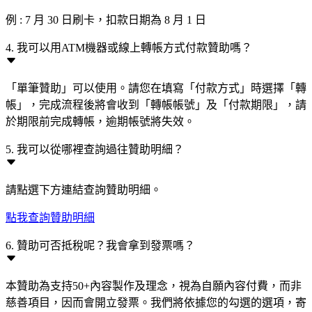
例 : 7 月 30 日刷卡，扣款日期為 8 月 1 日
4. 我可以用ATM機器或線上轉帳方式付款贊助嗎？
「單筆贊助」可以使用。請您在填寫「付款方式」時選擇「轉
帳」，完成流程後將會收到「轉帳帳號」及「付款期限」，請
於期限前完成轉帳，逾期帳號將失效。
5. 我可以從哪裡查詢過往贊助明細？
請點選下方連結查詢贊助明細。
點我查詢贊助明細
6. 贊助可否抵稅呢？我會拿到發票嗎？
本贊助為支持50+內容製作及理念，視為自願內容付費，而非
慈善項目，因而會開立發票。我們將依據您的勾選的選項，寄