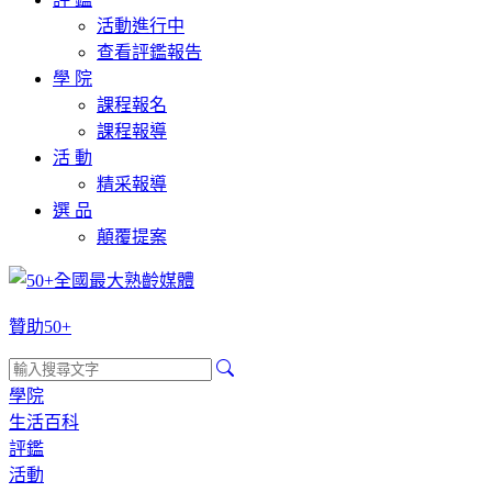
活動進行中
查看評鑑報告
學 院
課程報名
課程報導
活 動
精采報導
選 品
顛覆提案
贊助50+
學院
生活百科
評鑑
活動