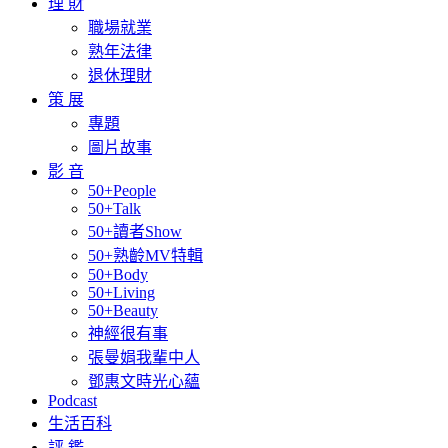
理 財
職場就業
熟年法律
退休理財
策 展
專題
圖片故事
影 音
50+People
50+Talk
50+讀者Show
50+熟齡MV特輯
50+Body
50+Living
50+Beauty
神經很有事
張曼娟我輩中人
鄧惠文時光心蘊
Podcast
生活百科
評 鑑