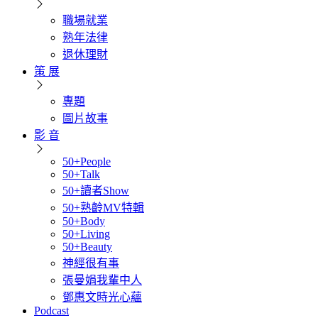
職場就業
熟年法律
退休理財
策 展
專題
圖片故事
影 音
50+People
50+Talk
50+讀者Show
50+熟齡MV特輯
50+Body
50+Living
50+Beauty
神經很有事
張曼娟我輩中人
鄧惠文時光心蘊
Podcast