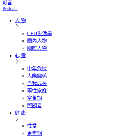
影音
Podcast
人 物
CEO生活學
國內人物
國際人物
心 靈
中年危機
人際關係
自我成長
兩性家庭
空巢期
照顧者
健 康
性愛
更年期