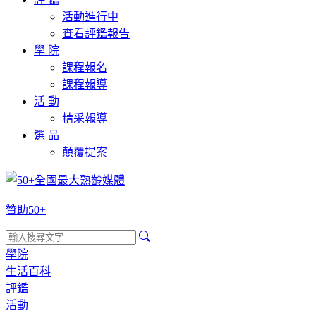
活動進行中
查看評鑑報告
學 院
課程報名
課程報導
活 動
精采報導
選 品
顛覆提案
贊助50+
學院
生活百科
評鑑
活動