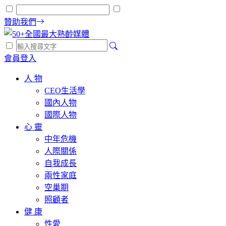
贊助我們
會員登入
人 物
CEO生活學
國內人物
國際人物
心 靈
中年危機
人際關係
自我成長
兩性家庭
空巢期
照顧者
健 康
性愛