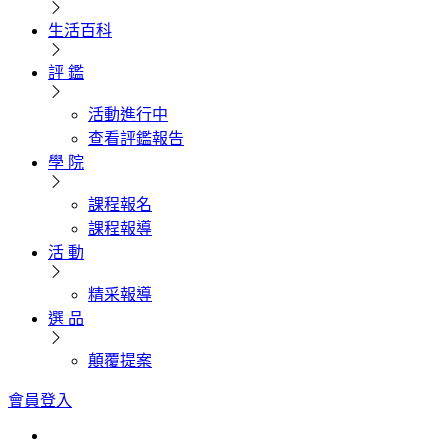
生活百科
評 鑑
活動進行中
查看評鑑報告
學 院
課程報名
課程報導
活 動
精采報導
選 品
顛覆提案
會員登入