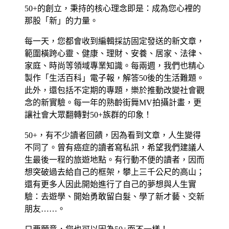
50+的創立，秉持的核心理念即是：成為您心裡的
那股「新」的力量。
每一天，您都會收到編輯採訪固定發送的新文章，
範圍橫跨心靈、健康、理財、安養、居家、法律、
家庭、時尚等領域專業知識。每兩週，我們也精心
製作「生活百科」電子報，解答50後的生活難題。
此外，還包括不定期的專題，樂於推動改變社會觀
念的新實驗。每一年的熟齡街舞MV拍攝計畫，更
讓社會大眾翻轉對50+族群的印象！
50+，有不少讀者回饋，因為看到文章，人生變得
不同了。曾有癌症的讀者寫私訊，希望我們建議人
生最後一程的旅遊地點。有行動不便的讀者，因而
想突破過去給自己的框架，攀上三千公尺的高山；
還有更多人因此開始進行了自己的夢想與人生實
驗：去遊學、開始勇敢留白髮、學了新才藝、交新
朋友……。