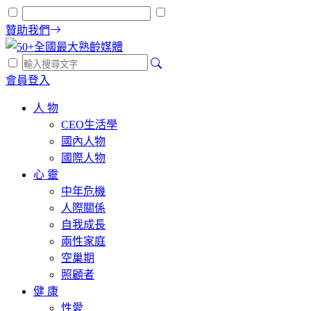
贊助我們
會員登入
人 物
CEO生活學
國內人物
國際人物
心 靈
中年危機
人際關係
自我成長
兩性家庭
空巢期
照顧者
健 康
性愛