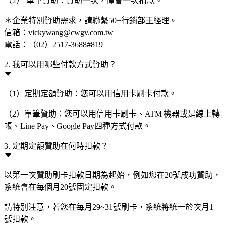
（2） 單筆贊助：贊助一次，僅會一次扣款。
＊企業特別贊助需求，請聯繫50+行銷部王經理。
信箱：vickywang@cwgv.com.tw
電話：（02）2517-3688#819
2. 我可以用哪些付款方式贊助？
（1）定期定額贊助：您可以用信用卡刷卡付款。
（2）單筆贊助：您可以用信用卡刷卡、ATM 機器或是線上轉
帳、Line Pay、Google Pay四種方式付款。
3. 定期定額贊助在何時扣款？
以第一次贊助刷卡扣款日期為起始，例如您在20號成功贊助，
系統會在每個月20號固定扣款。
請特別注意，若您在每月29~31號刷卡，系統將統一於次月1
號扣款。