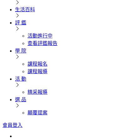
生活百科
評 鑑
活動進行中
查看評鑑報告
學 院
課程報名
課程報導
活 動
精采報導
選 品
顛覆提案
會員登入