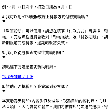
例 : 7 月 30 日刷卡，扣款日期為 8 月 1 日
4. 我可以用ATM機器或線上轉帳方式付款贊助嗎？
「單筆贊助」可以使用。請您在填寫「付款方式」時選擇「轉
帳」，完成流程後將會收到「轉帳帳號」及「付款期限」，請
於期限前完成轉帳，逾期帳號將失效。
5. 我可以從哪裡查詢過往贊助明細？
請點選下方連結查詢贊助明細。
點我查詢贊助明細
6. 贊助可否抵稅呢？我會拿到發票嗎？
本贊助為支持50+內容製作及理念，視為自願內容付費，而非
慈善項目，因而會開立發票。我們將依據您的勾選的選項，寄