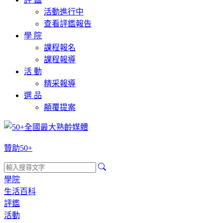
活動進行中
查看評鑑報告
學 院
課程報名
課程報導
活 動
精采報導
選 品
顛覆提案
贊助50+
學院
生活百科
評鑑
活動