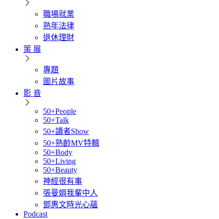
職場就業
熟年法律
退休理財
策 展
專題
圖片故事
影 音
50+People
50+Talk
50+讀者Show
50+熟齡MV特輯
50+Body
50+Living
50+Beauty
神經很有事
張曼娟我輩中人
鄧惠文時光心蘊
Podcast