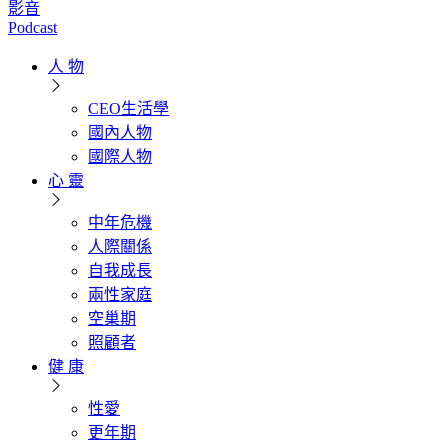
影音
Podcast
人 物
CEO生活學
國內人物
國際人物
心 靈
中年危機
人際關係
自我成長
兩性家庭
空巢期
照顧者
健 康
性愛
更年期