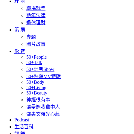
理 財
職場就業
熟年法律
退休理財
策 展
專題
圖片故事
影 音
50+People
50+Talk
50+讀者Show
50+熟齡MV特輯
50+Body
50+Living
50+Beauty
神經很有事
張曼娟我輩中人
鄧惠文時光心蘊
Podcast
生活百科
評 鑑