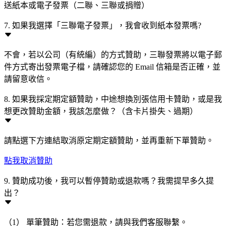
送紙本或電子發票（二聯、三聯或捐贈）
7. 如果我選擇「三聯電子發票」，我會收到紙本發票嗎?
不會，若以公司（有統編）的方式贊助，三聯發票將以電子郵
件方式寄出發票電子檔，請確認您的 Email 信箱是否正確，並
請留意收信。
8. 如果我採定期定額贊助，中途想換別張信用卡贊助，或是我
想更改贊助金額，我該怎麼做？（含卡片掛失、過期）
請點選下方連結取消原定期定額贊助，並再重新下單贊助。
點我取消贊助
9. 贊助成功後，我可以暫停贊助或退款嗎？我需提早多久提
出？
（1） 單筆贊助：若您需退款，請與我們客服聯繫。