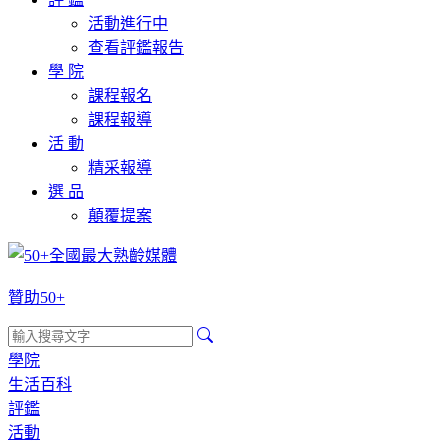
活動進行中
查看評鑑報告
學 院
課程報名
課程報導
活 動
精采報導
選 品
顛覆提案
贊助50+
學院
生活百科
評鑑
活動