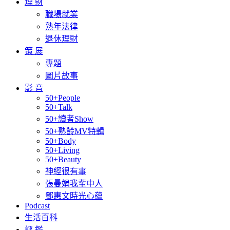
理 財
職場就業
熟年法律
退休理財
策 展
專題
圖片故事
影 音
50+People
50+Talk
50+讀者Show
50+熟齡MV特輯
50+Body
50+Living
50+Beauty
神經很有事
張曼娟我輩中人
鄧惠文時光心蘊
Podcast
生活百科
評 鑑