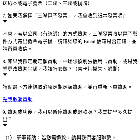
送紙本或電子發票（二聯、三聯或捐贈）
7. 如果我選擇「三聯電子發票」，我會收到紙本發票嗎?
不會，若以公司（有統編）的方式贊助，三聯發票將以電子郵
件方式寄出發票電子檔，請確認您的 Email 信箱是否正確，並
請留意收信。
8. 如果我採定期定額贊助，中途想換別張信用卡贊助，或是我
想更改贊助金額，我該怎麼做？（含卡片掛失、過期）
請點選下方連結取消原定期定額贊助，並再重新下單贊助。
點我取消贊助
9. 贊助成功後，我可以暫停贊助或退款嗎？我需提早多久提
出？
（1） 單筆贊助：若您需退款，請與我們客服聯繫。