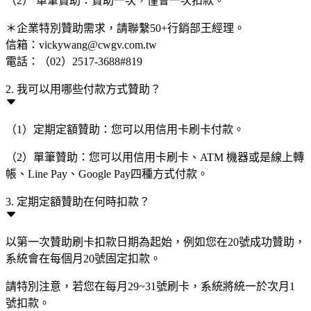
（2） 單筆贊助：贊助一次，僅會一次扣款。
＊企業特別贊助需求，請聯繫50+行銷部王經理。
信箱：vickywang@cwgv.com.tw
電話：（02）2517-3688#819
2. 我可以用哪些付款方式贊助？
（1）定期定額贊助：您可以用信用卡刷卡付款。
（2）單筆贊助：您可以用信用卡刷卡、ATM 機器或是線上轉
帳、Line Pay、Google Pay四種方式付款。
3. 定期定額贊助在何時扣款？
以第一次贊助刷卡扣款日期為起始，例如您在20號成功贊助，
系統會在每個月20號固定扣款。
請特別注意，若您在每月29~31號刷卡，系統將統一於次月1
號扣款。