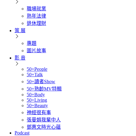
職場就業
熟年法律
退休理財
策 展
專題
圖片故事
影 音
50+People
50+Talk
50+讀者Show
50+熟齡MV特輯
50+Body
50+Living
50+Beauty
神經很有事
張曼娟我輩中人
鄧惠文時光心蘊
Podcast