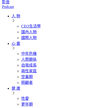
影音
Podcast
人 物
CEO生活學
國內人物
國際人物
心 靈
中年危機
人際關係
自我成長
兩性家庭
空巢期
照顧者
健 康
性愛
更年期