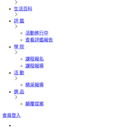
生活百科
評 鑑
活動進行中
查看評鑑報告
學 院
課程報名
課程報導
活 動
精采報導
選 品
顛覆提案
會員登入