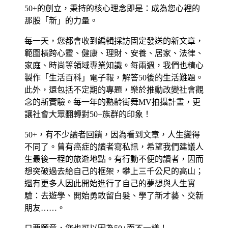
50+的創立，秉持的核心理念即是：成為您心裡的
那股「新」的力量。
每一天，您都會收到編輯採訪固定發送的新文章，
範圍橫跨心靈、健康、理財、安養、居家、法律、
家庭、時尚等領域專業知識。每兩週，我們也精心
製作「生活百科」電子報，解答50後的生活難題。
此外，還包括不定期的專題，樂於推動改變社會觀
念的新實驗。每一年的熟齡街舞MV拍攝計畫，更
讓社會大眾翻轉對50+族群的印象！
50+，有不少讀者回饋，因為看到文章，人生變得
不同了。曾有癌症的讀者寫私訊，希望我們建議人
生最後一程的旅遊地點。有行動不便的讀者，因而
想突破過去給自己的框架，攀上三千公尺的高山；
還有更多人因此開始進行了自己的夢想與人生實
驗：去遊學、開始勇敢留白髮、學了新才藝、交新
朋友……。