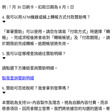
例 : 7 月 30 日刷卡，扣款日期為 8 月 1 日
4. 我可以用ATM機器或線上轉帳方式付款贊助嗎？
「單筆贊助」可以使用。請您在填寫「付款方式」時選擇「轉
帳」，完成流程後將會收到「轉帳帳號」及「付款期限」，請
於期限前完成轉帳，逾期帳號將失效。
5. 我可以從哪裡查詢過往贊助明細？
請點選下方連結查詢贊助明細。
點我查詢贊助明細
6. 贊助可否抵稅呢？我會拿到發票嗎？
本贊助為支持50+內容製作及理念，視為自願內容付費，而非
慈善項目，因而會開立發票。我們將依據您的勾選的選項，寄