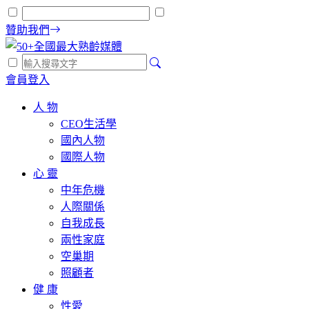
贊助我們
會員登入
人 物
CEO生活學
國內人物
國際人物
心 靈
中年危機
人際關係
自我成長
兩性家庭
空巢期
照顧者
健 康
性愛