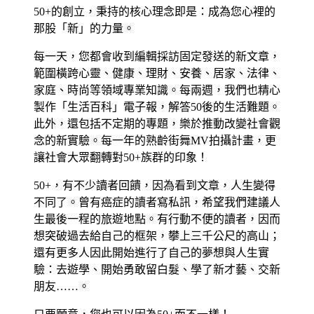
50+的創立，秉持的核心理念即是：成為您心裡的
那股「新」的力量。
每一天，您都會收到編輯採訪固定發送的新文章，
範圍橫跨心靈、健康、理財、安養、居家、法律、
家庭、時尚等領域專業知識。每兩週，我們也精心
製作「生活百科」電子報，解答50後的生活難題。
此外，還包括不定期的專題，樂於推動改變社會觀
念的新實驗。每一年的熟齡街舞MV拍攝計畫，更
讓社會大眾翻轉對50+族群的印象！
50+，有不少讀者回饋，因為看到文章，人生變得
不同了。曾有癌症的讀者寫私訊，希望我們建議人
生最後一程的旅遊地點。有行動不便的讀者，因而
想突破過去給自己的框架，攀上三千公尺的高山；
還有更多人因此開始進行了自己的夢想與人生實
驗：去遊學、開始勇敢留白髮、學了新才藝、交新
朋友……。