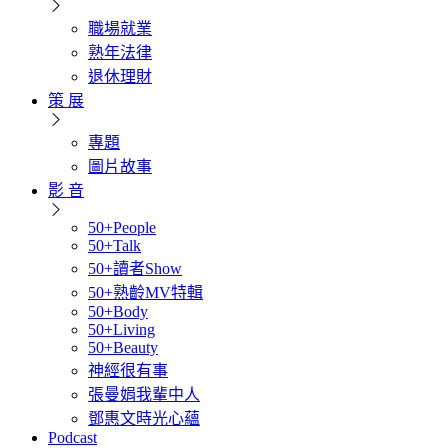
職場就業
熟年法律
退休理財
策 展
專題
圖片故事
影 音
50+People
50+Talk
50+讀者Show
50+熟齡MV特輯
50+Body
50+Living
50+Beauty
神經很有事
張曼娟我輩中人
鄧惠文時光心蘊
Podcast