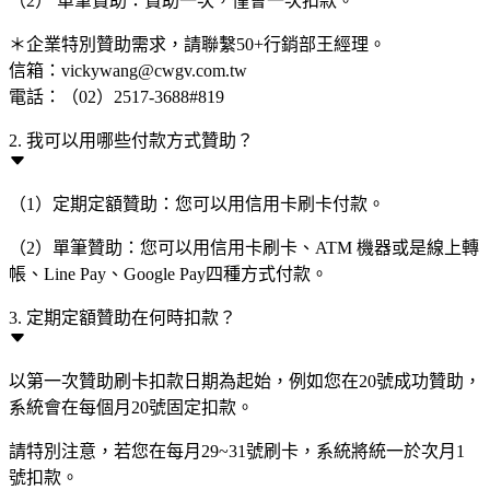
（2） 單筆贊助：贊助一次，僅會一次扣款。
＊企業特別贊助需求，請聯繫50+行銷部王經理。
信箱：vickywang@cwgv.com.tw
電話：（02）2517-3688#819
2. 我可以用哪些付款方式贊助？
（1）定期定額贊助：您可以用信用卡刷卡付款。
（2）單筆贊助：您可以用信用卡刷卡、ATM 機器或是線上轉
帳、Line Pay、Google Pay四種方式付款。
3. 定期定額贊助在何時扣款？
以第一次贊助刷卡扣款日期為起始，例如您在20號成功贊助，
系統會在每個月20號固定扣款。
請特別注意，若您在每月29~31號刷卡，系統將統一於次月1
號扣款。