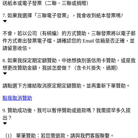
送紙本或電子發票（二聯、三聯或捐贈）
7. 如果我選擇「三聯電子發票」，我會收到紙本發票嗎?
不會，若以公司（有統編）的方式贊助，三聯發票將以電子郵
件方式寄出發票電子檔，請確認您的 Email 信箱是否正確，並
請留意收信。
8. 如果我採定期定額贊助，中途想換別張信用卡贊助，或是我
想更改贊助金額，我該怎麼做？（含卡片掛失、過期）
請點選下方連結取消原定期定額贊助，並再重新下單贊助。
點我取消贊助
9. 贊助成功後，我可以暫停贊助或退款嗎？我需提早多久提
出？
（1） 單筆贊助：若您需退款，請與我們客服聯繫。