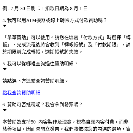
例 : 7 月 30 日刷卡，扣款日期為 8 月 1 日
4. 我可以用ATM機器或線上轉帳方式付款贊助嗎？
「單筆贊助」可以使用。請您在填寫「付款方式」時選擇「轉
帳」，完成流程後將會收到「轉帳帳號」及「付款期限」，請
於期限前完成轉帳，逾期帳號將失效。
5. 我可以從哪裡查詢過往贊助明細？
請點選下方連結查詢贊助明細。
點我查詢贊助明細
6. 贊助可否抵稅呢？我會拿到發票嗎？
本贊助為支持50+內容製作及理念，視為自願內容付費，而非
慈善項目，因而會開立發票。我們將依據您的勾選的選項，寄