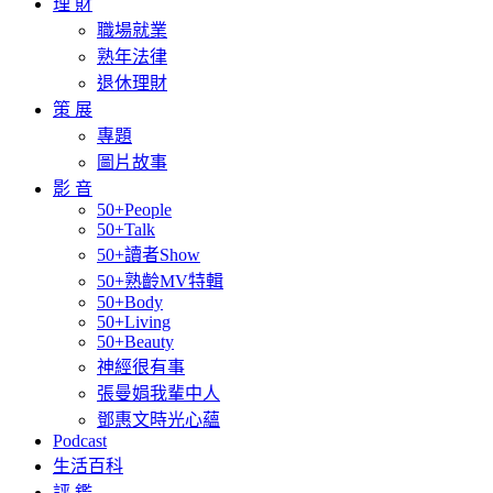
理 財
職場就業
熟年法律
退休理財
策 展
專題
圖片故事
影 音
50+People
50+Talk
50+讀者Show
50+熟齡MV特輯
50+Body
50+Living
50+Beauty
神經很有事
張曼娟我輩中人
鄧惠文時光心蘊
Podcast
生活百科
評 鑑