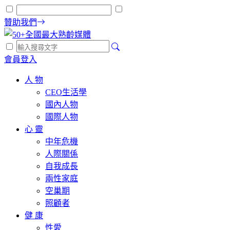
贊助我們
會員登入
人 物
CEO生活學
國內人物
國際人物
心 靈
中年危機
人際關係
自我成長
兩性家庭
空巢期
照顧者
健 康
性愛