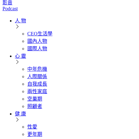
影音
Podcast
人 物
CEO生活學
國內人物
國際人物
心 靈
中年危機
人際關係
自我成長
兩性家庭
空巢期
照顧者
健 康
性愛
更年期