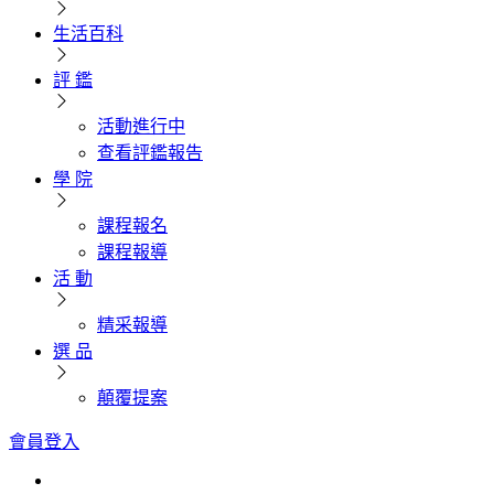
生活百科
評 鑑
活動進行中
查看評鑑報告
學 院
課程報名
課程報導
活 動
精采報導
選 品
顛覆提案
會員登入