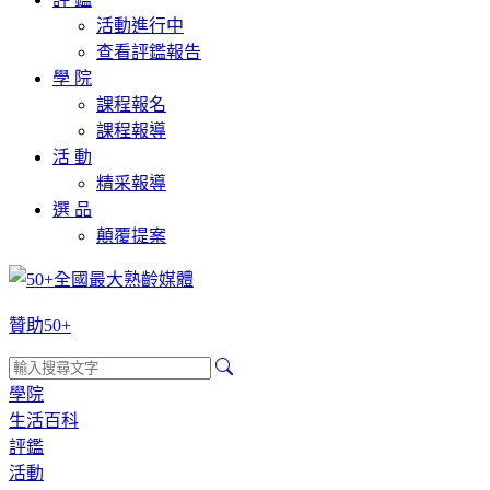
活動進行中
查看評鑑報告
學 院
課程報名
課程報導
活 動
精采報導
選 品
顛覆提案
贊助50+
學院
生活百科
評鑑
活動