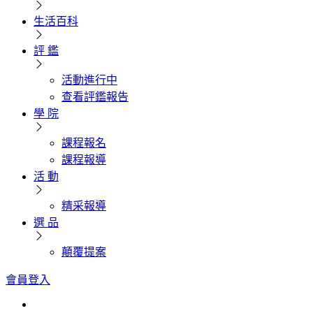
生活百科
評 鑑
活動進行中
查看評鑑報告
學 院
課程報名
課程報導
活 動
精采報導
選 品
顛覆提案
會員登入