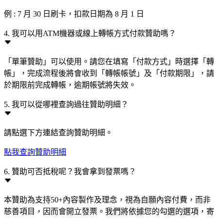
例 : 7 月 30 日刷卡，扣款日期為 8 月 1 日
4. 我可以用ATM機器或線上轉帳方式付款贊助嗎？
「單筆贊助」可以使用。請您在填寫「付款方式」時選擇「轉
帳」，完成流程後將會收到「轉帳帳號」及「付款期限」，請
於期限前完成轉帳，逾期帳號將失效。
5. 我可以從哪裡查詢過往贊助明細？
請點選下方連結查詢贊助明細。
點我查詢贊助明細
6. 贊助可否抵稅呢？我會拿到發票嗎？
本贊助為支持50+內容製作及理念，視為自願內容付費，而非
慈善項目，因而會開立發票。我們將依據您的勾選的選項，寄