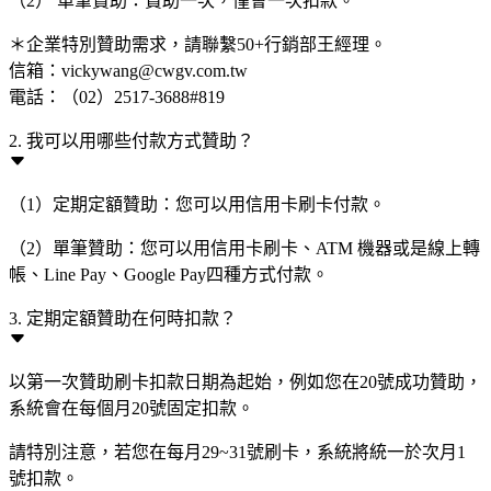
（2） 單筆贊助：贊助一次，僅會一次扣款。
＊企業特別贊助需求，請聯繫50+行銷部王經理。
信箱：vickywang@cwgv.com.tw
電話：（02）2517-3688#819
2. 我可以用哪些付款方式贊助？
（1）定期定額贊助：您可以用信用卡刷卡付款。
（2）單筆贊助：您可以用信用卡刷卡、ATM 機器或是線上轉
帳、Line Pay、Google Pay四種方式付款。
3. 定期定額贊助在何時扣款？
以第一次贊助刷卡扣款日期為起始，例如您在20號成功贊助，
系統會在每個月20號固定扣款。
請特別注意，若您在每月29~31號刷卡，系統將統一於次月1
號扣款。