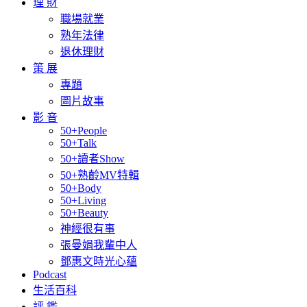
理 財
職場就業
熟年法律
退休理財
策 展
專題
圖片故事
影 音
50+People
50+Talk
50+讀者Show
50+熟齡MV特輯
50+Body
50+Living
50+Beauty
神經很有事
張曼娟我輩中人
鄧惠文時光心蘊
Podcast
生活百科
評 鑑