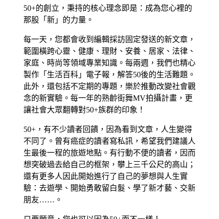
50+的創立，秉持的核心理念即是：成為您心裡的
那股「新」的力量。
每一天，您都會收到編輯採訪固定發送的新文章，
範圍橫跨心靈、健康、理財、安養、居家、法律、
家庭、時尚等領域專業知識。每兩週，我們也精心
製作「生活百科」電子報，解答50後的生活難題。
此外，還包括不定期的專題，樂於推動改變社會觀
念的新實驗。每一年的熟齡街舞MV拍攝計畫，更
讓社會大眾翻轉對50+族群的印象！
50+，有不少讀者回饋，因為看到文章，人生變得
不同了。曾有癌症的讀者寫私訊，希望我們建議人
生最後一程的旅遊地點。有行動不便的讀者，因而
想突破過去給自己的框架，攀上三千公尺的高山；
還有更多人因此開始進行了自己的夢想與人生實
驗：去遊學、開始勇敢留白髮、學了新才藝、交新
朋友……。