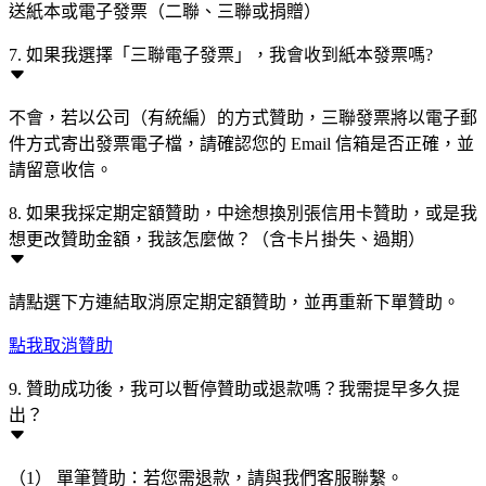
送紙本或電子發票（二聯、三聯或捐贈）
7. 如果我選擇「三聯電子發票」，我會收到紙本發票嗎?
不會，若以公司（有統編）的方式贊助，三聯發票將以電子郵
件方式寄出發票電子檔，請確認您的 Email 信箱是否正確，並
請留意收信。
8. 如果我採定期定額贊助，中途想換別張信用卡贊助，或是我
想更改贊助金額，我該怎麼做？（含卡片掛失、過期）
請點選下方連結取消原定期定額贊助，並再重新下單贊助。
點我取消贊助
9. 贊助成功後，我可以暫停贊助或退款嗎？我需提早多久提
出？
（1） 單筆贊助：若您需退款，請與我們客服聯繫。