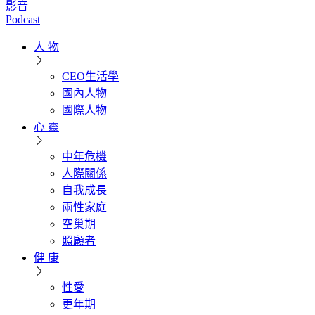
影音
Podcast
人 物
CEO生活學
國內人物
國際人物
心 靈
中年危機
人際關係
自我成長
兩性家庭
空巢期
照顧者
健 康
性愛
更年期