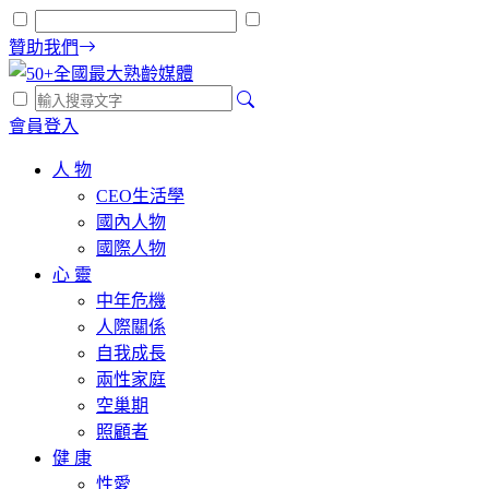
贊助我們
會員登入
人 物
CEO生活學
國內人物
國際人物
心 靈
中年危機
人際關係
自我成長
兩性家庭
空巢期
照顧者
健 康
性愛