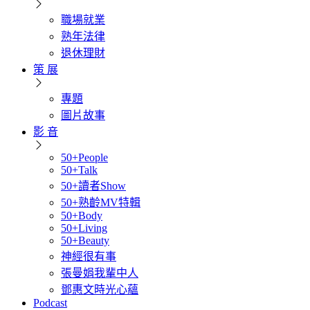
職場就業
熟年法律
退休理財
策 展
專題
圖片故事
影 音
50+People
50+Talk
50+讀者Show
50+熟齡MV特輯
50+Body
50+Living
50+Beauty
神經很有事
張曼娟我輩中人
鄧惠文時光心蘊
Podcast