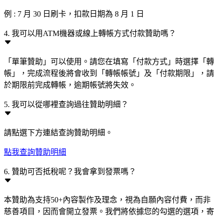
例 : 7 月 30 日刷卡，扣款日期為 8 月 1 日
4. 我可以用ATM機器或線上轉帳方式付款贊助嗎？
「單筆贊助」可以使用。請您在填寫「付款方式」時選擇「轉
帳」，完成流程後將會收到「轉帳帳號」及「付款期限」，請
於期限前完成轉帳，逾期帳號將失效。
5. 我可以從哪裡查詢過往贊助明細？
請點選下方連結查詢贊助明細。
點我查詢贊助明細
6. 贊助可否抵稅呢？我會拿到發票嗎？
本贊助為支持50+內容製作及理念，視為自願內容付費，而非
慈善項目，因而會開立發票。我們將依據您的勾選的選項，寄