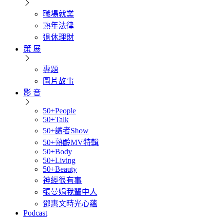
職場就業
熟年法律
退休理財
策 展
專題
圖片故事
影 音
50+People
50+Talk
50+讀者Show
50+熟齡MV特輯
50+Body
50+Living
50+Beauty
神經很有事
張曼娟我輩中人
鄧惠文時光心蘊
Podcast