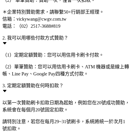
（2） 單筆贊助：贊助一次，僅會一次扣款。
＊企業特別贊助需求，請聯繫50+行銷部王經理。
信箱：vickywang@cwgv.com.tw
電話：（02）2517-3688#819
2. 我可以用哪些付款方式贊助？
（1）定期定額贊助：您可以用信用卡刷卡付款。
（2）單筆贊助：您可以用信用卡刷卡、ATM 機器或是線上轉
帳、Line Pay、Google Pay四種方式付款。
3. 定期定額贊助在何時扣款？
以第一次贊助刷卡扣款日期為起始，例如您在20號成功贊助，
系統會在每個月20號固定扣款。
請特別注意，若您在每月29~31號刷卡，系統將統一於次月1
號扣款。