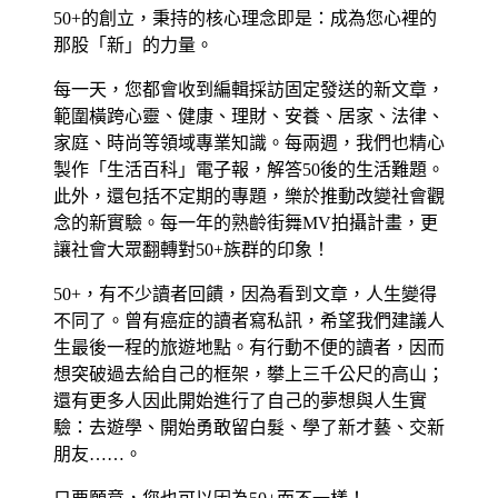
50+的創立，秉持的核心理念即是：成為您心裡的
那股「新」的力量。
每一天，您都會收到編輯採訪固定發送的新文章，
範圍橫跨心靈、健康、理財、安養、居家、法律、
家庭、時尚等領域專業知識。每兩週，我們也精心
製作「生活百科」電子報，解答50後的生活難題。
此外，還包括不定期的專題，樂於推動改變社會觀
念的新實驗。每一年的熟齡街舞MV拍攝計畫，更
讓社會大眾翻轉對50+族群的印象！
50+，有不少讀者回饋，因為看到文章，人生變得
不同了。曾有癌症的讀者寫私訊，希望我們建議人
生最後一程的旅遊地點。有行動不便的讀者，因而
想突破過去給自己的框架，攀上三千公尺的高山；
還有更多人因此開始進行了自己的夢想與人生實
驗：去遊學、開始勇敢留白髮、學了新才藝、交新
朋友……。