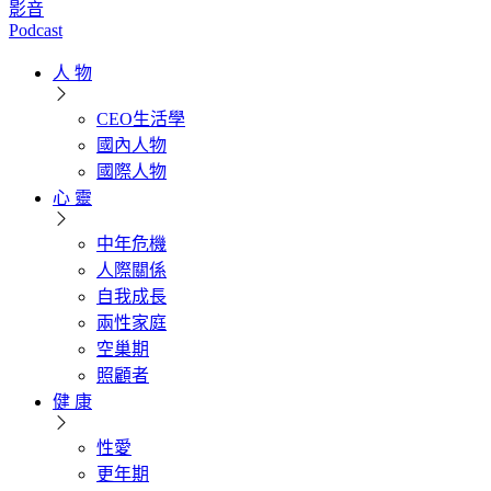
影音
Podcast
人 物
CEO生活學
國內人物
國際人物
心 靈
中年危機
人際關係
自我成長
兩性家庭
空巢期
照顧者
健 康
性愛
更年期