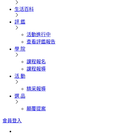
生活百科
評 鑑
活動進行中
查看評鑑報告
學 院
課程報名
課程報導
活 動
精采報導
選 品
顛覆提案
會員登入