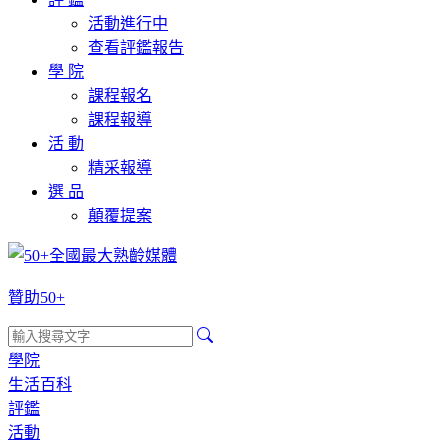
活動進行中
查看評鑑報告
學 院
課程報名
課程報導
活 動
精采報導
選 品
顛覆提案
贊助50+
學院
生活百科
評鑑
活動