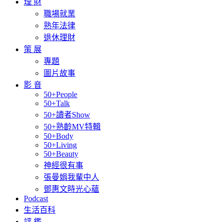
理 財
職場就業
熟年法律
退休理財
策 展
專題
圖片故事
影 音
50+People
50+Talk
50+讀者Show
50+熟齡MV特輯
50+Body
50+Living
50+Beauty
神經很有事
張曼娟我輩中人
鄧惠文時光心蘊
Podcast
生活百科
評 鑑