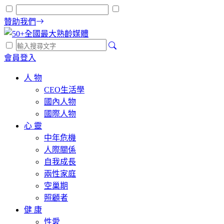
贊助我們
會員登入
人 物
CEO生活學
國內人物
國際人物
心 靈
中年危機
人際關係
自我成長
兩性家庭
空巢期
照顧者
健 康
性愛