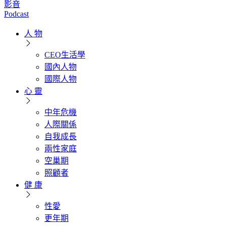
影音
Podcast
人 物
CEO生活學
國內人物
國際人物
心 靈
中年危機
人際關係
自我成長
兩性家庭
空巢期
照顧者
健 康
性愛
更年期