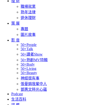
理 財
職場就業
熟年法律
退休理財
策 展
專題
圖片故事
影 音
50+People
50+Talk
50+讀者Show
50+熟齡MV特輯
50+Body
50+Living
50+Beauty
神經很有事
張曼娟我輩中人
鄧惠文時光心蘊
Podcast
生活百科
評 鑑