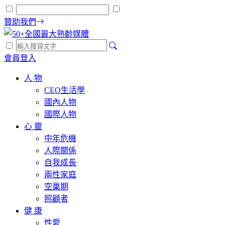
贊助我們
會員登入
人 物
CEO生活學
國內人物
國際人物
心 靈
中年危機
人際關係
自我成長
兩性家庭
空巢期
照顧者
健 康
性愛