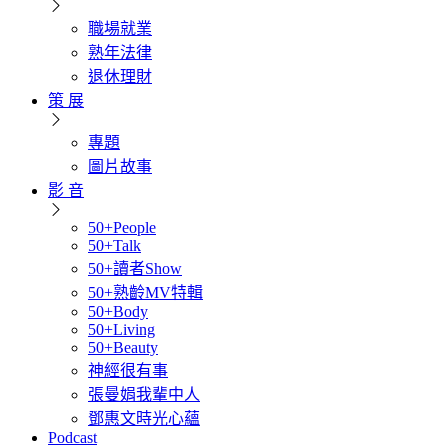
職場就業
熟年法律
退休理財
策 展
專題
圖片故事
影 音
50+People
50+Talk
50+讀者Show
50+熟齡MV特輯
50+Body
50+Living
50+Beauty
神經很有事
張曼娟我輩中人
鄧惠文時光心蘊
Podcast