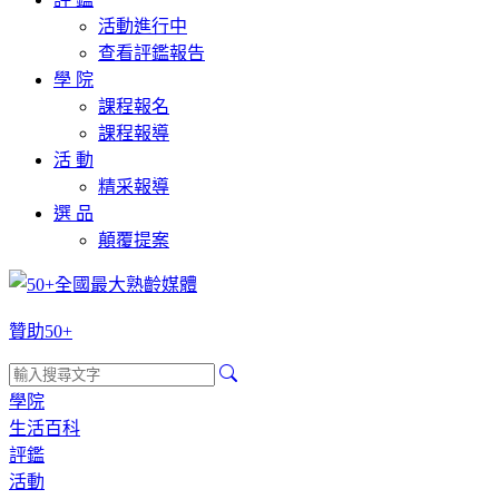
活動進行中
查看評鑑報告
學 院
課程報名
課程報導
活 動
精采報導
選 品
顛覆提案
贊助50+
學院
生活百科
評鑑
活動