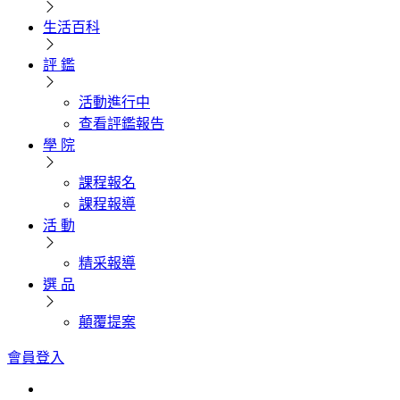
生活百科
評 鑑
活動進行中
查看評鑑報告
學 院
課程報名
課程報導
活 動
精采報導
選 品
顛覆提案
會員登入