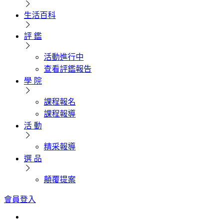
生活百科
評 鑑
活動進行中
查看評鑑報告
學 院
課程報名
課程報導
活 動
精采報導
選 品
顛覆提案
會員登入