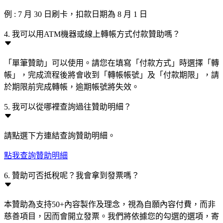
例 : 7 月 30 日刷卡，扣款日期為 8 月 1 日
4. 我可以用ATM機器或線上轉帳方式付款贊助嗎？
「單筆贊助」可以使用。請您在填寫「付款方式」時選擇「轉
帳」，完成流程後將會收到「轉帳帳號」及「付款期限」，請
於期限前完成轉帳，逾期帳號將失效。
5. 我可以從哪裡查詢過往贊助明細？
請點選下方連結查詢贊助明細。
點我查詢贊助明細
6. 贊助可否抵稅呢？我會拿到發票嗎？
本贊助為支持50+內容製作及理念，視為自願內容付費，而非
慈善項目，因而會開立發票。我們將依據您的勾選的選項，寄