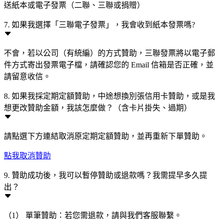
送紙本或電子發票（二聯、三聯或捐贈）
7. 如果我選擇「三聯電子發票」，我會收到紙本發票嗎?
不會，若以公司（有統編）的方式贊助，三聯發票將以電子郵
件方式寄出發票電子檔，請確認您的 Email 信箱是否正確，並
請留意收信。
8. 如果我採定期定額贊助，中途想換別張信用卡贊助，或是我
想更改贊助金額，我該怎麼做？（含卡片掛失、過期）
請點選下方連結取消原定期定額贊助，並再重新下單贊助。
點我取消贊助
9. 贊助成功後，我可以暫停贊助或退款嗎？我需提早多久提
出？
（1） 單筆贊助：若您需退款，請與我們客服聯繫。