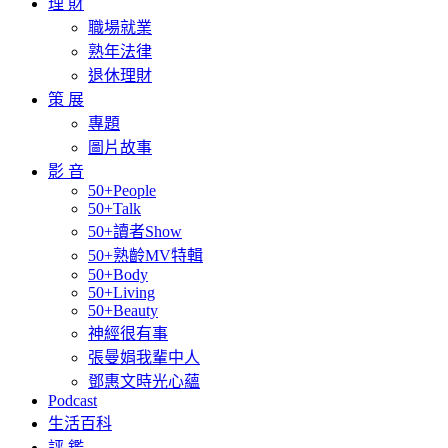
理 財
職場就業
熟年法律
退休理財
策 展
專題
圖片故事
影 音
50+People
50+Talk
50+讀者Show
50+熟齡MV特輯
50+Body
50+Living
50+Beauty
神經很有事
張曼娟我輩中人
鄧惠文時光心蘊
Podcast
生活百科
評 鑑