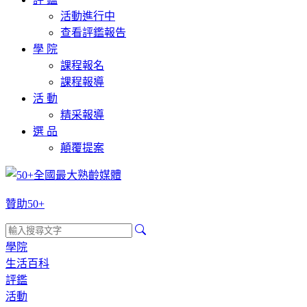
活動進行中
查看評鑑報告
學 院
課程報名
課程報導
活 動
精采報導
選 品
顛覆提案
贊助50+
學院
生活百科
評鑑
活動