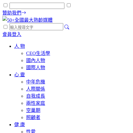
贊助我們
會員登入
人 物
CEO生活學
國內人物
國際人物
心 靈
中年危機
人際關係
自我成長
兩性家庭
空巢期
照顧者
健 康
性愛