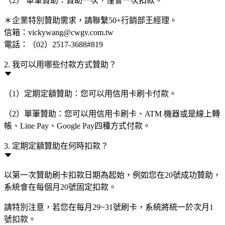
（2） 單筆贊助：贊助一次，僅會一次扣款。
＊企業特別贊助需求，請聯繫50+行銷部王經理。
信箱：vickywang@cwgv.com.tw
電話：（02）2517-3688#819
2. 我可以用哪些付款方式贊助？
（1）定期定額贊助：您可以用信用卡刷卡付款。
（2）單筆贊助：您可以用信用卡刷卡、ATM 機器或是線上轉
帳、Line Pay、Google Pay四種方式付款。
3. 定期定額贊助在何時扣款？
以第一次贊助刷卡扣款日期為起始，例如您在20號成功贊助，
系統會在每個月20號固定扣款。
請特別注意，若您在每月29~31號刷卡，系統將統一於次月1
號扣款。