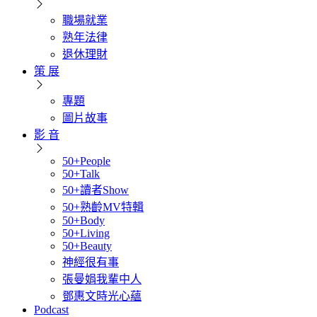
職場就業
熟年法律
退休理財
策 展
專題
圖片故事
影 音
50+People
50+Talk
50+讀者Show
50+熟齡MV特輯
50+Body
50+Living
50+Beauty
神經很有事
張曼娟我輩中人
鄧惠文時光心蘊
Podcast