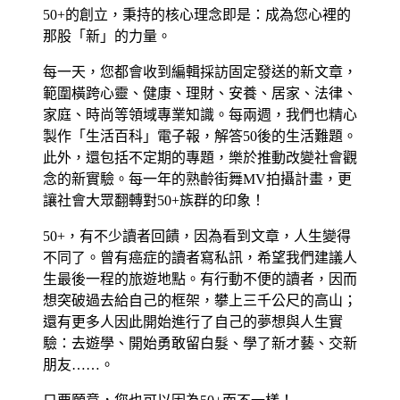
50+的創立，秉持的核心理念即是：成為您心裡的
那股「新」的力量。
每一天，您都會收到編輯採訪固定發送的新文章，
範圍橫跨心靈、健康、理財、安養、居家、法律、
家庭、時尚等領域專業知識。每兩週，我們也精心
製作「生活百科」電子報，解答50後的生活難題。
此外，還包括不定期的專題，樂於推動改變社會觀
念的新實驗。每一年的熟齡街舞MV拍攝計畫，更
讓社會大眾翻轉對50+族群的印象！
50+，有不少讀者回饋，因為看到文章，人生變得
不同了。曾有癌症的讀者寫私訊，希望我們建議人
生最後一程的旅遊地點。有行動不便的讀者，因而
想突破過去給自己的框架，攀上三千公尺的高山；
還有更多人因此開始進行了自己的夢想與人生實
驗：去遊學、開始勇敢留白髮、學了新才藝、交新
朋友……。