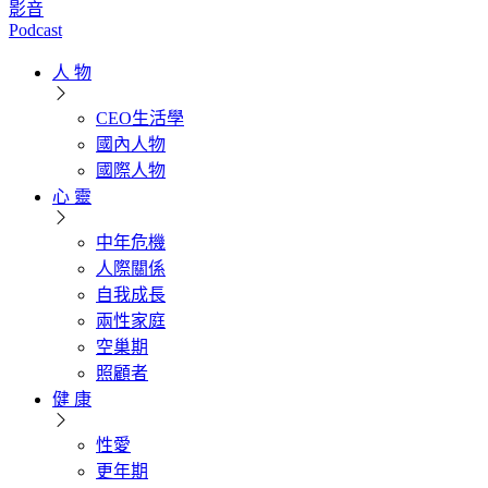
影音
Podcast
人 物
CEO生活學
國內人物
國際人物
心 靈
中年危機
人際關係
自我成長
兩性家庭
空巢期
照顧者
健 康
性愛
更年期