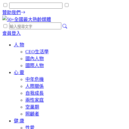
贊助我們
會員登入
人 物
CEO生活學
國內人物
國際人物
心 靈
中年危機
人際關係
自我成長
兩性家庭
空巢期
照顧者
健 康
性愛