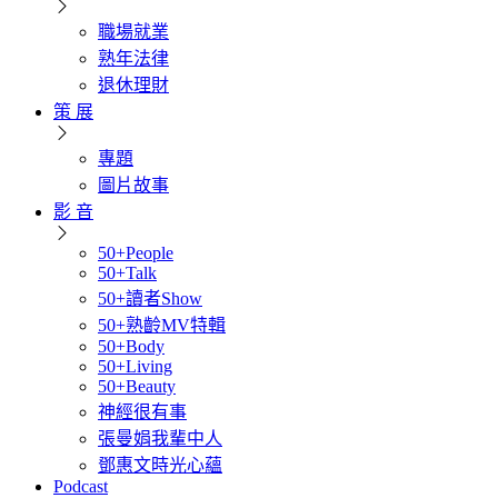
職場就業
熟年法律
退休理財
策 展
專題
圖片故事
影 音
50+People
50+Talk
50+讀者Show
50+熟齡MV特輯
50+Body
50+Living
50+Beauty
神經很有事
張曼娟我輩中人
鄧惠文時光心蘊
Podcast