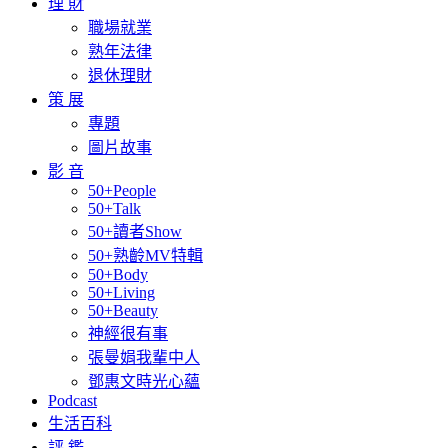
理 財
職場就業
熟年法律
退休理財
策 展
專題
圖片故事
影 音
50+People
50+Talk
50+讀者Show
50+熟齡MV特輯
50+Body
50+Living
50+Beauty
神經很有事
張曼娟我輩中人
鄧惠文時光心蘊
Podcast
生活百科
評 鑑