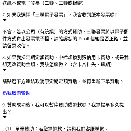
送紙本或電子發票（二聯、三聯或捐贈）
7. 如果我選擇「三聯電子發票」，我會收到紙本發票嗎?
不會，若以公司（有統編）的方式贊助，三聯發票將以電子郵
件方式寄出發票電子檔，請確認您的 Email 信箱是否正確，並
請留意收信。
8. 如果我採定期定額贊助，中途想換別張信用卡贊助，或是我
想更改贊助金額，我該怎麼做？（含卡片掛失、過期）
請點選下方連結取消原定期定額贊助，並再重新下單贊助。
點我取消贊助
9. 贊助成功後，我可以暫停贊助或退款嗎？我需提早多久提
出？
（1） 單筆贊助：若您需退款，請與我們客服聯繫。