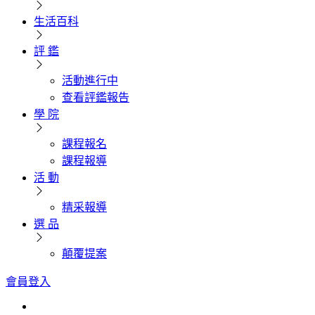
生活百科
評 鑑
活動進行中
查看評鑑報告
學 院
課程報名
課程報導
活 動
精采報導
選 品
顛覆提案
會員登入