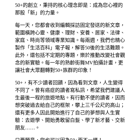
50+的創立，秉持的核心理念即是：成為您心裡的
那股「新」的力量。
每一天，您都會收到編輯採訪固定發送的新文章，
範圍橫跨心靈、健康、理財、安養、居家、法律、
家庭、時尚等領域專業知識。每兩週，我們也精心
製作「生活百科」電子報，解答50後的生活難題。
此外，還包括不定期的專題，樂於推動改變社會觀
念的新實驗。每一年的熟齡街舞MV拍攝計畫，更
讓社會大眾翻轉對50+族群的印象！
50+，有不少讀者回饋，因為看到文章，人生變得
不同了。曾有癌症的讀者寫私訊，希望我們建議人
生最後一程的旅遊地點。有行動不便的讀者，因而
想突破過去給自己的框架，攀上三千公尺的高山；
還有更多人因此開始進行了自己的夢想與人生實
驗：去遊學、開始勇敢留白髮、學了新才藝、交新
朋友……。