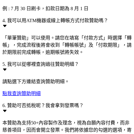
例 : 7 月 30 日刷卡，扣款日期為 8 月 1 日
4. 我可以用ATM機器或線上轉帳方式付款贊助嗎？
「單筆贊助」可以使用。請您在填寫「付款方式」時選擇「轉
帳」，完成流程後將會收到「轉帳帳號」及「付款期限」，請
於期限前完成轉帳，逾期帳號將失效。
5. 我可以從哪裡查詢過往贊助明細？
請點選下方連結查詢贊助明細。
點我查詢贊助明細
6. 贊助可否抵稅呢？我會拿到發票嗎？
本贊助為支持50+內容製作及理念，視為自願內容付費，而非
慈善項目，因而會開立發票。我們將依據您的勾選的選項，寄