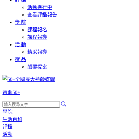
活動進行中
查看評鑑報告
學 院
課程報名
課程報導
活 動
精采報導
選 品
顛覆提案
贊助50+
學院
生活百科
評鑑
活動