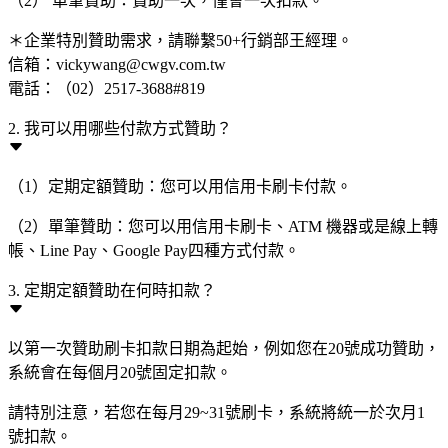
（2） 單筆贊助：贊助一次，僅會一次扣款。
＊企業特別贊助需求，請聯繫50+行銷部王經理。
信箱：vickywang@cwgv.com.tw
電話：（02）2517-3688#819
2. 我可以用哪些付款方式贊助？
（1）定期定額贊助：您可以用信用卡刷卡付款。
（2）單筆贊助：您可以用信用卡刷卡、ATM 機器或是線上轉
帳、Line Pay、Google Pay四種方式付款。
3. 定期定額贊助在何時扣款？
以第一次贊助刷卡扣款日期為起始，例如您在20號成功贊助，
系統會在每個月20號固定扣款。
請特別注意，若您在每月29~31號刷卡，系統將統一於次月1
號扣款。