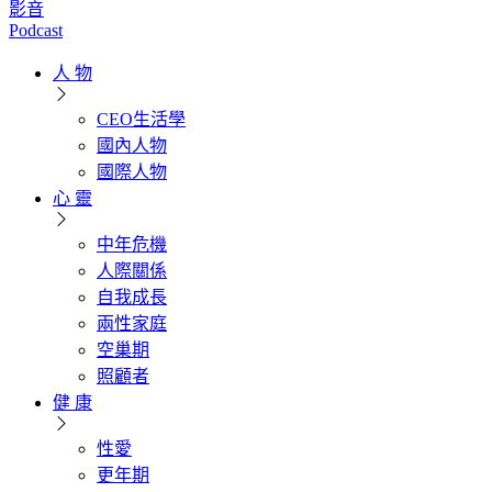
影音
Podcast
人 物
CEO生活學
國內人物
國際人物
心 靈
中年危機
人際關係
自我成長
兩性家庭
空巢期
照顧者
健 康
性愛
更年期