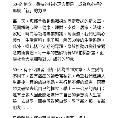
50+的創立，秉持的核心理念即是：成為您心裡的
那股「新」的力量。
每一天，您都會收到編輯採訪固定發送的新文章，
範圍橫跨心靈、健康、理財、安養、居家、法律、
家庭、時尚等領域專業知識。每兩週，我們也精心
製作「生活百科」電子報，解答50後的生活難題。
此外，還包括不定期的專題，樂於推動改變社會觀
念的新實驗。每一年的熟齡街舞MV拍攝計畫，更
讓社會大眾翻轉對50+族群的印象！
50+，有不少讀者回饋，因為看到文章，人生變得
不同了。曾有癌症的讀者寫私訊，希望我們建議人
生最後一程的旅遊地點。有行動不便的讀者，因而
想突破過去給自己的框架，攀上三千公尺的高山；
還有更多人因此開始進行了自己的夢想與人生實
驗：去遊學、開始勇敢留白髮、學了新才藝、交新
朋友……。