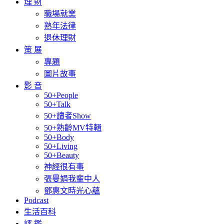
理 財
職場就業
熟年法律
退休理財
策 展
專題
圖片故事
影 音
50+People
50+Talk
50+讀者Show
50+熟齡MV特輯
50+Body
50+Living
50+Beauty
神經很有事
張曼娟我輩中人
鄧惠文時光心蘊
Podcast
生活百科
評 鑑