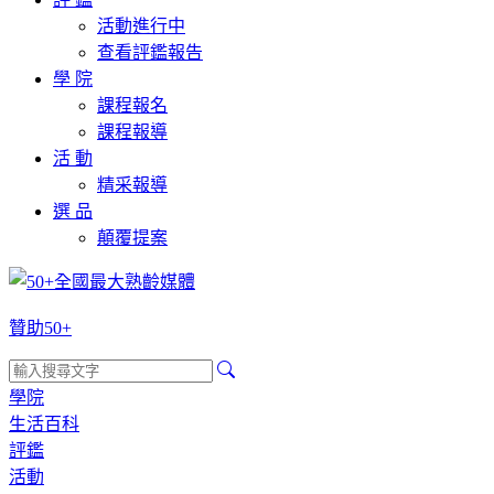
活動進行中
查看評鑑報告
學 院
課程報名
課程報導
活 動
精采報導
選 品
顛覆提案
贊助50+
學院
生活百科
評鑑
活動