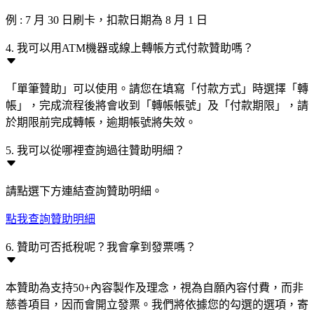
例 : 7 月 30 日刷卡，扣款日期為 8 月 1 日
4. 我可以用ATM機器或線上轉帳方式付款贊助嗎？
「單筆贊助」可以使用。請您在填寫「付款方式」時選擇「轉
帳」，完成流程後將會收到「轉帳帳號」及「付款期限」，請
於期限前完成轉帳，逾期帳號將失效。
5. 我可以從哪裡查詢過往贊助明細？
請點選下方連結查詢贊助明細。
點我查詢贊助明細
6. 贊助可否抵稅呢？我會拿到發票嗎？
本贊助為支持50+內容製作及理念，視為自願內容付費，而非
慈善項目，因而會開立發票。我們將依據您的勾選的選項，寄