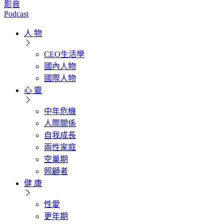
影音
Podcast
人 物
CEO生活學
國內人物
國際人物
心 靈
中年危機
人際關係
自我成長
兩性家庭
空巢期
照顧者
健 康
性愛
更年期