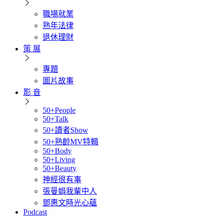
職場就業
熟年法律
退休理財
策 展
專題
圖片故事
影 音
50+People
50+Talk
50+讀者Show
50+熟齡MV特輯
50+Body
50+Living
50+Beauty
神經很有事
張曼娟我輩中人
鄧惠文時光心蘊
Podcast