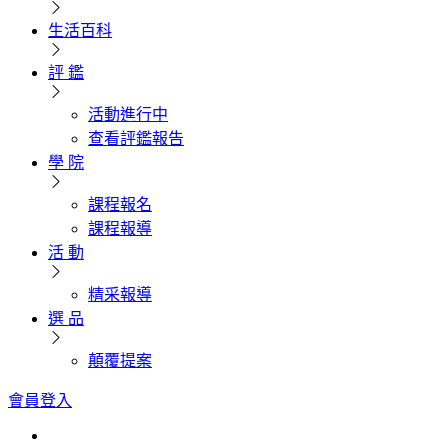
生活百科
評 鑑
活動進行中
查看評鑑報告
學 院
課程報名
課程報導
活 動
精采報導
選 品
顛覆提案
會員登入