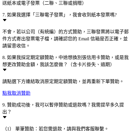
送紙本或電子發票（二聯、三聯或捐贈）
7. 如果我選擇「三聯電子發票」，我會收到紙本發票嗎?
不會，若以公司（有統編）的方式贊助，三聯發票將以電子郵
件方式寄出發票電子檔，請確認您的 Email 信箱是否正確，並
請留意收信。
8. 如果我採定期定額贊助，中途想換別張信用卡贊助，或是我
想更改贊助金額，我該怎麼做？（含卡片掛失、過期）
請點選下方連結取消原定期定額贊助，並再重新下單贊助。
點我取消贊助
9. 贊助成功後，我可以暫停贊助或退款嗎？我需提早多久提
出？
（1） 單筆贊助：若您需退款，請與我們客服聯繫。