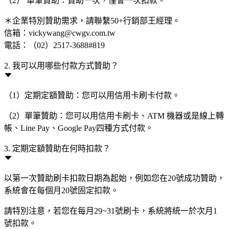
（2） 單筆贊助：贊助一次，僅會一次扣款。
＊企業特別贊助需求，請聯繫50+行銷部王經理。
信箱：vickywang@cwgv.com.tw
電話：（02）2517-3688#819
2. 我可以用哪些付款方式贊助？
（1）定期定額贊助：您可以用信用卡刷卡付款。
（2）單筆贊助：您可以用信用卡刷卡、ATM 機器或是線上轉
帳、Line Pay、Google Pay四種方式付款。
3. 定期定額贊助在何時扣款？
以第一次贊助刷卡扣款日期為起始，例如您在20號成功贊助，
系統會在每個月20號固定扣款。
請特別注意，若您在每月29~31號刷卡，系統將統一於次月1
號扣款。