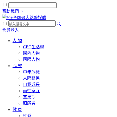
贊助我們
會員登入
人 物
CEO生活學
國內人物
國際人物
心 靈
中年危機
人際關係
自我成長
兩性家庭
空巢期
照顧者
健 康
性愛