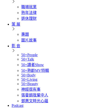
職場就業
熟年法律
退休理財
策 展
專題
圖片故事
影 音
50+People
50+Talk
50+讀者Show
50+熟齡MV特輯
50+Body
50+Living
50+Beauty
神經很有事
張曼娟我輩中人
鄧惠文時光心蘊
Podcast