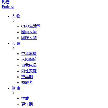
影音
Podcast
人 物
CEO生活學
國內人物
國際人物
心 靈
中年危機
人際關係
自我成長
兩性家庭
空巢期
照顧者
健 康
性愛
更年期