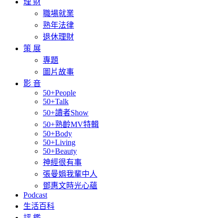
理 財
職場就業
熟年法律
退休理財
策 展
專題
圖片故事
影 音
50+People
50+Talk
50+讀者Show
50+熟齡MV特輯
50+Body
50+Living
50+Beauty
神經很有事
張曼娟我輩中人
鄧惠文時光心蘊
Podcast
生活百科
評 鑑