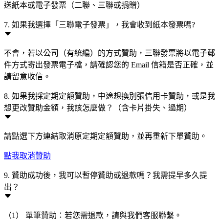
送紙本或電子發票（二聯、三聯或捐贈）
7. 如果我選擇「三聯電子發票」，我會收到紙本發票嗎?
不會，若以公司（有統編）的方式贊助，三聯發票將以電子郵
件方式寄出發票電子檔，請確認您的 Email 信箱是否正確，並
請留意收信。
8. 如果我採定期定額贊助，中途想換別張信用卡贊助，或是我
想更改贊助金額，我該怎麼做？（含卡片掛失、過期）
請點選下方連結取消原定期定額贊助，並再重新下單贊助。
點我取消贊助
9. 贊助成功後，我可以暫停贊助或退款嗎？我需提早多久提
出？
（1） 單筆贊助：若您需退款，請與我們客服聯繫。