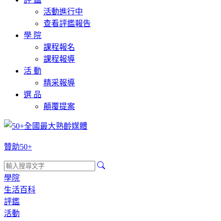
活動進行中
查看評鑑報告
學 院
課程報名
課程報導
活 動
精采報導
選 品
顛覆提案
贊助50+
學院
生活百科
評鑑
活動