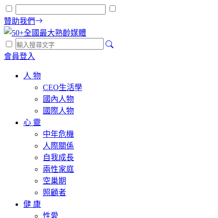
贊助我們
會員登入
人 物
CEO生活學
國內人物
國際人物
心 靈
中年危機
人際關係
自我成長
兩性家庭
空巢期
照顧者
健 康
性愛