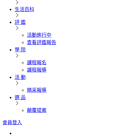
生活百科
評 鑑
活動進行中
查看評鑑報告
學 院
課程報名
課程報導
活 動
精采報導
選 品
顛覆提案
會員登入