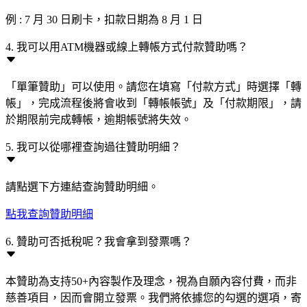
例 : 7 月 30 日刷卡，扣款日期為 8 月 1 日
4. 我可以用ATM機器或線上轉帳方式付款贊助嗎？
「單筆贊助」可以使用。請您在填寫「付款方式」時選擇「轉
帳」，完成流程後將會收到「轉帳帳號」及「付款期限」，請
於期限前完成轉帳，逾期帳號將失效。
5. 我可以從哪裡查詢過往贊助明細？
請點選下方連結查詢贊助明細。
點我查詢贊助明細
6. 贊助可否抵稅呢？我會拿到發票嗎？
本贊助為支持50+內容製作及理念，視為自願內容付費，而非
慈善項目，因而會開立發票。我們將依據您的勾選的選項，寄