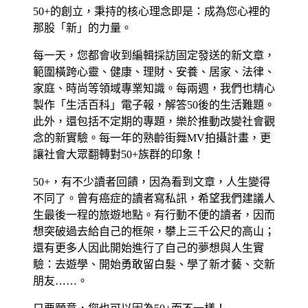
50+的創立，秉持的核心理念即是：成為您心裡的
那股「新」的力量。
每一天，您都會收到編輯採訪固定發送的新文章，
範圍橫跨心靈、健康、理財、安養、居家、法律、
家庭、時尚等領域專業知識。每兩週，我們也精心
製作「生活百科」電子報，解答50後的生活難題。
此外，還包括不定期的專題，樂於推動改變社會觀
念的新實驗。每一年的熟齡街舞MV拍攝計畫，更
讓社會大眾翻轉對50+族群的印象！
50+，有不少讀者回饋，因為看到文章，人生變得
不同了。曾有癌症的讀者寫私訊，希望我們建議人
生最後一程的旅遊地點。有行動不便的讀者，因而
想突破過去給自己的框架，攀上三千公尺的高山；
還有更多人因此開始進行了自己的夢想與人生實
驗：去遊學、開始勇敢留白髮、學了新才藝、交新
朋友……。