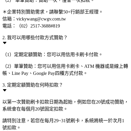
（2） 單筆贊助：贊助一次，僅會一次扣款。
＊企業特別贊助需求，請聯繫50+行銷部王經理。
信箱：vickywang@cwgv.com.tw
電話：（02）2517-3688#819
2. 我可以用哪些付款方式贊助？
（1）定期定額贊助：您可以用信用卡刷卡付款。
（2）單筆贊助：您可以用信用卡刷卡、ATM 機器或是線上轉
帳、Line Pay、Google Pay四種方式付款。
3. 定期定額贊助在何時扣款？
以第一次贊助刷卡扣款日期為起始，例如您在20號成功贊助，
系統會在每個月20號固定扣款。
請特別注意，若您在每月29~31號刷卡，系統將統一於次月1
號扣款。