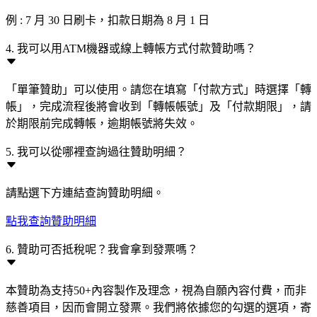
例 : 7 月 30 日刷卡，扣款日期為 8 月 1 日
4. 我可以用ATM機器或線上轉帳方式付款贊助嗎？
「單筆贊助」可以使用。請您在填寫「付款方式」時選擇「轉
帳」，完成流程後將會收到「轉帳帳號」及「付款期限」，請
於期限前完成轉帳，逾期帳號將失效。
5. 我可以從哪裡查詢過往贊助明細？
請點選下方連結查詢贊助明細。
點我查詢贊助明細
6. 贊助可否抵稅呢？我會拿到發票嗎？
本贊助為支持50+內容製作及理念，視為自願內容付費，而非
慈善項目，因而會開立發票。我們將依據您的勾選的選項，寄