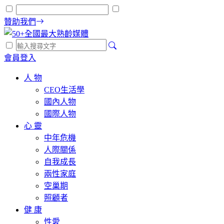
贊助我們
會員登入
人 物
CEO生活學
國內人物
國際人物
心 靈
中年危機
人際關係
自我成長
兩性家庭
空巢期
照顧者
健 康
性愛