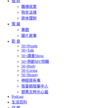
理 財
職場就業
熟年法律
退休理財
策 展
專題
圖片故事
影 音
50+People
50+Talk
50+讀者Show
50+熟齡MV特輯
50+Body
50+Living
50+Beauty
神經很有事
張曼娟我輩中人
鄧惠文時光心蘊
Podcast
生活百科
評 鑑