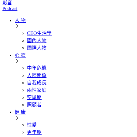
影音
Podcast
人 物
CEO生活學
國內人物
國際人物
心 靈
中年危機
人際關係
自我成長
兩性家庭
空巢期
照顧者
健 康
性愛
更年期