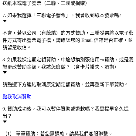
送紙本或電子發票（二聯、三聯或捐贈）
7. 如果我選擇「三聯電子發票」，我會收到紙本發票嗎?
不會，若以公司（有統編）的方式贊助，三聯發票將以電子郵
件方式寄出發票電子檔，請確認您的 Email 信箱是否正確，並
請留意收信。
8. 如果我採定期定額贊助，中途想換別張信用卡贊助，或是我
想更改贊助金額，我該怎麼做？（含卡片掛失、過期）
請點選下方連結取消原定期定額贊助，並再重新下單贊助。
點我取消贊助
9. 贊助成功後，我可以暫停贊助或退款嗎？我需提早多久提
出？
（1） 單筆贊助：若您需退款，請與我們客服聯繫。