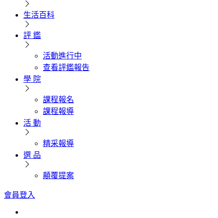
生活百科
評 鑑
活動進行中
查看評鑑報告
學 院
課程報名
課程報導
活 動
精采報導
選 品
顛覆提案
會員登入