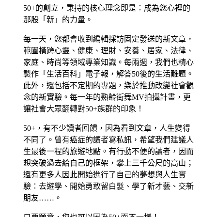
50+的創立，秉持的核心理念即是：成為您心裡的
那股「新」的力量。
每一天，您都會收到編輯採訪固定發送的新文章，
範圍橫跨心靈、健康、理財、安養、居家、法律、
家庭、時尚等領域專業知識。每兩週，我們也精心
製作「生活百科」電子報，解答50後的生活難題。
此外，還包括不定期的專題，樂於推動改變社會觀
念的新實驗。每一年的熟齡街舞MV拍攝計畫，更
讓社會大眾翻轉對50+族群的印象！
50+，有不少讀者回饋，因為看到文章，人生變得
不同了。曾有癌症的讀者寫私訊，希望我們建議人
生最後一程的旅遊地點。有行動不便的讀者，因而
想突破過去給自己的框架，攀上三千公尺的高山；
還有更多人因此開始進行了自己的夢想與人生實
驗：去遊學、開始勇敢留白髮、學了新才藝、交新
朋友……。