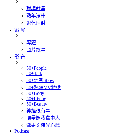
職場就業
熟年法律
退休理財
策 展
專題
圖片故事
影 音
50+People
50+Talk
50+讀者Show
50+熟齡MV特輯
50+Body
50+Living
50+Beauty
神經很有事
張曼娟我輩中人
鄧惠文時光心蘊
Podcast