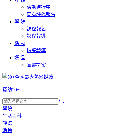
活動進行中
查看評鑑報告
學 院
課程報名
課程報導
活 動
精采報導
選 品
顛覆提案
贊助50+
學院
生活百科
評鑑
活動