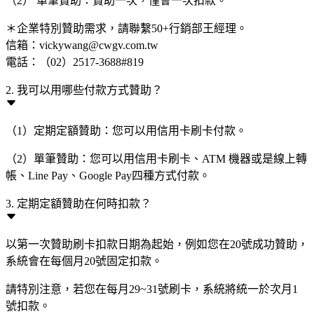
（2） 單筆贊助：贊助一次，僅會一次扣款。
＊企業特別贊助需求，請聯繫50+行銷部王經理。
信箱：vickywang@cwgv.com.tw
電話：（02）2517-3688#819
2. 我可以用哪些付款方式贊助？
（1）定期定額贊助：您可以用信用卡刷卡付款。
（2）單筆贊助：您可以用信用卡刷卡、ATM 機器或是線上轉
帳、Line Pay、Google Pay四種方式付款。
3. 定期定額贊助在何時扣款？
以第一次贊助刷卡扣款日期為起始，例如您在20號成功贊助，
系統會在每個月20號固定扣款。
請特別注意，若您在每月29~31號刷卡，系統將統一於次月1
號扣款。