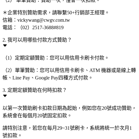
（2） 單筆贊助：贊助一次，僅會一次扣款。
＊企業特別贊助需求，請聯繫50+行銷部王經理。
信箱：vickywang@cwgv.com.tw
電話：（02）2517-3688#819
2. 我可以用哪些付款方式贊助？
（1）定期定額贊助：您可以用信用卡刷卡付款。
（2）單筆贊助：您可以用信用卡刷卡、ATM 機器或是線上轉
帳、Line Pay、Google Pay四種方式付款。
3. 定期定額贊助在何時扣款？
以第一次贊助刷卡扣款日期為起始，例如您在20號成功贊助，
系統會在每個月20號固定扣款。
請特別注意，若您在每月29~31號刷卡，系統將統一於次月1
號扣款。