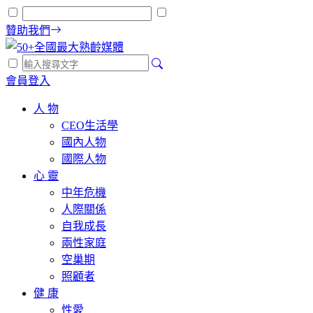
贊助我們
會員登入
人 物
CEO生活學
國內人物
國際人物
心 靈
中年危機
人際關係
自我成長
兩性家庭
空巢期
照顧者
健 康
性愛