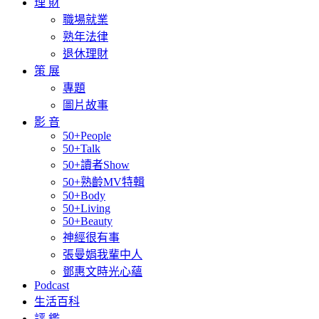
理 財
職場就業
熟年法律
退休理財
策 展
專題
圖片故事
影 音
50+People
50+Talk
50+讀者Show
50+熟齡MV特輯
50+Body
50+Living
50+Beauty
神經很有事
張曼娟我輩中人
鄧惠文時光心蘊
Podcast
生活百科
評 鑑