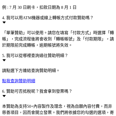
例 : 7 月 30 日刷卡，扣款日期為 8 月 1 日
4. 我可以用ATM機器或線上轉帳方式付款贊助嗎？
「單筆贊助」可以使用。請您在填寫「付款方式」時選擇「轉
帳」，完成流程後將會收到「轉帳帳號」及「付款期限」，請
於期限前完成轉帳，逾期帳號將失效。
5. 我可以從哪裡查詢過往贊助明細？
請點選下方連結查詢贊助明細。
點我查詢贊助明細
6. 贊助可否抵稅呢？我會拿到發票嗎？
本贊助為支持50+內容製作及理念，視為自願內容付費，而非
慈善項目，因而會開立發票。我們將依據您的勾選的選項，寄