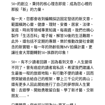
50+的創立，秉持的核心理念即是：成為您心裡的
那股「新」的力量。
每一天，您都會收到編輯採訪固定發送的新文章，
範圍橫跨心靈、健康、理財、安養、居家、法律、
家庭、時尚等領域專業知識。每兩週，我們也精心
製作「生活百科」電子報，解答50後的生活難題。
此外，還包括不定期的專題，樂於推動改變社會觀
念的新實驗。每一年的熟齡街舞MV拍攝計畫，更
讓社會大眾翻轉對50+族群的印象！
50+，有不少讀者回饋，因為看到文章，人生變得
不同了。曾有癌症的讀者寫私訊，希望我們建議人
生最後一程的旅遊地點。有行動不便的讀者，因而
想突破過去給自己的框架，攀上三千公尺的高山；
還有更多人因此開始進行了自己的夢想與人生實
驗：去遊學、開始勇敢留白髮、學了新才藝、交新
朋友……。