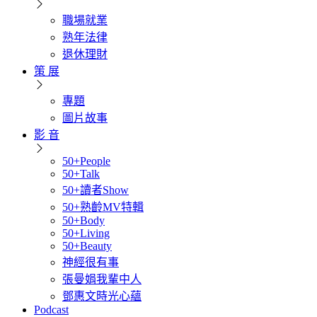
職場就業
熟年法律
退休理財
策 展
專題
圖片故事
影 音
50+People
50+Talk
50+讀者Show
50+熟齡MV特輯
50+Body
50+Living
50+Beauty
神經很有事
張曼娟我輩中人
鄧惠文時光心蘊
Podcast