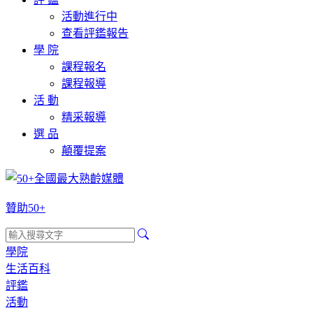
活動進行中
查看評鑑報告
學 院
課程報名
課程報導
活 動
精采報導
選 品
顛覆提案
贊助50+
學院
生活百科
評鑑
活動