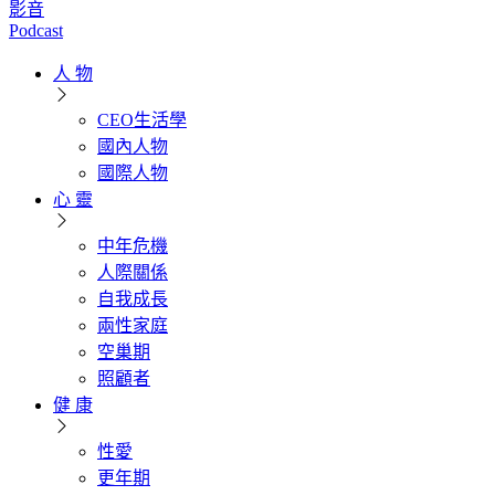
影音
Podcast
人 物
CEO生活學
國內人物
國際人物
心 靈
中年危機
人際關係
自我成長
兩性家庭
空巢期
照顧者
健 康
性愛
更年期