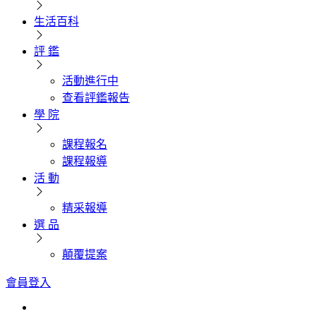
生活百科
評 鑑
活動進行中
查看評鑑報告
學 院
課程報名
課程報導
活 動
精采報導
選 品
顛覆提案
會員登入