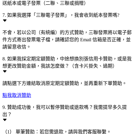
送紙本或電子發票（二聯、三聯或捐贈）
7. 如果我選擇「三聯電子發票」，我會收到紙本發票嗎?
不會，若以公司（有統編）的方式贊助，三聯發票將以電子郵
件方式寄出發票電子檔，請確認您的 Email 信箱是否正確，並
請留意收信。
8. 如果我採定期定額贊助，中途想換別張信用卡贊助，或是我
想更改贊助金額，我該怎麼做？（含卡片掛失、過期）
請點選下方連結取消原定期定額贊助，並再重新下單贊助。
點我取消贊助
9. 贊助成功後，我可以暫停贊助或退款嗎？我需提早多久提
出？
（1） 單筆贊助：若您需退款，請與我們客服聯繫。