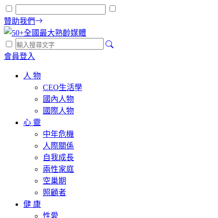
贊助我們
會員登入
人 物
CEO生活學
國內人物
國際人物
心 靈
中年危機
人際關係
自我成長
兩性家庭
空巢期
照顧者
健 康
性愛