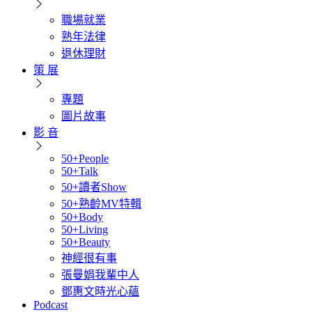
職場就業
熟年法律
退休理財
策 展
專題
圖片故事
影 音
50+People
50+Talk
50+讀者Show
50+熟齡MV特輯
50+Body
50+Living
50+Beauty
神經很有事
張曼娟我輩中人
鄧惠文時光心蘊
Podcast