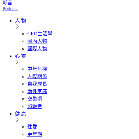
影音
Podcast
人 物
CEO生活學
國內人物
國際人物
心 靈
中年危機
人際關係
自我成長
兩性家庭
空巢期
照顧者
健 康
性愛
更年期