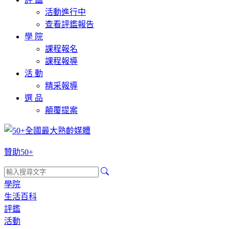
活動進行中
查看評鑑報告
學 院
課程報名
課程報導
活 動
精采報導
選 品
顛覆提案
贊助50+
學院
生活百科
評鑑
活動