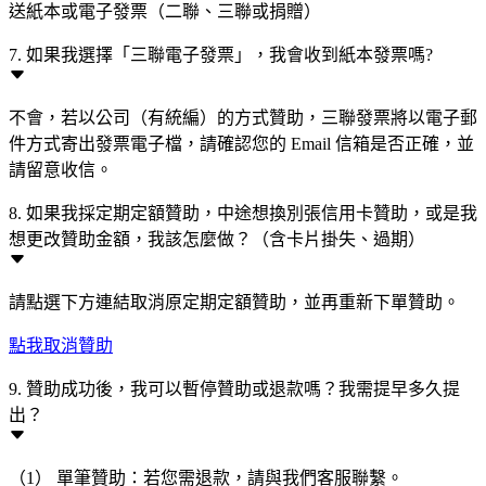
送紙本或電子發票（二聯、三聯或捐贈）
7. 如果我選擇「三聯電子發票」，我會收到紙本發票嗎?
不會，若以公司（有統編）的方式贊助，三聯發票將以電子郵
件方式寄出發票電子檔，請確認您的 Email 信箱是否正確，並
請留意收信。
8. 如果我採定期定額贊助，中途想換別張信用卡贊助，或是我
想更改贊助金額，我該怎麼做？（含卡片掛失、過期）
請點選下方連結取消原定期定額贊助，並再重新下單贊助。
點我取消贊助
9. 贊助成功後，我可以暫停贊助或退款嗎？我需提早多久提
出？
（1） 單筆贊助：若您需退款，請與我們客服聯繫。