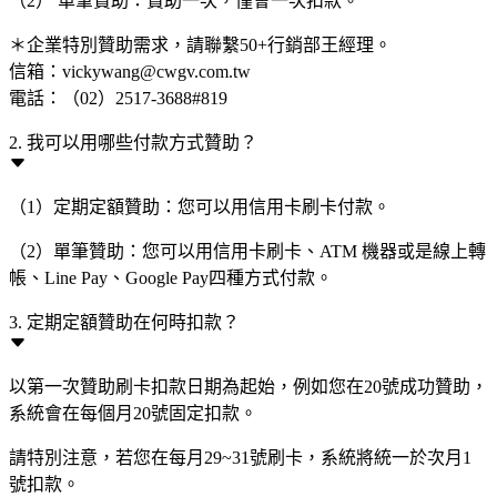
（2） 單筆贊助：贊助一次，僅會一次扣款。
＊企業特別贊助需求，請聯繫50+行銷部王經理。
信箱：vickywang@cwgv.com.tw
電話：（02）2517-3688#819
2. 我可以用哪些付款方式贊助？
（1）定期定額贊助：您可以用信用卡刷卡付款。
（2）單筆贊助：您可以用信用卡刷卡、ATM 機器或是線上轉
帳、Line Pay、Google Pay四種方式付款。
3. 定期定額贊助在何時扣款？
以第一次贊助刷卡扣款日期為起始，例如您在20號成功贊助，
系統會在每個月20號固定扣款。
請特別注意，若您在每月29~31號刷卡，系統將統一於次月1
號扣款。