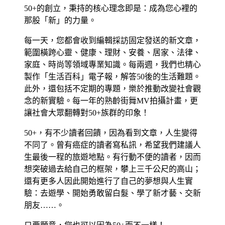
50+的創立，秉持的核心理念即是：成為您心裡的
那股「新」的力量。
每一天，您都會收到編輯採訪固定發送的新文章，
範圍橫跨心靈、健康、理財、安養、居家、法律、
家庭、時尚等領域專業知識。每兩週，我們也精心
製作「生活百科」電子報，解答50後的生活難題。
此外，還包括不定期的專題，樂於推動改變社會觀
念的新實驗。每一年的熟齡街舞MV拍攝計畫，更
讓社會大眾翻轉對50+族群的印象！
50+，有不少讀者回饋，因為看到文章，人生變得
不同了。曾有癌症的讀者寫私訊，希望我們建議人
生最後一程的旅遊地點。有行動不便的讀者，因而
想突破過去給自己的框架，攀上三千公尺的高山；
還有更多人因此開始進行了自己的夢想與人生實
驗：去遊學、開始勇敢留白髮、學了新才藝、交新
朋友……。