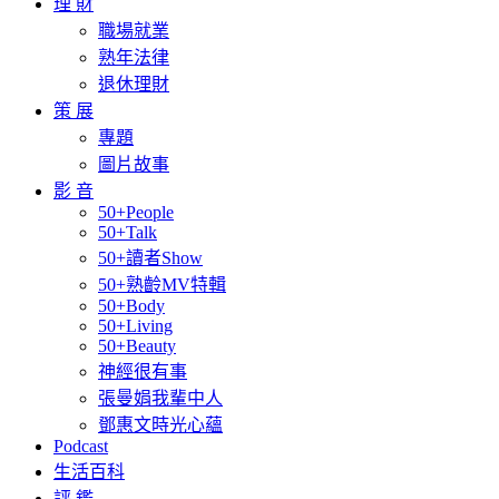
理 財
職場就業
熟年法律
退休理財
策 展
專題
圖片故事
影 音
50+People
50+Talk
50+讀者Show
50+熟齡MV特輯
50+Body
50+Living
50+Beauty
神經很有事
張曼娟我輩中人
鄧惠文時光心蘊
Podcast
生活百科
評 鑑