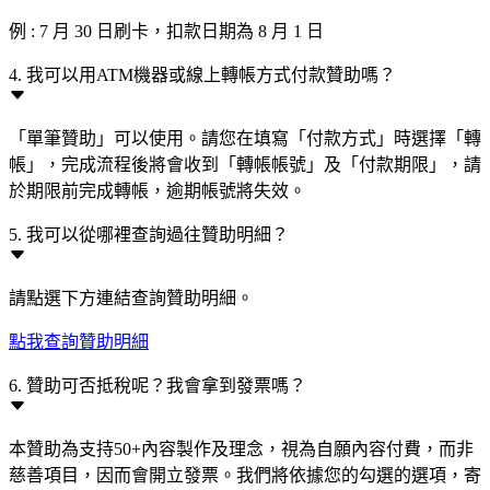
例 : 7 月 30 日刷卡，扣款日期為 8 月 1 日
4. 我可以用ATM機器或線上轉帳方式付款贊助嗎？
「單筆贊助」可以使用。請您在填寫「付款方式」時選擇「轉
帳」，完成流程後將會收到「轉帳帳號」及「付款期限」，請
於期限前完成轉帳，逾期帳號將失效。
5. 我可以從哪裡查詢過往贊助明細？
請點選下方連結查詢贊助明細。
點我查詢贊助明細
6. 贊助可否抵稅呢？我會拿到發票嗎？
本贊助為支持50+內容製作及理念，視為自願內容付費，而非
慈善項目，因而會開立發票。我們將依據您的勾選的選項，寄