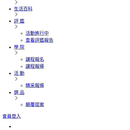
生活百科
評 鑑
活動進行中
查看評鑑報告
學 院
課程報名
課程報導
活 動
精采報導
選 品
顛覆提案
會員登入