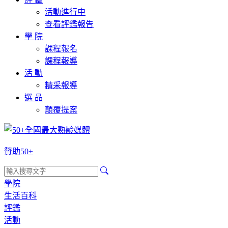
活動進行中
查看評鑑報告
學 院
課程報名
課程報導
活 動
精采報導
選 品
顛覆提案
贊助50+
學院
生活百科
評鑑
活動