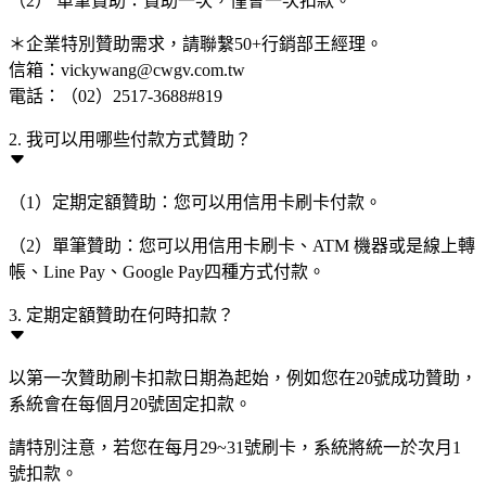
（2） 單筆贊助：贊助一次，僅會一次扣款。
＊企業特別贊助需求，請聯繫50+行銷部王經理。
信箱：vickywang@cwgv.com.tw
電話：（02）2517-3688#819
2. 我可以用哪些付款方式贊助？
（1）定期定額贊助：您可以用信用卡刷卡付款。
（2）單筆贊助：您可以用信用卡刷卡、ATM 機器或是線上轉
帳、Line Pay、Google Pay四種方式付款。
3. 定期定額贊助在何時扣款？
以第一次贊助刷卡扣款日期為起始，例如您在20號成功贊助，
系統會在每個月20號固定扣款。
請特別注意，若您在每月29~31號刷卡，系統將統一於次月1
號扣款。