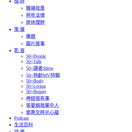
理 財
職場就業
熟年法律
退休理財
策 展
專題
圖片故事
影 音
50+People
50+Talk
50+讀者Show
50+熟齡MV特輯
50+Body
50+Living
50+Beauty
神經很有事
張曼娟我輩中人
鄧惠文時光心蘊
Podcast
生活百科
評 鑑