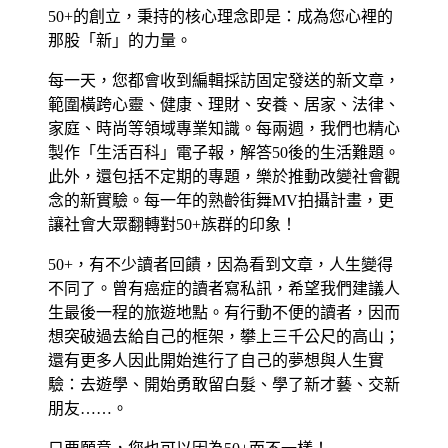
50+的創立，秉持的核心理念即是：成為您心裡的
那股「新」的力量。
每一天，您都會收到編輯採訪固定發送的新文章，
範圍橫跨心靈、健康、理財、安養、居家、法律、
家庭、時尚等領域專業知識。每兩週，我們也精心
製作「生活百科」電子報，解答50後的生活難題。
此外，還包括不定期的專題，樂於推動改變社會觀
念的新實驗。每一年的熟齡街舞MV拍攝計畫，更
讓社會大眾翻轉對50+族群的印象！
50+，有不少讀者回饋，因為看到文章，人生變得
不同了。曾有癌症的讀者寫私訊，希望我們建議人
生最後一程的旅遊地點。有行動不便的讀者，因而
想突破過去給自己的框架，攀上三千公尺的高山；
還有更多人因此開始進行了自己的夢想與人生實
驗：去遊學、開始勇敢留白髮、學了新才藝、交新
朋友……。