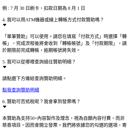
例 : 7 月 30 日刷卡，扣款日期為 8 月 1 日
4. 我可以用ATM機器或線上轉帳方式付款贊助嗎？
「單筆贊助」可以使用。請您在填寫「付款方式」時選擇「轉
帳」，完成流程後將會收到「轉帳帳號」及「付款期限」，請
於期限前完成轉帳，逾期帳號將失效。
5. 我可以從哪裡查詢過往贊助明細？
請點選下方連結查詢贊助明細。
點我查詢贊助明細
6. 贊助可否抵稅呢？我會拿到發票嗎？
本贊助為支持50+內容製作及理念，視為自願內容付費，而非
慈善項目，因而會開立發票。我們將依據您的勾選的選項，寄