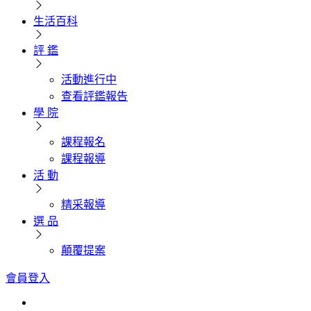
生活百科
評 鑑
活動進行中
查看評鑑報告
學 院
課程報名
課程報導
活 動
精采報導
選 品
顛覆提案
會員登入