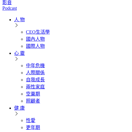
影音
Podcast
人 物
CEO生活學
國內人物
國際人物
心 靈
中年危機
人際關係
自我成長
兩性家庭
空巢期
照顧者
健 康
性愛
更年期