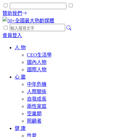
贊助我們
會員登入
人 物
CEO生活學
國內人物
國際人物
心 靈
中年危機
人際關係
自我成長
兩性家庭
空巢期
照顧者
健 康
性愛