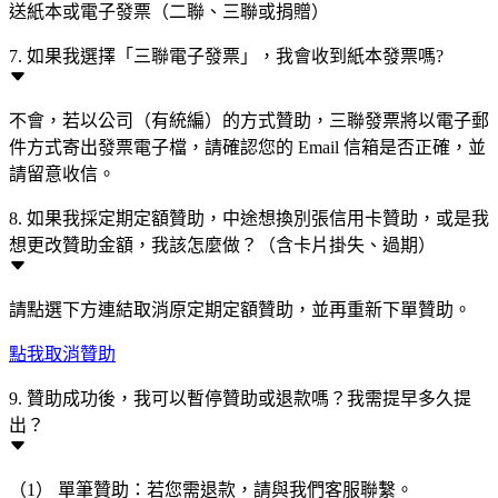
送紙本或電子發票（二聯、三聯或捐贈）
7. 如果我選擇「三聯電子發票」，我會收到紙本發票嗎?
不會，若以公司（有統編）的方式贊助，三聯發票將以電子郵
件方式寄出發票電子檔，請確認您的 Email 信箱是否正確，並
請留意收信。
8. 如果我採定期定額贊助，中途想換別張信用卡贊助，或是我
想更改贊助金額，我該怎麼做？（含卡片掛失、過期）
請點選下方連結取消原定期定額贊助，並再重新下單贊助。
點我取消贊助
9. 贊助成功後，我可以暫停贊助或退款嗎？我需提早多久提
出？
（1） 單筆贊助：若您需退款，請與我們客服聯繫。