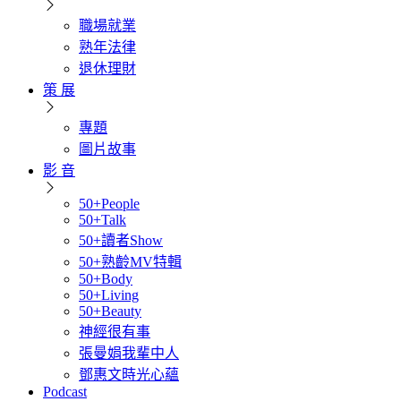
職場就業
熟年法律
退休理財
策 展
專題
圖片故事
影 音
50+People
50+Talk
50+讀者Show
50+熟齡MV特輯
50+Body
50+Living
50+Beauty
神經很有事
張曼娟我輩中人
鄧惠文時光心蘊
Podcast