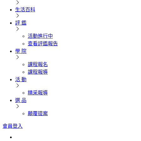
生活百科
評 鑑
活動進行中
查看評鑑報告
學 院
課程報名
課程報導
活 動
精采報導
選 品
顛覆提案
會員登入