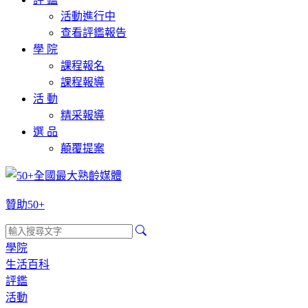
活動進行中
查看評鑑報告
學 院
課程報名
課程報導
活 動
精采報導
選 品
顛覆提案
贊助50+
學院
生活百科
評鑑
活動