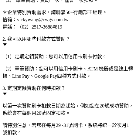
（2） 單筆贊助：贊助一次，僅會一次扣款。
＊企業特別贊助需求，請聯繫50+行銷部王經理。
信箱：vickywang@cwgv.com.tw
電話：（02）2517-3688#819
2. 我可以用哪些付款方式贊助？
（1）定期定額贊助：您可以用信用卡刷卡付款。
（2）單筆贊助：您可以用信用卡刷卡、ATM 機器或是線上轉
帳、Line Pay、Google Pay四種方式付款。
3. 定期定額贊助在何時扣款？
以第一次贊助刷卡扣款日期為起始，例如您在20號成功贊助，
系統會在每個月20號固定扣款。
請特別注意，若您在每月29~31號刷卡，系統將統一於次月1
號扣款。