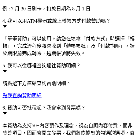
例 : 7 月 30 日刷卡，扣款日期為 8 月 1 日
4. 我可以用ATM機器或線上轉帳方式付款贊助嗎？
「單筆贊助」可以使用。請您在填寫「付款方式」時選擇「轉
帳」，完成流程後將會收到「轉帳帳號」及「付款期限」，請
於期限前完成轉帳，逾期帳號將失效。
5. 我可以從哪裡查詢過往贊助明細？
請點選下方連結查詢贊助明細。
點我查詢贊助明細
6. 贊助可否抵稅呢？我會拿到發票嗎？
本贊助為支持50+內容製作及理念，視為自願內容付費，而非
慈善項目，因而會開立發票。我們將依據您的勾選的選項，寄