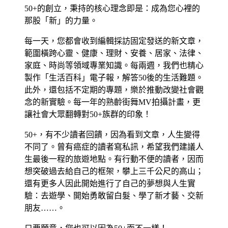
50+的創立，秉持的核心理念即是：成為您心裡的
那股「新」的力量。
每一天，您都會收到編輯採訪固定發送的新文章，
範圍橫跨心靈、健康、理財、安養、居家、法律、
家庭、時尚等領域專業知識。每兩週，我們也精心
製作「生活百科」電子報，解答50後的生活難題。
此外，還包括不定期的專題，樂於推動改變社會觀
念的新實驗。每一年的熟齡街舞MV拍攝計畫，更
讓社會大眾翻轉對50+族群的印象！
50+，有不少讀者回饋，因為看到文章，人生變得
不同了。曾有癌症的讀者寫私訊，希望我們建議人
生最後一程的旅遊地點。有行動不便的讀者，因而
想突破過去給自己的框架，攀上三千公尺的高山；
還有更多人因此開始進行了自己的夢想與人生實
驗：去遊學、開始勇敢留白髮、學了新才藝、交新
朋友……。