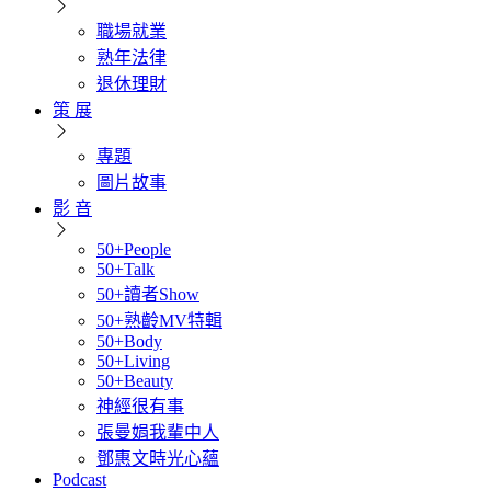
職場就業
熟年法律
退休理財
策 展
專題
圖片故事
影 音
50+People
50+Talk
50+讀者Show
50+熟齡MV特輯
50+Body
50+Living
50+Beauty
神經很有事
張曼娟我輩中人
鄧惠文時光心蘊
Podcast