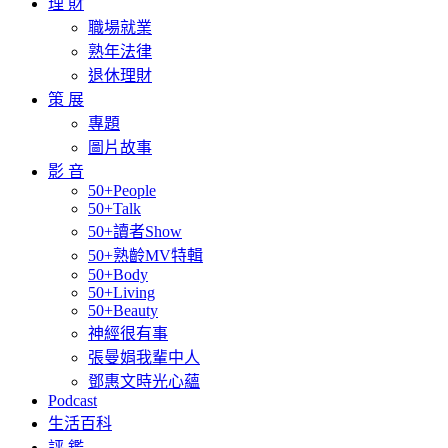
理 財
職場就業
熟年法律
退休理財
策 展
專題
圖片故事
影 音
50+People
50+Talk
50+讀者Show
50+熟齡MV特輯
50+Body
50+Living
50+Beauty
神經很有事
張曼娟我輩中人
鄧惠文時光心蘊
Podcast
生活百科
評 鑑