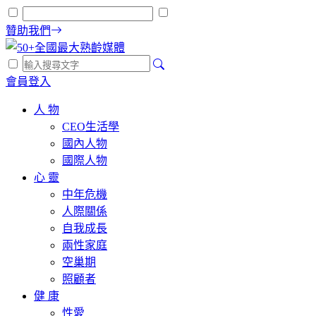
贊助我們
會員登入
人 物
CEO生活學
國內人物
國際人物
心 靈
中年危機
人際關係
自我成長
兩性家庭
空巢期
照顧者
健 康
性愛