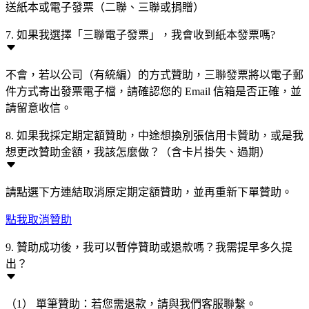
送紙本或電子發票（二聯、三聯或捐贈）
7. 如果我選擇「三聯電子發票」，我會收到紙本發票嗎?
不會，若以公司（有統編）的方式贊助，三聯發票將以電子郵
件方式寄出發票電子檔，請確認您的 Email 信箱是否正確，並
請留意收信。
8. 如果我採定期定額贊助，中途想換別張信用卡贊助，或是我
想更改贊助金額，我該怎麼做？（含卡片掛失、過期）
請點選下方連結取消原定期定額贊助，並再重新下單贊助。
點我取消贊助
9. 贊助成功後，我可以暫停贊助或退款嗎？我需提早多久提
出？
（1） 單筆贊助：若您需退款，請與我們客服聯繫。