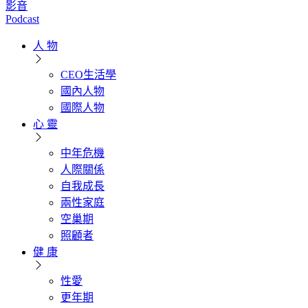
影音
Podcast
人 物
CEO生活學
國內人物
國際人物
心 靈
中年危機
人際關係
自我成長
兩性家庭
空巢期
照顧者
健 康
性愛
更年期