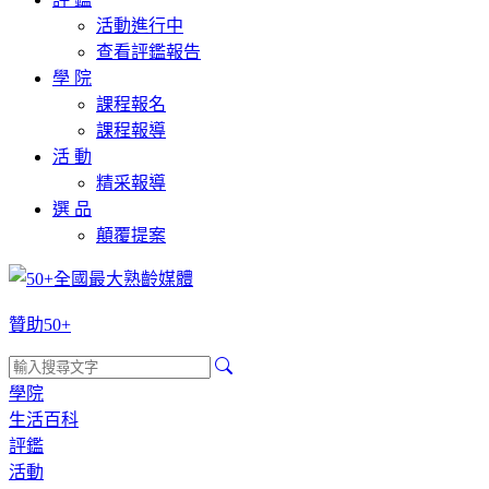
活動進行中
查看評鑑報告
學 院
課程報名
課程報導
活 動
精采報導
選 品
顛覆提案
贊助50+
學院
生活百科
評鑑
活動