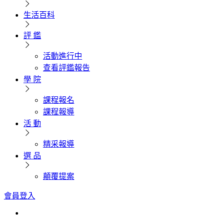
生活百科
評 鑑
活動進行中
查看評鑑報告
學 院
課程報名
課程報導
活 動
精采報導
選 品
顛覆提案
會員登入