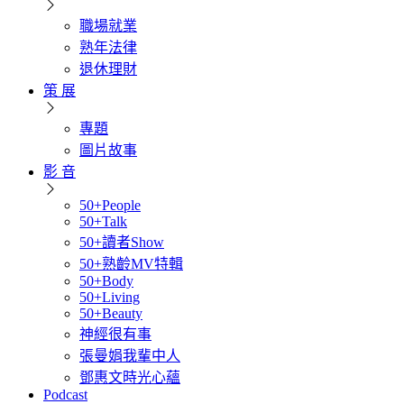
職場就業
熟年法律
退休理財
策 展
專題
圖片故事
影 音
50+People
50+Talk
50+讀者Show
50+熟齡MV特輯
50+Body
50+Living
50+Beauty
神經很有事
張曼娟我輩中人
鄧惠文時光心蘊
Podcast