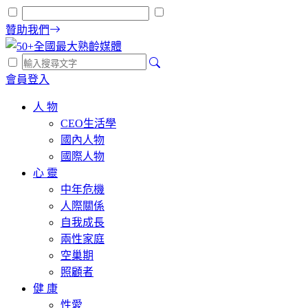
贊助我們
會員登入
人 物
CEO生活學
國內人物
國際人物
心 靈
中年危機
人際關係
自我成長
兩性家庭
空巢期
照顧者
健 康
性愛