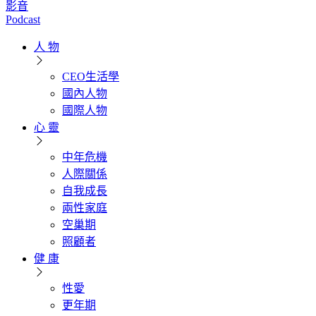
影音
Podcast
人 物
CEO生活學
國內人物
國際人物
心 靈
中年危機
人際關係
自我成長
兩性家庭
空巢期
照顧者
健 康
性愛
更年期