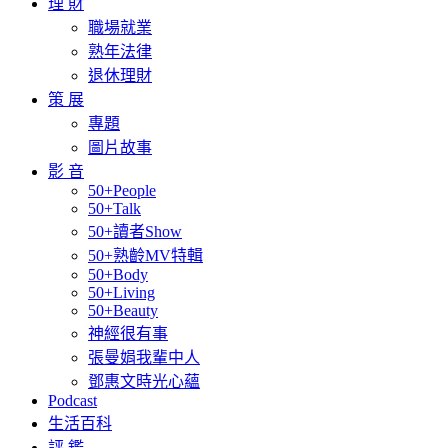
理 財
職場就業
熟年法律
退休理財
策 展
專題
圖片故事
影 音
50+People
50+Talk
50+讀者Show
50+熟齡MV特輯
50+Body
50+Living
50+Beauty
神經很有事
張曼娟我輩中人
鄧惠文時光心蘊
Podcast
生活百科
評 鑑