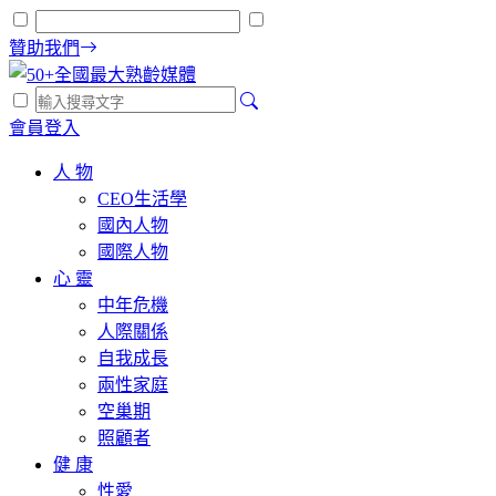
贊助我們
會員登入
人 物
CEO生活學
國內人物
國際人物
心 靈
中年危機
人際關係
自我成長
兩性家庭
空巢期
照顧者
健 康
性愛