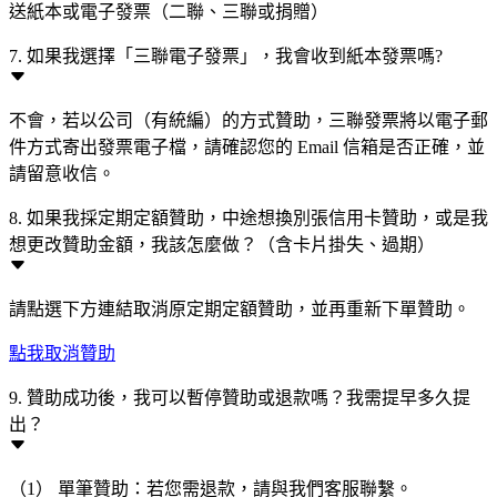
送紙本或電子發票（二聯、三聯或捐贈）
7. 如果我選擇「三聯電子發票」，我會收到紙本發票嗎?
不會，若以公司（有統編）的方式贊助，三聯發票將以電子郵
件方式寄出發票電子檔，請確認您的 Email 信箱是否正確，並
請留意收信。
8. 如果我採定期定額贊助，中途想換別張信用卡贊助，或是我
想更改贊助金額，我該怎麼做？（含卡片掛失、過期）
請點選下方連結取消原定期定額贊助，並再重新下單贊助。
點我取消贊助
9. 贊助成功後，我可以暫停贊助或退款嗎？我需提早多久提
出？
（1） 單筆贊助：若您需退款，請與我們客服聯繫。