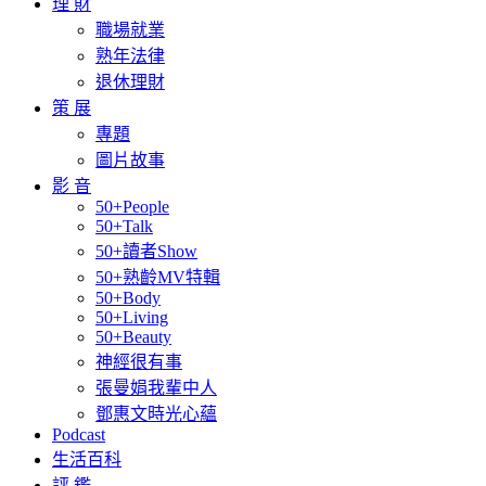
理 財
職場就業
熟年法律
退休理財
策 展
專題
圖片故事
影 音
50+People
50+Talk
50+讀者Show
50+熟齡MV特輯
50+Body
50+Living
50+Beauty
神經很有事
張曼娟我輩中人
鄧惠文時光心蘊
Podcast
生活百科
評 鑑