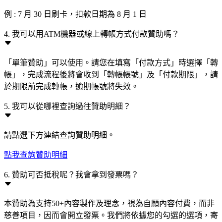
例 : 7 月 30 日刷卡，扣款日期為 8 月 1 日
4. 我可以用ATM機器或線上轉帳方式付款贊助嗎？
「單筆贊助」可以使用。請您在填寫「付款方式」時選擇「轉
帳」，完成流程後將會收到「轉帳帳號」及「付款期限」，請
於期限前完成轉帳，逾期帳號將失效。
5. 我可以從哪裡查詢過往贊助明細？
請點選下方連結查詢贊助明細。
點我查詢贊助明細
6. 贊助可否抵稅呢？我會拿到發票嗎？
本贊助為支持50+內容製作及理念，視為自願內容付費，而非
慈善項目，因而會開立發票。我們將依據您的勾選的選項，寄