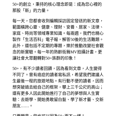
50+的創立，秉持的核心理念即是：成為您心裡的
那股「新」的力量。
每一天，您都會收到編輯採訪固定發送的新文章，
範圍橫跨心靈、健康、理財、安養、居家、法律、
家庭、時尚等領域專業知識。每兩週，我們也精心
製作「生活百科」電子報，解答50後的生活難題。
此外，還包括不定期的專題，樂於推動改變社會觀
念的新實驗。每一年的熟齡街舞MV拍攝計畫，更
讓社會大眾翻轉對50+族群的印象！
50+，有不少讀者回饋，因為看到文章，人生變得
不同了。曾有癌症的讀者寫私訊，希望我們建議人
生最後一程的旅遊地點。有行動不便的讀者，因而
想突破過去給自己的框架，攀上三千公尺的高山；
還有更多人因此開始進行了自己的夢想與人生實
驗：去遊學、開始勇敢留白髮、學了新才藝、交新
朋友……。