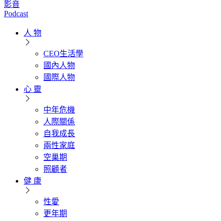
影音
Podcast
人 物
CEO生活學
國內人物
國際人物
心 靈
中年危機
人際關係
自我成長
兩性家庭
空巢期
照顧者
健 康
性愛
更年期