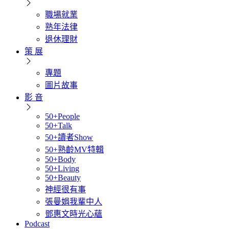
職場就業
熟年法律
退休理財
策 展
專題
圖片故事
影 音
50+People
50+Talk
50+讀者Show
50+熟齡MV特輯
50+Body
50+Living
50+Beauty
神經很有事
張曼娟我輩中人
鄧惠文時光心蘊
Podcast