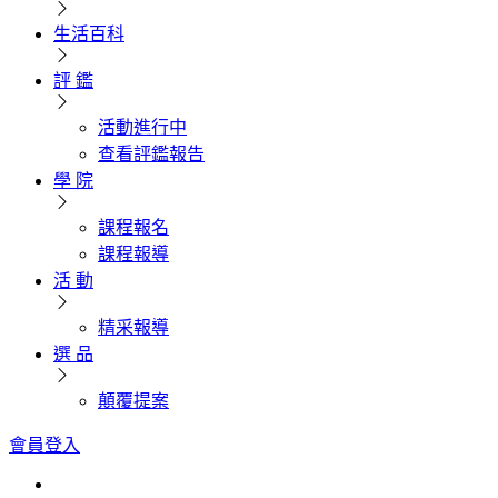
生活百科
評 鑑
活動進行中
查看評鑑報告
學 院
課程報名
課程報導
活 動
精采報導
選 品
顛覆提案
會員登入