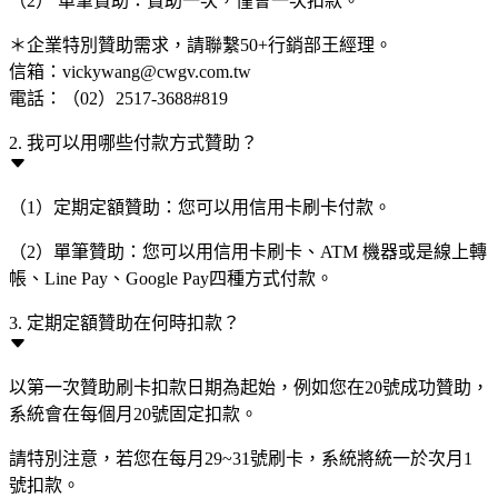
（2） 單筆贊助：贊助一次，僅會一次扣款。
＊企業特別贊助需求，請聯繫50+行銷部王經理。
信箱：vickywang@cwgv.com.tw
電話：（02）2517-3688#819
2. 我可以用哪些付款方式贊助？
（1）定期定額贊助：您可以用信用卡刷卡付款。
（2）單筆贊助：您可以用信用卡刷卡、ATM 機器或是線上轉
帳、Line Pay、Google Pay四種方式付款。
3. 定期定額贊助在何時扣款？
以第一次贊助刷卡扣款日期為起始，例如您在20號成功贊助，
系統會在每個月20號固定扣款。
請特別注意，若您在每月29~31號刷卡，系統將統一於次月1
號扣款。