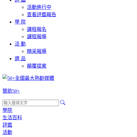
活動進行中
查看評鑑報告
學 院
課程報名
課程報導
活 動
精采報導
選 品
顛覆提案
贊助50+
學院
生活百科
評鑑
活動