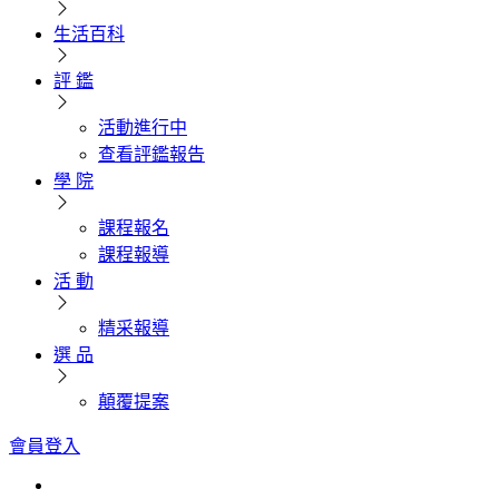
生活百科
評 鑑
活動進行中
查看評鑑報告
學 院
課程報名
課程報導
活 動
精采報導
選 品
顛覆提案
會員登入