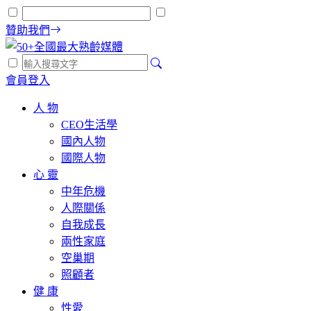
贊助我們
會員登入
人 物
CEO生活學
國內人物
國際人物
心 靈
中年危機
人際關係
自我成長
兩性家庭
空巢期
照顧者
健 康
性愛