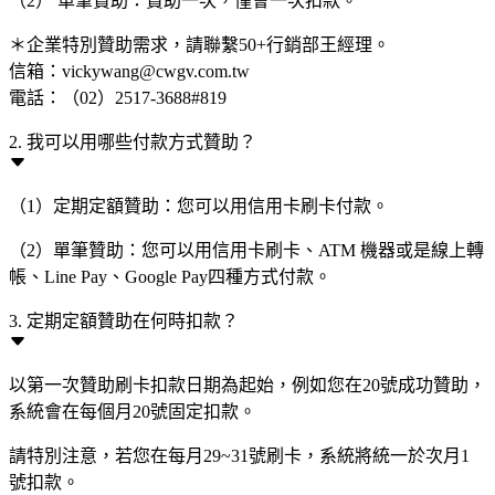
（2） 單筆贊助：贊助一次，僅會一次扣款。
＊企業特別贊助需求，請聯繫50+行銷部王經理。
信箱：vickywang@cwgv.com.tw
電話：（02）2517-3688#819
2. 我可以用哪些付款方式贊助？
（1）定期定額贊助：您可以用信用卡刷卡付款。
（2）單筆贊助：您可以用信用卡刷卡、ATM 機器或是線上轉
帳、Line Pay、Google Pay四種方式付款。
3. 定期定額贊助在何時扣款？
以第一次贊助刷卡扣款日期為起始，例如您在20號成功贊助，
系統會在每個月20號固定扣款。
請特別注意，若您在每月29~31號刷卡，系統將統一於次月1
號扣款。