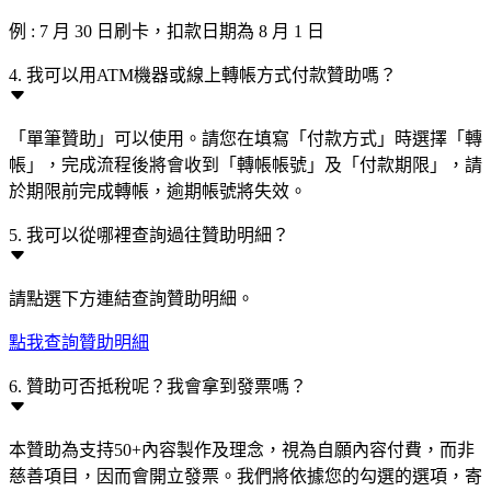
例 : 7 月 30 日刷卡，扣款日期為 8 月 1 日
4. 我可以用ATM機器或線上轉帳方式付款贊助嗎？
「單筆贊助」可以使用。請您在填寫「付款方式」時選擇「轉
帳」，完成流程後將會收到「轉帳帳號」及「付款期限」，請
於期限前完成轉帳，逾期帳號將失效。
5. 我可以從哪裡查詢過往贊助明細？
請點選下方連結查詢贊助明細。
點我查詢贊助明細
6. 贊助可否抵稅呢？我會拿到發票嗎？
本贊助為支持50+內容製作及理念，視為自願內容付費，而非
慈善項目，因而會開立發票。我們將依據您的勾選的選項，寄