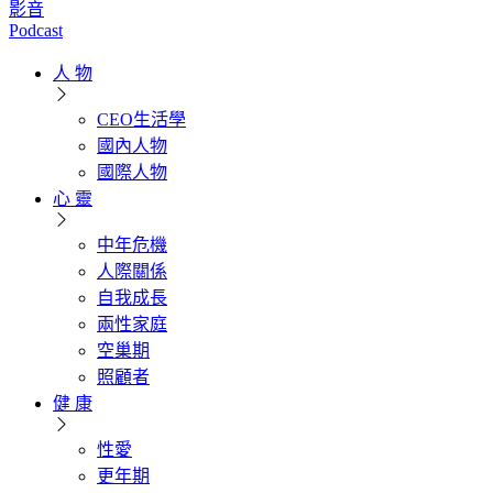
影音
Podcast
人 物
CEO生活學
國內人物
國際人物
心 靈
中年危機
人際關係
自我成長
兩性家庭
空巢期
照顧者
健 康
性愛
更年期