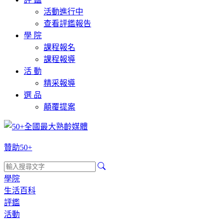
活動進行中
查看評鑑報告
學 院
課程報名
課程報導
活 動
精采報導
選 品
顛覆提案
贊助50+
學院
生活百科
評鑑
活動