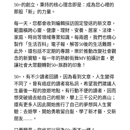
50+的創立，秉持的核心理念即是：成為您心裡的
那股「新」的力量。
每一天，您都會收到編輯採訪固定發送的新文章，
範圍橫跨心靈、健康、理財、安養、居家、法律、
家庭、時尚等領域專業知識。每兩週，我們也精心
製作「生活百科」電子報，解答50後的生活難題。
此外，還包括不定期的專題，樂於推動改變社會觀
念的新實驗。每一年的熟齡街舞MV拍攝計畫，更
讓社會大眾翻轉對50+族群的印象！
50+，有不少讀者回饋，因為看到文章，人生變得
不同了。曾有癌症的讀者寫私訊，希望我們建議人
生最後一程的旅遊地點。有行動不便的讀者，因而
想突破過去給自己的框架，攀上三千公尺的高山；
還有更多人因此開始進行了自己的夢想與人生實
驗：去遊學、開始勇敢留白髮、學了新才藝、交新
朋友……。