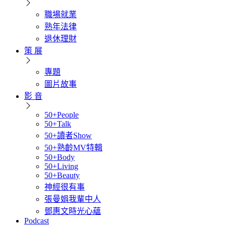
職場就業
熟年法律
退休理財
策 展
專題
圖片故事
影 音
50+People
50+Talk
50+讀者Show
50+熟齡MV特輯
50+Body
50+Living
50+Beauty
神經很有事
張曼娟我輩中人
鄧惠文時光心蘊
Podcast