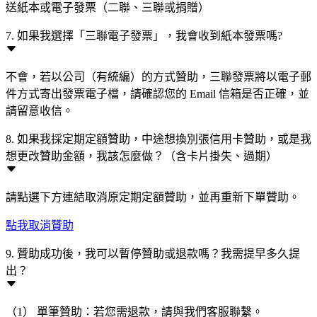
送紙本或電子發票（二聯、三聯或捐贈）
7. 如果我選擇「三聯電子發票」，我會收到紙本發票嗎?
不會，若以公司（有統編）的方式贊助，三聯發票將以電子郵
件方式寄出發票電子檔，請確認您的 Email 信箱是否正確，並
請留意收信。
8. 如果我採定期定額贊助，中途想換別張信用卡贊助，或是我
想更改贊助金額，我該怎麼做？（含卡片掛失、過期）
請點選下方連結取消原定期定額贊助，並再重新下單贊助。
點我取消贊助
9. 贊助成功後，我可以暫停贊助或退款嗎？我需提早多久提
出？
（1） 單筆贊助：若您需退款，請與我們客服聯繫。