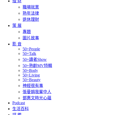
理 財
職場就業
熟年法律
退休理財
策 展
專題
圖片故事
影 音
50+People
50+Talk
50+讀者Show
50+熟齡MV特輯
50+Body
50+Living
50+Beauty
神經很有事
張曼娟我輩中人
鄧惠文時光心蘊
Podcast
生活百科
評 鑑