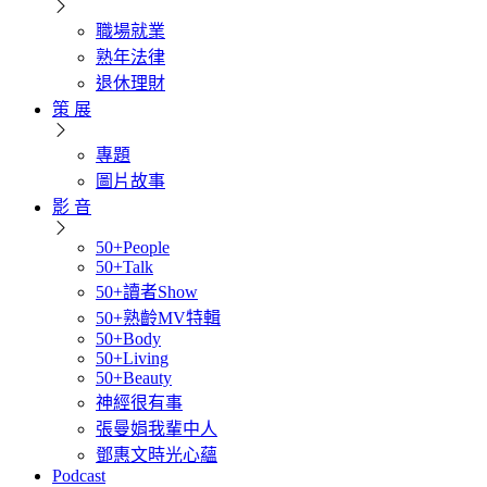
職場就業
熟年法律
退休理財
策 展
專題
圖片故事
影 音
50+People
50+Talk
50+讀者Show
50+熟齡MV特輯
50+Body
50+Living
50+Beauty
神經很有事
張曼娟我輩中人
鄧惠文時光心蘊
Podcast