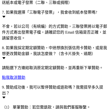
送紙本或電子發票（二聯、三聯或捐贈）
7. 如果我選擇「三聯電子發票」，我會收到紙本發票嗎?
不會，若以公司（有統編）的方式贊助，三聯發票將以電子郵
件方式寄出發票電子檔，請確認您的 Email 信箱是否正確，並
請留意收信。
8. 如果我採定期定額贊助，中途想換別張信用卡贊助，或是我
想更改贊助金額，我該怎麼做？（含卡片掛失、過期）
請點選下方連結取消原定期定額贊助，並再重新下單贊助。
點我取消贊助
9. 贊助成功後，我可以暫停贊助或退款嗎？我需提早多久提
出？
（1） 單筆贊助：若您需退款，請與我們客服聯繫。