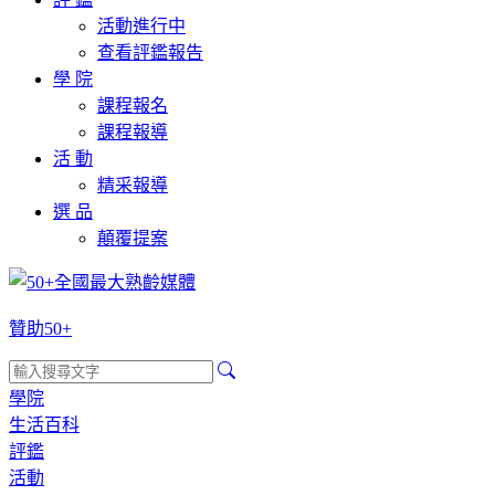
活動進行中
查看評鑑報告
學 院
課程報名
課程報導
活 動
精采報導
選 品
顛覆提案
贊助50+
學院
生活百科
評鑑
活動