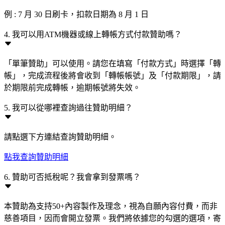
例 : 7 月 30 日刷卡，扣款日期為 8 月 1 日
4. 我可以用ATM機器或線上轉帳方式付款贊助嗎？
「單筆贊助」可以使用。請您在填寫「付款方式」時選擇「轉
帳」，完成流程後將會收到「轉帳帳號」及「付款期限」，請
於期限前完成轉帳，逾期帳號將失效。
5. 我可以從哪裡查詢過往贊助明細？
請點選下方連結查詢贊助明細。
點我查詢贊助明細
6. 贊助可否抵稅呢？我會拿到發票嗎？
本贊助為支持50+內容製作及理念，視為自願內容付費，而非
慈善項目，因而會開立發票。我們將依據您的勾選的選項，寄