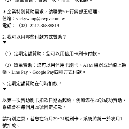
（2） 單筆贊助：贊助一次，僅會一次扣款。
＊企業特別贊助需求，請聯繫50+行銷部王經理。
信箱：vickywang@cwgv.com.tw
電話：（02）2517-3688#819
2. 我可以用哪些付款方式贊助？
（1）定期定額贊助：您可以用信用卡刷卡付款。
（2）單筆贊助：您可以用信用卡刷卡、ATM 機器或是線上轉
帳、Line Pay、Google Pay四種方式付款。
3. 定期定額贊助在何時扣款？
以第一次贊助刷卡扣款日期為起始，例如您在20號成功贊助，
系統會在每個月20號固定扣款。
請特別注意，若您在每月29~31號刷卡，系統將統一於次月1
號扣款。