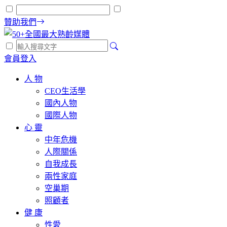
贊助我們
會員登入
人 物
CEO生活學
國內人物
國際人物
心 靈
中年危機
人際關係
自我成長
兩性家庭
空巢期
照顧者
健 康
性愛