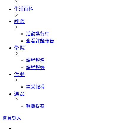
生活百科
評 鑑
活動進行中
查看評鑑報告
學 院
課程報名
課程報導
活 動
精采報導
選 品
顛覆提案
會員登入