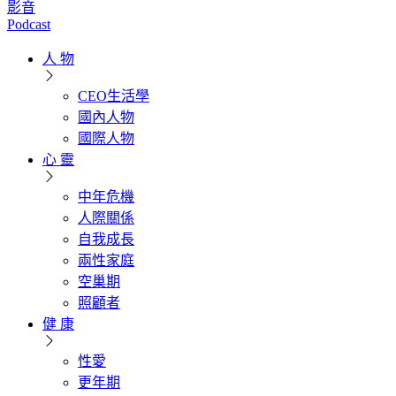
影音
Podcast
人 物
CEO生活學
國內人物
國際人物
心 靈
中年危機
人際關係
自我成長
兩性家庭
空巢期
照顧者
健 康
性愛
更年期