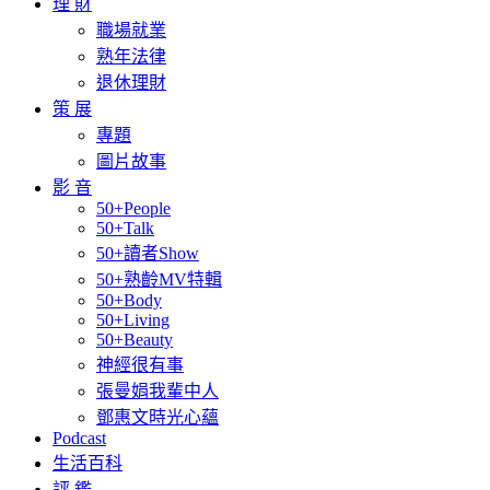
理 財
職場就業
熟年法律
退休理財
策 展
專題
圖片故事
影 音
50+People
50+Talk
50+讀者Show
50+熟齡MV特輯
50+Body
50+Living
50+Beauty
神經很有事
張曼娟我輩中人
鄧惠文時光心蘊
Podcast
生活百科
評 鑑