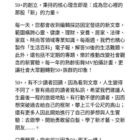
50+的創立，秉持的核心理念即是：成為您心裡的
那股「新」的力量。
每一天，您都會收到編輯採訪固定發送的新文章，
範圍橫跨心靈、健康、理財、安養、居家、法律、
家庭、時尚等領域專業知識。每兩週，我們也精心
製作「生活百科」電子報，解答50後的生活難題。
此外，還包括不定期的專題，樂於推動改變社會觀
念的新實驗。每一年的熟齡街舞MV拍攝計畫，更
讓社會大眾翻轉對50+族群的印象！
50+，有不少讀者回饋，因為看到文章，人生變得
不同了。曾有癌症的讀者寫私訊，希望我們建議人
生最後一程的旅遊地點。有行動不便的讀者，因而
想突破過去給自己的框架，攀上三千公尺的高山；
還有更多人因此開始進行了自己的夢想與人生實
驗：去遊學、開始勇敢留白髮、學了新才藝、交新
朋友……。